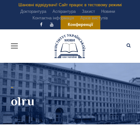
Шановні відвідувачі! Сайт працює в тестовому режимі
Докторантура
Аспірантура
Захист
Новини
Контактна інформація
Архів виступів
Конференції
-
olru