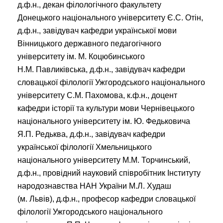
д.ф.н., декан філологічного факультету
Донецького національного університету Є.С. Отін,
д.ф.н., завідувач кафедри української мови
Вінницького державного педагогічного
університету ім. М. Коцюбинського
Н.М. Павликівська, д.ф.н., завідувач кафедри
словацької філології Ужгородського національного
університету С.М. Пахомова, к.ф.н., доцент
кафедри історії та культури мови Чернівецького
національного університету ім. Ю. Федьковича
Я.П. Редьква, д.ф.н., завідувач кафедри
української філології Хмельницького
національного університету М.М. Торчинський,
д.ф.н., провідний науковий співробітник Інституту
народознавства НАН України М.Л. Худаш
(м. Львів), д.ф.н., професор кафедри словацької
філології Ужгородського національного