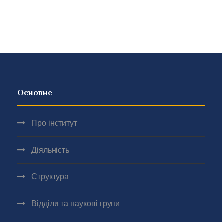
Основне
Про інститут
Діяльність
Структура
Відділи та наукові групи