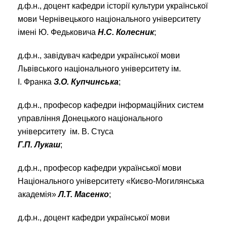
д.ф.н., доцент кафедри історії культури української
мови Чернівецького національного університету
імені Ю. Федьковича
Н.С. Колесник
;
д.ф.н., завідувач кафедри української мови
Львівського національного університету ім.
І. Франка
З.О. Купчинська
;
д.ф.н., професор кафедри інформаційних систем
управління Донецького національного
університету ім. В. Стуса
Г.П. Лукаш
;
д.ф.н., професор кафедри української мови
Національного університету «Києво-Могилянська
академія»
Л.Т. Масенко
;
д.ф.н., доцент кафедри української мови