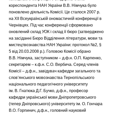
кореспондента НАН України В.В. Німчука було
поновлено діяльність Комісії. Це сталося 2007 р.
на ХІІ Всеукраїнській ономастичній конференції в
Чернівцях. Під час конференції сформовано
оновлений склад УОК і склад її бюро (затверджено
на засіданні Бюро Відділення літератури, мови та
мистецтвознавства НАН України: протокол №2, §
5 від 20.03.2008 р.). Головою Комісії обрано
В.В. Німчука, заступником – д.ф.н. О.П. Карпенко,
секретарем – к.ф.н. С.О. Вербича. Серед членів
Комісії – д.ф.н., завідувач кафедри загального та
слов’янського мовознавства Тернопільського
національного педагогічного університету
ім. В. Гнатюка Д.Г. Бучко, д.ф.н., професор
кафедри української мови Дніпропетровського
(тепер Дніпровського) університету ім. О. Гончара
В.О. Горпинич, д.ф.н., головний науковий