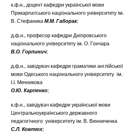
к.ф.н., доцент кафедри української мови
Прикарпатського національного університету ім.
В. Стефаника
М.М. Габорак
;
д.ф.н., професор кафедри Дніпровського
національного університету ім. О. Гончара
В.О. Горпинич
;
д.ф.н., завідувач кафедри граматики англійської
мови Одеського національного університету ім.
І.І. Мечникова
О.Ю. Карпенко
;
к.ф.н., завідувач кафедри української мови
Центральноукраїнського державного
педагогічного університету ім. В. Винниченка
С.Л. Ковтюх
;