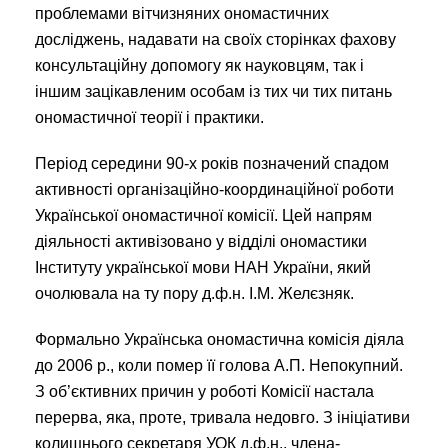
проблемами вітчизняних ономастичних
досліджень, надавати на своїх сторінках фахову
консультаційну допомогу як науковцям, так і
іншим зацікавленим особам із тих чи тих питань
ономастичної теорії і практики.
Період середини 90-х років позначений спадом
активності організаційно-координаційної роботи
Української ономастичної комісії. Цей напрям
діяльності активізовано у відділі ономастики
Інституту української мови НАН України, який
очолювала на ту пору д.ф.н. І.М. Желєзняк.
Формально Українська ономастична комісія діяла
до 2006 р., коли помер її голова А.П. Непокупний.
З об’єктивних причин у роботі Комісії настала
перерва, яка, проте, тривала недовго. З ініціативи
колишнього секретаря УОК д.ф.н., члена-