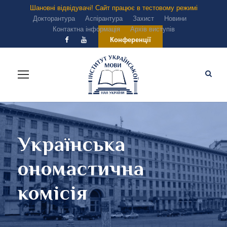
Шановні відвідувачі! Сайт працює в тестовому режимі
Докторантура
Аспірантура
Захист
Новини
Контактна інформація
Архів виступів
Конференції
Українська
ономастична
комісія