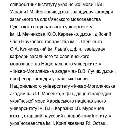
співробітник Інституту української мови НАН
України І.М. Желєзняк, д.ф.н., завідувач кафедри
загального та слов’янського мовознавства
Одеського національного університету
ім. І.І. Мечникова Ю.О. Карпенко, д.ф.н., дійсний
член Наукового товариства ім. Т. Шевченка
О.А. Купчинський (м. Львів), д.ф.н., завідувач
кафедри загального та слов’янського
мовознавства Національного університету
«Києво-Могилянська академія» В.В. Лучик, д.ф.н.,
професор кафедри української мови
Національного університету «Києво-Могилянська
академія» Л.Т. Масенко, к.ф.н., доцент кафедри
української мови Харківського національного
університету ім. В.Н. Каразіна І.В. Муромцев,
к.ф.н., старший науковий співробітник Інституту
українознавства ім. І. Крип’якевича Р.І. Осташ,