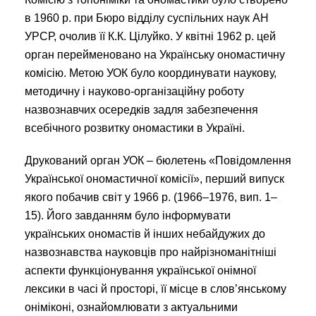
в 1960 р. при Бюро відділу суспільних наук АН
УРСР, очолив її К.К. Цілуйко. У квітні 1962 р. цей
орган перейменовано на Українську ономастичну
комісію. Метою УОК було координувати наукову,
методичну і науково-організаційну роботу
назвознавчих осередків задля забезпечення
всебічного розвитку ономастики в Україні.
Друкований орган УОК – бюлетень «Повідомлення
Української ономастичної комісії», перший випуск
якого побачив світ у 1966 р. (1966‒1976, вип. 1‒
15). Його завданням було інформувати
українських ономастів й інших небайдужих до
назвознавства науковців про найрізноманітніші
аспекти функціонування української онімної
лексики в часі й просторі, її місце в слов’янському
оніміконі, ознайомлювати з актуальними