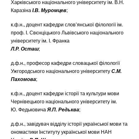
Харківського національного університету ім. В.Н.
Каразіна
І.В. Муромцев
;
к.ф.н., доцент кафедри слов’янської філології ім.
проф. І. Свєнціцького Львівського національного
університету ім. І. Франка
Л.Р. Осташ
;
д.ф.н., професор кафедри словацької філології
Ужгородського національного університету
С.М.
Пахомова
;
к.ф.н., доцент кафедри історії та культури мови
Чернівецького національного університету ім.
Ю. Федьковича
Я.П. Редьква
;
д.ф.н., завідувач відділу історії української мови та
ономастики Інституту української мови НАН