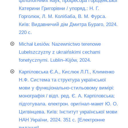
філологічних наук, професора Городенської
Катерини Григорівни / упоряд.: Н. Г.
Горголюк, Л. М. Колібаба, В. М. Фурса.
Київ: Видавничий дім Дмитра Бураго, 2024.
220 с.
Michał Łesiów. Nazewnictwo terenowe
Lubelszczyzny z ukraińskimi cechami
fonetycznymi. Lublin–Kijów, 2024.
Карпіловська Є.А., Кислюк Л.П., Клименко
Н.Ф. Система та структура української
мови у функціонально-стильовому вимірі:
монографія / відп. ред. Є. А. Карпіловська;
підготувала. електрон. оригінал-макет Ю. О.
Цигвінцева. Київ: Інститут української мови
НАН України, 2024. 351 с. [Електронне
видання].