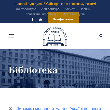
Шановні відвідувачі! Сайт працює в тестовому режимі
Докторантура
Аспірантура
Захист
Новини
Контактна інформація
Архів виступів
Конференції
Бібліотека
Динаміка мовної ситуації в Україні воєнного