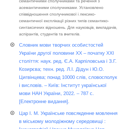
семантичними сполучниками та речення з
асемантичними сполучниками. Установлено
співвідношення сполучникової і лексико-
семантичної експлікації різних типів семантико-
синтаксичних відношень. Для науковців, викладачів,
аспірантів, студентів та вчителів.
Словник мови творчих особистостей
України другої половини ХХ – початку ХХІ
століття: наук. ред. Є.А. Карпіловська і З.Г.
Козирєва; техн. ред. Л.І. Дідун і Ю.О.
Цигвінцева; понад 10000 слів, словосполук
і висловів. – Київ: Інститут української
мови НАН України, 2022. – 787 с.
[Електронне видання].
Цар І. М. Українське повсякденне мовлення
в міському молодіжному середовищі :