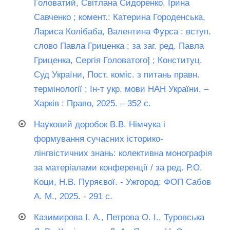
Головатий, Світлана Сидоренко, Ірина
Савченко ; комент.: Катерина Городенська,
Лариса Колібаба, Валентина Фурса ; вступ.
слово Павла Гриценка ; за заг. ред. Павла
Гриценка, Сергія Головатого] ; Конституц.
Суд України, Пост. коміс. з питань правн.
термінології ; Ін-т укр. мови НАН України. –
Харків : Право, 2025. – 352 с.
Науковий доробок В.В. Німчука і
формування сучасних історико-
лінгвістичних знань: колективна монографія
за матеріалами конференції / за ред. Р.О.
Коци, Н.В. Пуряєвої. - Ужгород: ФОП Сабов
А. М., 2025. - 291 с.
Казимирова І. А., Петрова О. І., Туровська