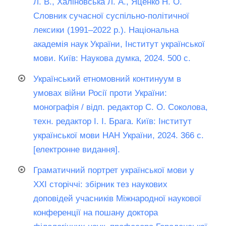
Л. В., Халіновська Л. А., Яценко Н. О.
Словник сучасної суспільно-політичної
лексики (1991–2022 р.). Національна
академія наук України, Інститут української
мови. Київ: Наукова думка, 2024. 500 с.
Український етномовний континуум в
умовах війни Росії проти України:
монографія / відп. редактор С. О. Соколова,
техн. редактор І. І. Брага. Київ: Інститут
української мови НАН України, 2024. 366 с.
[електронне видання].
Граматичний портрет української мови у
ХХІ сторіччі: збірник тез наукових
доповідей учасників Міжнародної наукової
конференції на пошану доктора