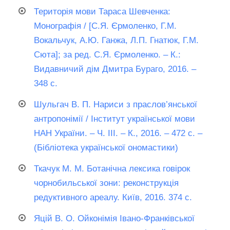
Територія мови Тараса Шевченка:
Монографія / [С.Я. Єрмоленко, Г.М.
Вокальчук, А.Ю. Ганжа, Л.П. Гнатюк, Г.М.
Сюта]; за ред. С.Я. Єрмоленко. – К.:
Видавничий дім Дмитра Бураго, 2016. –
348 с.
Шульгач В. П. Нариси з праслов’янської
антропонімії / Інститут української мови
НАН України. ‒ Ч. IІI. ‒ К., 2016. ‒ 472 с. ‒
(Бібліотека української ономастики)
Ткачук М. М. Ботанічна лексика говірок
чорнобильської зони: реконструкція
редуктивного ареалу. Київ, 2016. 374 с.
Яцій В. О. Ойконімія Івано-Франківської