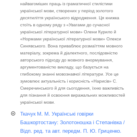
найвагоміших праць із граматичної стилістики
української мови, створених у період золотого
десятиліття українського відродження. Ця книжка
стоїть в одному ряду з «Увагами до сучасної
української літературної мови» Олени Курило й
«Нормами української літературної мови» Олекси
Синявського. Вона приваблює розмаїттям мовного
матеріалу, зокрема й діалектного, послідовністю
авторського підходу до мовного внормування,
аргументованістю викладу, що базується на
глибокому знанні мовознавчої літератури. Усе це
зумовлює актуальність і корисність «Нарисів» С.
Смеречинського й для сьогодення, їхню важливість
для пізнання й освоєння виражальних можливостей
української мови.
Ткачук М. М. Українські говірки
Башкортостану: Золотоношка і Степанівка /
Відп. ред. та авт. передм. П. Ю. Гриценко.