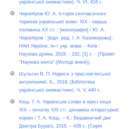
української ономастики). Ч. VІ. 416 с.
Чернобров Ю. А. Історія синтаксичних
термінів української мови: XIX - перша
половина XX ст. : [монографія] / Ю. А.
Чернобров ; [відп. ред. І. А. Казимирова] ;
НАН України, Ін-т укр. мови. - Київ :
Наукова думка, 2019. - 182, [1] с. - (Проект
"Наукова книга" (Молоді вчені)).
Шульгач В. П. Нариси з праслов’янської
антропонімії. К., 2018. (Бібліотека
української ономастики). Ч. V. 440 с.
Коць Т. А. Українське слово в пресі кiнця
ХIХ – початку ХХІ ст.: динаміка літературної
норми / Т. А. Коць. – К.: Видавничий дiм
Дмитра Бураго, 2018. – 428 с. (Серія