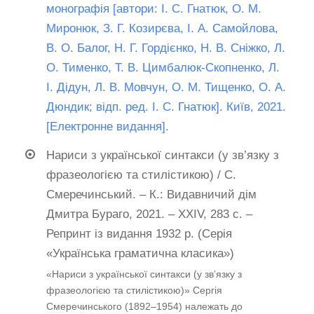
монографія [автори: І. С. Гнатюк, О. М.
Миронюк, З. Г. Козирєва, І. А. Самойлова,
В. О. Балог, Н. Г. Гордієнко, Н. В. Сніжко, Л.
О. Тименко, Т. В. Цимбалюк-Скопненко, Л.
І. Дідун, Л. В. Мовчун, О. М. Тищенко, О. А.
Дюндик; відп. ред. І. С. Гнатюк]. Київ, 2021.
[Електронне видання].
Нариси з української синтакси (у зв’язку з
фразеологією та стилістикою) / С.
Смеречинський. – К.: Видавничий дім
Дмитра Бураго, 2021. – ХХІV, 283 с. –
Репринт із видання 1932 р. (Серія
«Українська граматична класика»)
«Нариси з української синтакси (у зв’язку з
фразеологією та стилістикою)» Сергія
Смеречинського (1892–1954) належать до