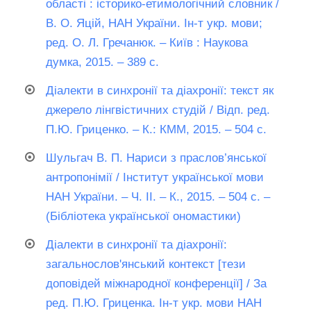
області : історико-етимологічний словник /
В. О. Яцій, НАН України. Ін-т укр. мови;
ред. О. Л. Гречанюк. – Київ : Наукова
думка, 2015. – 389 с.
Діалекти в синхронії та діахронії: текст як
джерело лінгвістичних студій / Відп. ред.
П.Ю. Гриценко. – К.: КММ, 2015. – 504 с.
Шульгач В. П. Нариси з праслов’янської
антропонімії / Інститут української мови
НАН України. ‒ Ч. II. ‒ К., 2015. ‒ 504 с. ‒
(Бібліотека української ономастики)
Діалекти в синхронії та діахронії:
загальнослов'янський контекст [тези
доповідей міжнародної конференції] / За
ред. П.Ю. Гриценка. Ін-т укр. мови НАН