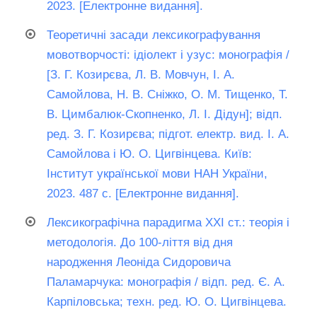
2023. [Електронне видання].
Теоретичні засади лексикографування
мовотворчості: ідіолект і узус: монографія /
[З. Г. Козирєва, Л. В. Мовчун, І. А.
Самойлова, Н. В. Сніжко, О. М. Тищенко, Т.
В. Цимбалюк-Скопненко, Л. І. Дідун]; відп.
ред. З. Г. Козирєва; підгот. електр. вид. І. А.
Самойлова і Ю. О. Цигвінцева. Київ:
Інститут української мови НАН України,
2023. 487 с. [Електронне видання].
Лексикографічна парадигма ХХІ ст.: теорія і
методологія. До 100-ліття від дня
народження Леоніда Сидоровича
Паламарчука: монографія / відп. ред. Є. А.
Карпіловська; техн. ред. Ю. О. Цигвінцева.