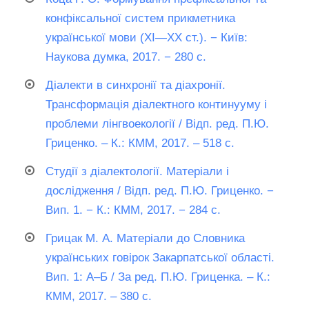
конфіксальної систем прикметника
української мови (ХІ—ХХ ст.). − Київ:
Наукова думка, 2017. − 280 с.
Діалекти в синхронії та діахронії.
Трансформація діалектного континууму і
проблеми лінгвоекології / Відп. ред. П.Ю.
Гриценко. – К.: КММ, 2017. – 518 с.
Студії з діалектології. Матеріали і
дослідження / Відп. ред. П.Ю. Гриценко. −
Вип. 1. − К.: КММ, 2017. − 284 с.
Грицак М. А. Матеріали до Словника
українських говірок Закарпатської області.
Вип. 1: А–Б / За ред. П.Ю. Гриценка. – К.:
КММ, 2017. – 380 с.