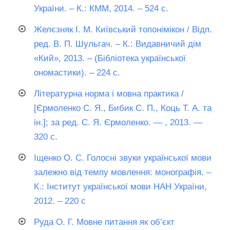
України. – К.: КММ, 2014. – 524 с.
Желєзняк І. М. Київський топонімікон / Відп.
ред. В. П. Шульгач. – К.: Видавничий дім
«Кий», 2013. – (Бібліотека української
ономастики). – 224 с.
Літературна норма і мовна практика /
[Єрмоленко С. Я., Бибик С. П., Коць Т. А. та
ін.]; за ред. С. Я. Єрмоленко. — , 2013. —
320 с.
Іщенко О. С. Голосні звуки української мови
залежно від темпу мовлення: монографія. –
К.: Інститут української мови НАН України,
2012. – 220 с
Руда О. Г. Мовне питання як об’єкт