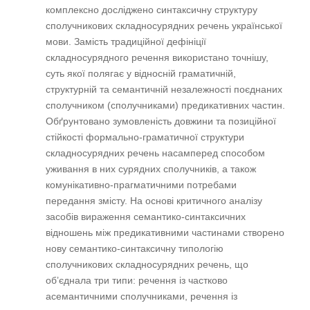
комплексно досліджено синтаксичну структуру
сполучникових складносурядних речень української
мови. Замість традиційної дефініції
складносурядного речення використано точнішу,
суть якої полягає у відносній граматичній,
структурній та семантичній незалежності поєднаних
сполучником (сполучниками) предикативних частин.
Обґрунтовано зумовленість довжини та позиційної
стійкості формально-граматичної структури
складносурядних речень насамперед способом
уживання в них сурядних сполучників, а також
комунікативно-прагматичними потребами
передання змісту. На основі критичного аналізу
засобів вираження семантико-синтаксичних
відношень між предикативними частинами створено
нову семантико-синтаксичну типологію
сполучникових складносурядних речень, що
об’єднала три типи: речення із частково
асемантичними сполучниками, речення із