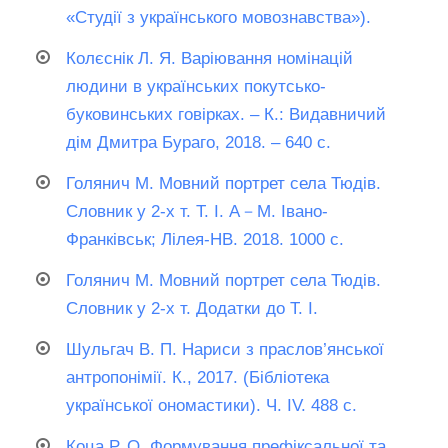
«Студії з українського мовознавства»).
Колєснік Л. Я. Варіювання номінацій
людини в українських покутсько-
буковинських говірках. – К.: Видавничий
дім Дмитра Бураго, 2018. – 640 с.
Голянич М. Мовний портрет села Тюдів.
Словник у 2-х т. Т. I. А－М. Івано-
Франківськ; Лілея-НВ. 2018. 1000 с.
Голянич М. Мовний портрет села Тюдів.
Словник у 2-х т. Додатки до Т. I.
Шульгач В. П. Нариси з праслов’янської
антропонімії. К., 2017. (Бібліотека
української ономастики). Ч. ІV. 488 с.
Коца Р. О. Формування префіксальної та