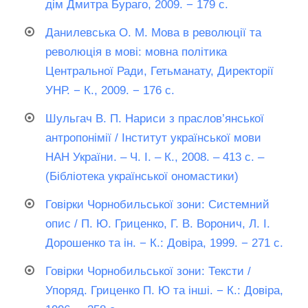
дім Дмитра Бураго, 2009. − 179 с.
Данилевська О. М. Мова в революції та
революція в мові: мовна політика
Центральної Ради, Гетьманату, Директорії
УНР. − К., 2009. − 176 с.
Шульгач В. П. Нариси з праслов’янської
антропонімії / Інститут української мови
НАН України. ‒ Ч. I. ‒ К., 2008. ‒ 413 с. ‒
(Бібліотека української ономастики)
Говірки Чорнобильської зони: Системний
опис / П. Ю. Гриценко, Г. В. Воронич, Л. І.
Дорошенко та ін. − К.: Довіра, 1999. − 271 с.
Говірки Чорнобильської зони: Тексти /
Упоряд. Гриценко П. Ю та інші. − К.: Довіра,