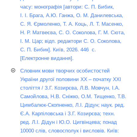
часу: монографія [автори: С. П. Бибик,
І. І. Брага, А.Ю. Ганжа, О. М. Данилевська,
С. Я. Єрмоленко, Т. А. Коць, Л. Т. Масенко,
Н. Р. Матвеєва, С. О. Соколова, Г. М. Сюта,
І. М. Цар; відп. редактори С. О. Соколова,
С. П. Бибик]. Київ, 2026. 446 с.
[Електронне видання].
Словник мови творчих особистостей
України другої половини ХХ – початку ХХІ
століття / З.Г. Козирєва, Л.В. Мовчун, І.А.
Самойлова, Н.В. Сніжко, О.М. Тищенко, Т.В.
Цимбалюк-Скопненко, Л.І. Дідун; наук. ред.
Є.А. Карпіловська і З.Г. Козирєва; техн.
ред. Л.І. Дідун і Ю.О. Цигвінцева; понад
10000 слів, словосполук і висловів. Київ: