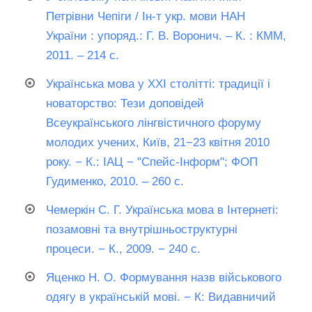
Петрівни Чепіги / Ін-т укр. мови НАН
України : упоряд.: Г. В. Воронич. – К. : КММ,
2011. – 214 с.
Українська мова у ХХІ столітті: традиції і
новаторство: Тези доповідей
Всеукраїнського лінгвістичного форуму
молодих учених, Київ, 21−23 квітня 2010
року. − К.: ІАЦ − "Спейс-Інформ"; ФОП
Гудименко, 2010. – 260 с.
Чемеркін С. Г. Українська мова в Інтернеті:
позамовні та внутрішньоструктурні
процеси. − К., 2009. − 240 с.
Яценко Н. О. Формування назв військового
одягу в українській мові. − К: Видавничий