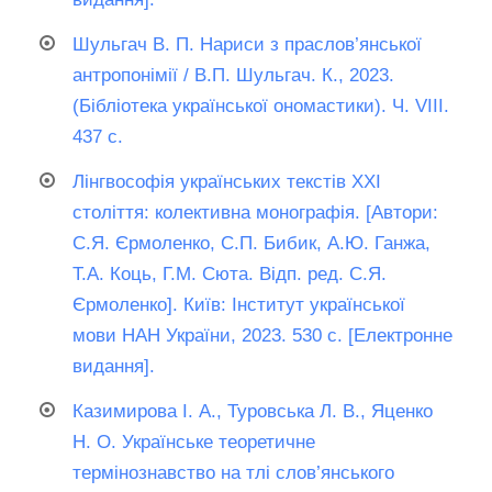
Шульгач В. П. Нариси з праслов’янської
антропонімії / В.П. Шульгач. К., 2023.
(Бібліотека української ономастики). Ч. VІІІ.
437 с.
Лінгвософія українських текстів ХХІ
століття: колективна монографія. [Автори:
С.Я. Єрмоленко, С.П. Бибик, А.Ю. Ганжа,
Т.А. Коць, Г.М. Сюта. Відп. ред. С.Я.
Єрмоленко]. Київ: Інститут української
мови НАН України, 2023. 530 с. [Електронне
видання].
Казимирова І. А., Туровська Л. В., Яценко
Н. О. Українське теоретичне
термінознавство на тлі слов’янського