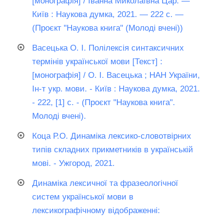
[монографія] / Іванна Миколаївна Цар. —
Київ : Наукова думка, 2021. — 222 с. —
(Проєкт "Наукова книга" (Молоді вчені))
Васецька О. І. Полілексія синтаксичних
термінів української мови [Текст] :
[монографія] / О. І. Васецька ; НАН України,
Ін-т укр. мови. - Київ : Наукова думка, 2021.
- 222, [1] с. - (Проєкт "Наукова книга".
Молоді вчені).
Коца Р.О. Динаміка лексико-словотвірних
типів складних прикметників в українській
мові. - Ужгород, 2021.
Динаміка лексичної та фразеологічної
систем української мови в
лексикографічному відображенні: