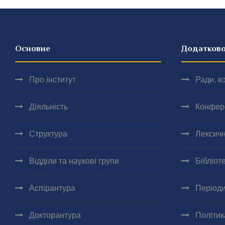
Основне
Додатков
Про інститут
Ради, ко
Діяльність
Конфер
Структура
Лексичн
Відділи та наукові групи
Бібліот
Аспірантура
Періоди
Докторантура
Політик