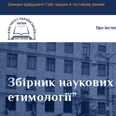
Шановні відвідувачі! Сайт працює в тестовому режимі
Про інсти
Збірник наукових 
етимології”