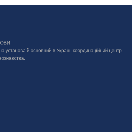
МОВИ
на установа й основний в Україні координаційний центр
вознавства.