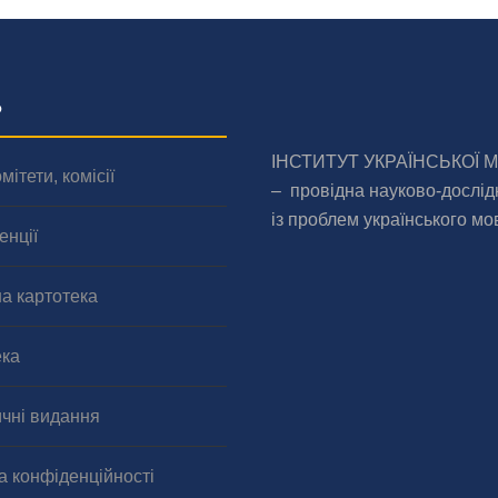
о
ІНСТИТУТ УКРАЇНСЬКОЇ 
мітети, комісії
– провідна науково-дослід
із проблем українського мо
енції
а картотека
ека
чні видання
а конфіденційності