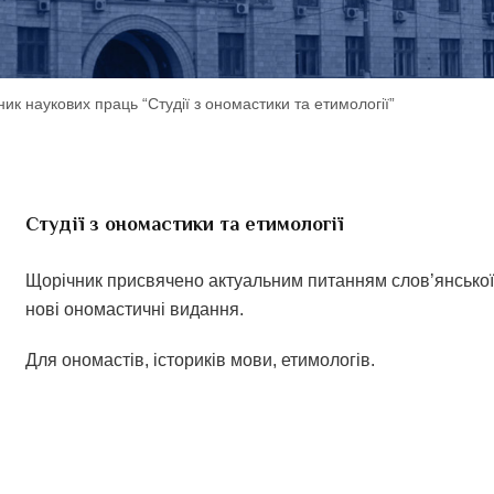
ник наукових праць “Студії з ономастики та етимології”
Студії з ономастики та етимології
Щорічник присвячено актуальним питанням слов’янської о
нові ономастичні видання.
Для ономастів, істориків мови, етимологів.