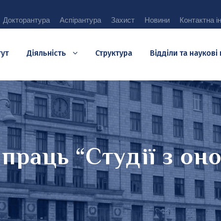
Докторантура
Аспірантура
Захист
Новини
Контактна і
тут
Діяльність
Структура
Відділи та наукові
праць “Студії з он