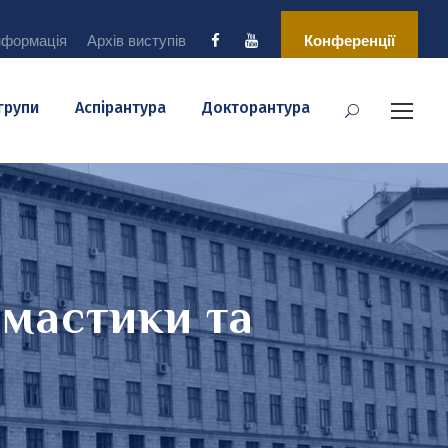
нформація
Архів виступів
Конференції
 групи
Аспірантура
Докторантура
омастики та