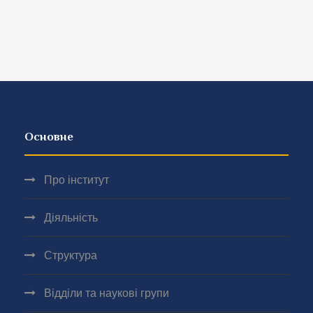
Основне
Про інститут
Діяльність
Структура
Відділи та наукові групи