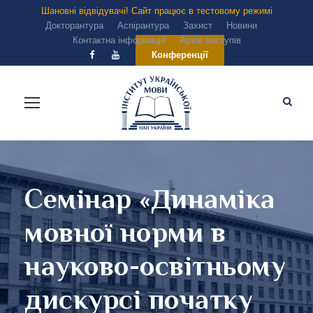
Шановні відвідувачі! Сайт працює в тестовому режимі
Докторантура
Аспірантура
Захист
Новини
Контактна інформація
Архів виступів
Конференції
Семінар «Динаміка
мовної норми в
науково-освітньому
дискурсі початку