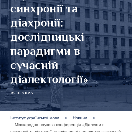
синхронії та
діахронії:
дослідницькі
парадигми в
сучасній
діалектології»
15.10.2025
Інститут української мови
>
Новини
>
Міжнародна наукова конференція «Діалекти в
синхронії та діахронії: дослідницькі парадигми в сучасній