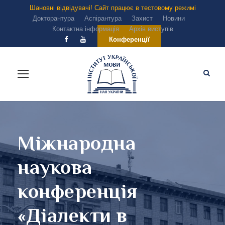
Шановні відвідувачі! Сайт працює в тестовому режимі
Докторантура
Аспірантура
Захист
Новини
Контактна інформація
Архів виступів
Конференції
Міжнародна
наукова
конференція
«Діалекти в