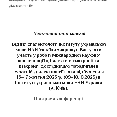
діалектології»
Вельмишановні колеги!
Відділ діалектології Інституту української
мови НАН України запрошує Вас узяти
участь у роботі Міжнародної наукової
конференції
«
Діалекти в синхронії та
діахронії: дослідницькі парадигми в
сучасній діалектології»
, яка відбудеться
16–17
жовтня 2025
р. (09–1
0.
10.2025)
в
Інституті української мови НАН України
(м. Київ).
Програма конференції