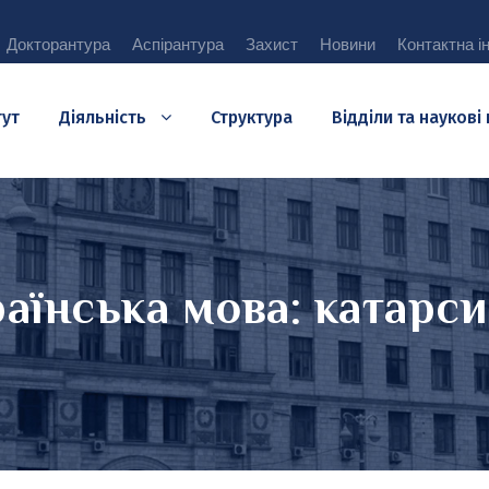
Докторантура
Аспірантура
Захист
Новини
Контактна і
тут
Діяльність
Структура
Відділи та наукові
аїнська мова: катарси