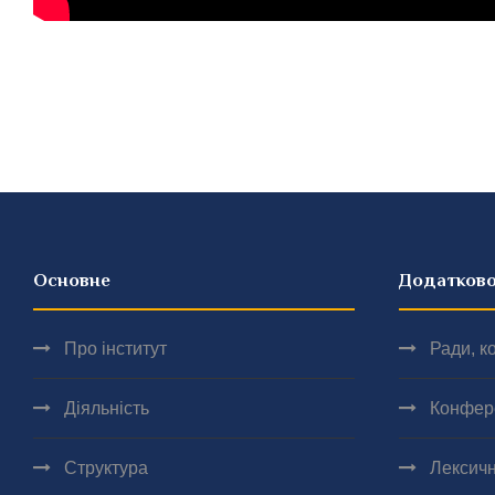
Основне
Додатков
Про інститут
Ради, ко
Діяльність
Конфер
Структура
Лексичн