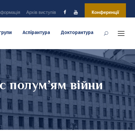
нформація
Архів виступів
Конференції
 групи
Аспірантура
Докторантура
с полум’ям війни