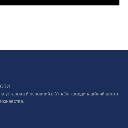
МОВИ
на установа й основний в Україні координаційний центр
вознавства.