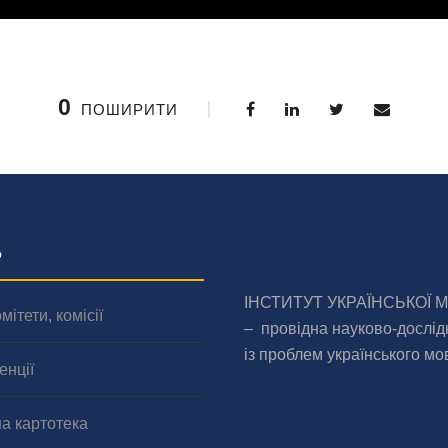
0
ПОШИРИТИ
о
ІНСТИТУТ УКРАЇНСЬКОЇ 
мітети, комісії
– провідна науково-дослід
із проблем українського мо
енції
а картотека