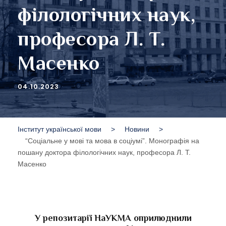
філологічних наук,
професора Л. Т.
Масенко
04.10.2023
Інститут української мови
>
Новини
>
“Соціальне у мові та мова в соціумі”. Монографія на
пошану доктора філологічних наук, професора Л. Т.
Масенко
У репозитарії НаУКМА оприлюднили