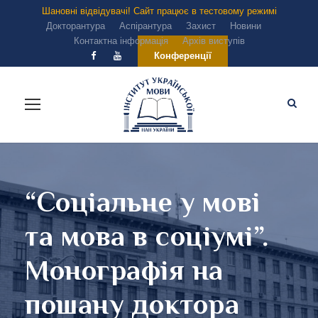
Шановні відвідувачі! Сайт працює в тестовому режимі
Докторантура
Аспірантура
Захист
Новини
Контактна інформація
Архів виступів
Конференції
“Соціальне у мові
та мова в соціумі”.
Монографія на
пошану доктора