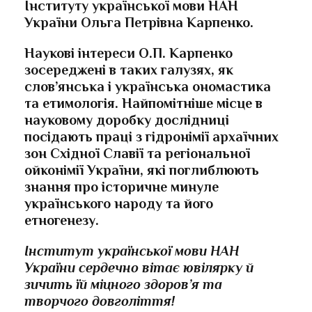
Інституту української мови НАН
України Ольга Петрівна Карпенко.
Наукові інтереси О.П. Карпенко
зосереджені в таких галузях, як
слов’янська і українська ономастика
та етимологія. Найпомітніше місце в
науковому доробку дослідниці
посідають праці з гідронімії архаїчних
зон Східної Славії та регіональної
ойконімії України, які поглиблюють
знання про історичне минуле
українського народу та його
етногенезу.
Інститут української мови НАН
України сердечно вітає ювілярку й
зичить їй міцного здоров’я та
творчого довголіття!