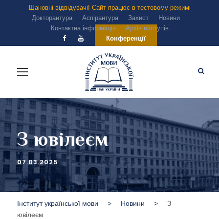
Шановні відвідувачі! Сайт працює в тестовому режимі
Докторантура
Аспірантура
Захист
Новини
Контактна інформація
Архів виступів
Конференції
З ювілеєм
07.03.2025
Інститут української мови
>
Новини
>
З
ювілеєм