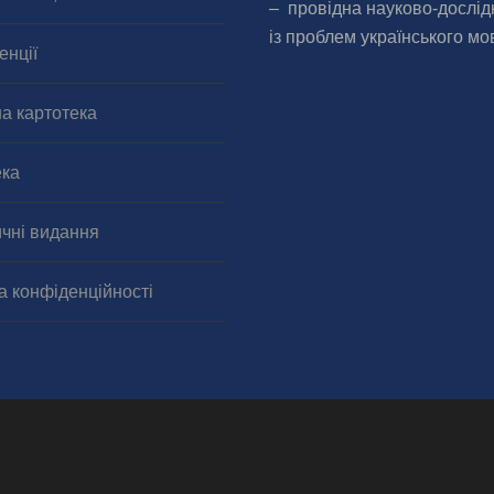
– провідна науково-дослід
із проблем українського мо
енції
а картотека
ека
чні видання
а конфіденційності