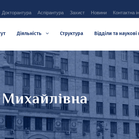
Докторантура
Аспірантура
Захист
Новини
Контактна і
тут
Діяльність
Структура
Відділи та наукові
 Михайлівна