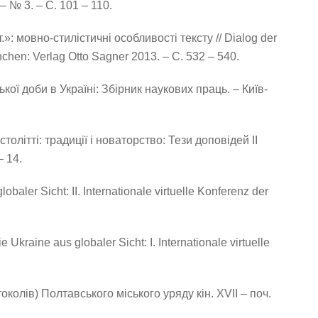
– № 3. – С. 101 – 110.
»: мовно-стилістичні особливості тексту // Dialog der
uenchen: Verlag Otto Sagner 2013. – С. 532 – 540.
кої доби в Україні: Збірник наукових праць. – Київ-
толітті: традиції і новаторство: Тези доповідей ІІ
– 14.
aler Sicht: ІІ. Internationale virtuelle Konferenz der
kraine aus globaler Sicht: І. Internationale virtuelle
колів) Полтавського міського уряду кін. XVІІ – поч.