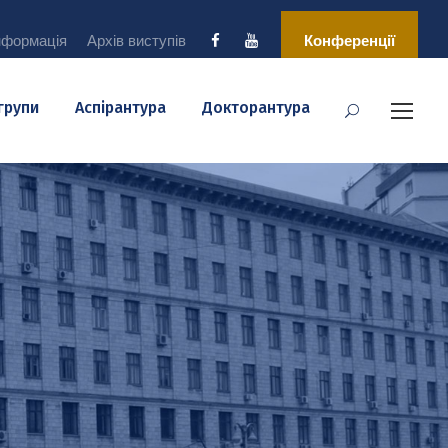
нформація
Архів виступів
Конференції
 групи
Аспірантура
Докторантура