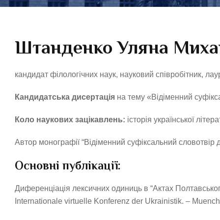
Штанденко Уляна Миха
кандидат філологічних наук, науковий співробітник, лау
Кандидатська дисертація
на тему «Відіменний суфіксал
Коло наукових зацікавлень:
історія української літер
Автор монографії “Відіменний суфіксальний словотвір дієс
Основні публікації:
Диференціація лексичних одиниць в “Актах Полтавського по
Internationale virtuelle Konferenz der Ukrainistik. – Muenc