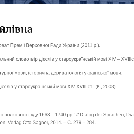
йлівна
реат Премії Верховної Ради України (2011 р.).
ьний словотвір дієслів у староукраїнській мові XIV – XVIIIст.
атурної мови, історична дериватологія української мови.
лів у староукраїнській мові ХІV-XVIII ст.” (К., 2008).
лкового суду 1668 – 1740 рр.” // Dialog der Sprachen, Dialog
hen: Verlag Otto Sagner, 2014. – С. 279 – 284.