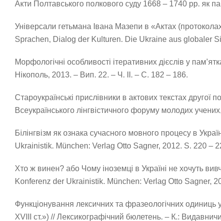
Акти Полтавського полкового суду 1668 – 1740 рр. як пам’
Універсали гетьмана Івана Мазепи в «Актах (протоколах) П
Sprachen, Dialog der Kulturen. Die Ukraine aus globaler Sic
Морфологічні особливості ітеративних дієслів у пам’ятка
Нікополь, 2013. – Вип. 22. – Ч. ІІ. – С. 182 – 186.
Староукраїнські прислівники в актових текстах другої поло
Всеукраїнського лінгвістичного форуму молодих учених, Ки
Білінгвізм як ознака сучасного мовного процесу в Україні //
Ukrainistik. München: Verlag Otto Sagner, 2012. S. 220 – 2
Хто ж винен? або Чому іноземці в Україні не хочуть вивчати
Konferenz der Ukrainistik. München: Verlag Otto Sagner, 20
Функціонування лексичних та фразеологічних одиниць у с
XVIII ст.») // Лексикографічний бюлетень. – К.: Видавнич