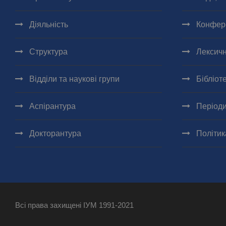
Діяльність
Конфер
Структура
Лексичн
Відділи та наукові групи
Бібліот
Аспірантура
Періоди
Докторантура
Політик
Всі права захищені ІУМ 1991-2021