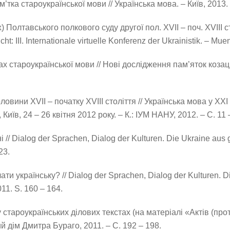
тка староукраїнської мови // Українська мова. – Київ, 2013. 
олтавського полкового суду другої пол. XVII – поч. XVIII ст.
ht: ІII. Internationale virtuelle Konferenz der Ukrainistik. – M
х староукраїнської мови // Нові дослідження пам’яток козаць
вини XVII – початку XVIII століття // Українська мова у ХХІ с
їв, 24 – 26 квітня 2012 року. – К.: ІУМ НАНУ, 2012. – С. 11 
 Dialog der Sprachen, Dialog der Kulturen. Die Ukraine aus glob
23.
 українську? // Dialog der Sprachen, Dialog der Kulturen. Die U
11. S. 160 – 164.
тароукраїнських ділових текстах (на матеріалі «Актів (прото
ий дім Дмитра Бураго, 2011. – С. 192 – 198.