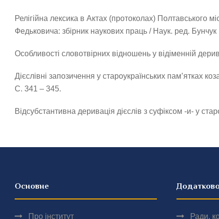
Релігійна лексика в Актах (протоколах) Полтавського місь
Федьковича: збірник наукових праць / Наук. ред. Бунчук Б
Особливості словотвірних відношень у відіменній деривації
Дієслівні запозичення у староукраїнських пам’ятках козац
С. 341 – 345.
Відсубстантивна деривація дієслів з суфіксом -и- у староук
Основне
Додатков
Про інститут
Ради, ко