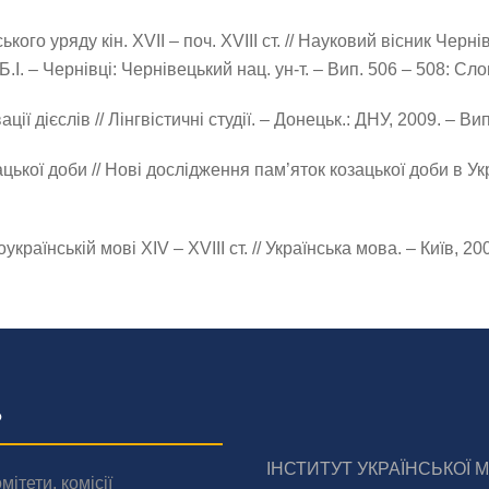
кого уряду кін. XVІІ – поч. XVIII ст. // Науковий вісник Чер
.І. – Чернівці: Чернівецький нац. ун-т. – Вип. 506 – 508: Сло
 дієслів // Лінгвістичні студії. – Донецьк.: ДНУ, 2009. – Вип.
ької доби // Нові дослідження пам’яток козацької доби в Укра
раїнській мові XIV – XVIII ст. // Українська мова. – Київ, 200
о
ІНСТИТУТ УКРАЇНСЬКОЇ 
мітети, комісії