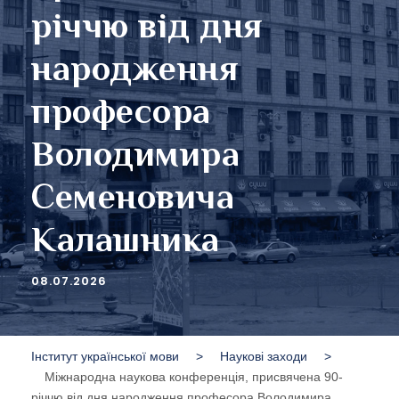
річчю від дня
народження
професора
Володимира
Семеновича
Калашника
08.07.2026
Інститут української мови
>
Наукові заходи
>
Міжнародна наукова конференція, присвячена 90-
річчю від дня народження професора Володимира