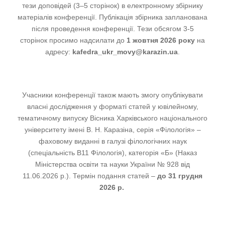
тези доповідей (3–5 сторінок) в електронному збірнику
матеріалів конференції. Публікація збірника запланована
після проведення конференції. Тези обсягом 3-5
сторінок просимо надсилати до
1 жовтня 2026 року
на
адресу:
kafedra_ukr_movy@karazin.ua
.
Учасники конференції також мають змогу опублікувати
власні дослідження у форматі статей у ювілейному,
тематичному випуску Вісника Харківського національного
університету імені В. Н. Каразіна, серія «Філологія» –
фаховому виданні в галузі філологічних наук
(спеціальність В11 Філологія),
к
атегорія «Б» (Наказ
Міністерства освіти та науки України № 928 від
11.06.2026 р.). Термін подання статей ‒
до 31 грудня
2026 р.