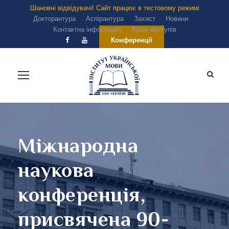
Шановні відвідувачі! Сайт працює в тестовому режимі
Докторантура
Аспірантура
Захист
Новини
Контактна інформація
Архів виступів
Конференції
Міжнародна
наукова
конференція,
присвячена 90-