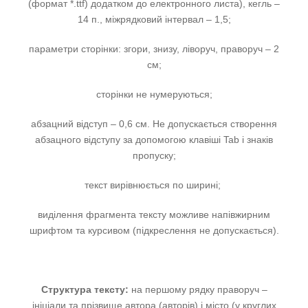
(формат *.ttf) додатком до електронного листа), кегль –
14 п., міжрядковий інтервал – 1,5;
параметри сторінки: згори, знизу, ліворуч, праворуч – 2
см;
сторінки не нумеруються;
абзацний відступ – 0,6 см. Не допускається створення
абзацного відступу за допомогою клавіші Tab і знаків
пропуску;
текст вирівнюється по ширині;
виділення фрагмента тексту можливе напівжирним
шрифтом та курсивом (підкреслення не допускається).
Структура тексту:
на першому рядку праворуч –
ініціали та прізвище автора (авторів) і місто (у круглих