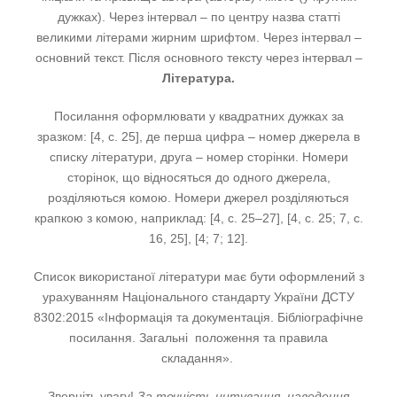
дужках). Через інтервал – по центру назва статті
великими літерами жирним шрифтом. Через інтервал –
основний текст. Після основного тексту через інтервал –
Література.
Посилання оформлювати у квадратних дужках за
зразком: [4, с. 25], де перша цифра – номер джерела в
списку літератури, друга – номер сторінки. Номери
сторінок, що відносяться до одного джерела,
розділяються комою. Номери джерел розділяються
крапкою з комою, наприклад: [4, с. 25–27], [4, с. 25; 7, с.
16, 25], [4; 7; 12].
Список використаної літератури має бути оформлений з
урахуванням Національного стандарту України ДСТУ
8302:2015 «Інформація та документація. Бібліографічне
посилання. Загальні положення та правила
складання».
Зверніть увагу!
За точність цитування, наведення