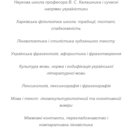
Наукова школа професора В. С. Калашника і сучасні
напрями україністики
Харківська філологічна школа: традиції, постаті,
спадкоємність
Лінгвопоетика і стилістика художнього тексту
Українська фразеологія, афористика і фразотворення
Культура мови, норма і кодифікація української
літературної мови
Лексикологія, лексикографія і фразеографія
Мова і текст: лінгвокультурологічний та когнітивний
виміри
Міжмовні контакти, перекладознавство і
компаративна лінгвістика