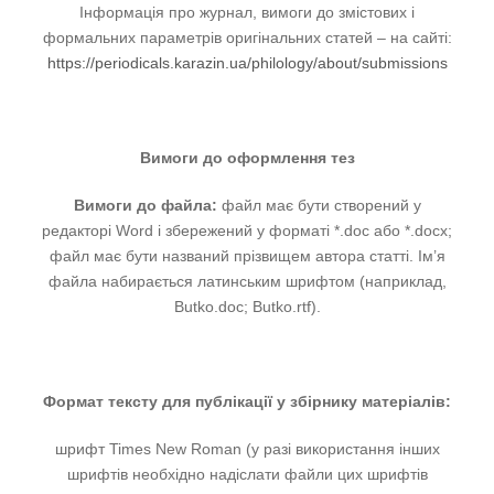
Інформація про журнал, ви
моги до змістових і
формальних параметрів оригінальних статей
– на сайті:
https://periodicals.karazin.ua/philology/about/submissions
Вимоги до оформлення тез
Вимоги до файла:
файл має бути створений у
редакторі Word і збережений у форматі *.doc або *.docх;
файл має бути названий прізвищем автора статті. Ім’я
файла набирається латинським шрифтом (наприклад,
Butko.doc; Butko.rtf).
Формат тексту для публікації у збірнику матеріалів:
шрифт Times New Roman (у разі використання інших
шрифтів необхідно надіслати файли цих шрифтів