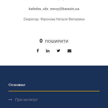
kafedra_ukr_movy@karazin.ua
Секретар: Фіронова Наталя Вікторівна
0
ПОШИРИТИ
Основне
Про інститут