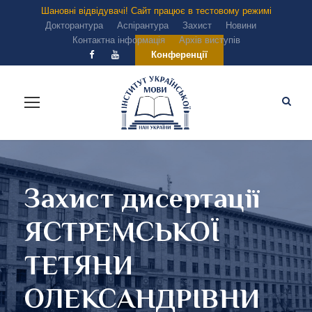
Шановні відвідувачі! Сайт працює в тестовому режимі
Докторантура
Аспірантура
Захист
Новини
Контактна інформація
Архів виступів
Конференції
Захист дисертації
ЯСТРЕМСЬКОЇ
ТЕТЯНИ
ОЛЕКСАНДРІВНИ