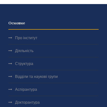
Основне
Про інститут
Діяльність
Структура
Відділи та наукові групи
Аспірантура
Докторантура