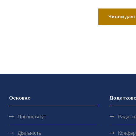
Читати далі
Основне
Додатков
Про інститут
Ради, ко
Діяльність
Конфер