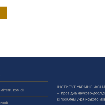
о
ІНСТИТУТ УКРАЇНСЬКОЇ 
мітети, комісії
– провідна науково-дослід
із проблем українського мо
енції