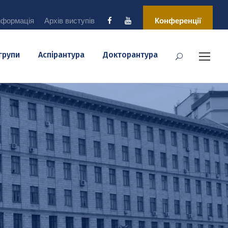
нформація
Архів виступів
Конференції
 групи
Аспірантура
Докторантура