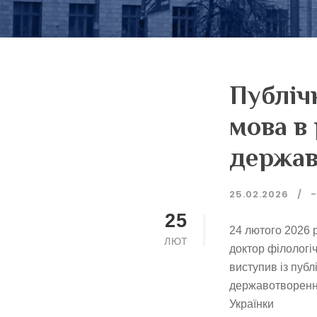
Публіч
мова в 
держав
25.02.2026
-
25
24 лютого 2026 
ЛЮТ
доктор філологі
виступив із публ
державотворення
Українки