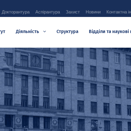
Докторантура
Аспірантура
Захист
Новини
Контактна і
тут
Діяльність
Структура
Відділи та наукові