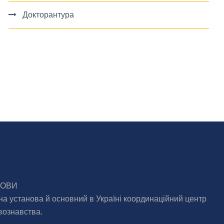
Докторантура
МОВИ
на установа й основний в Україні координаційний центр
вознавства.