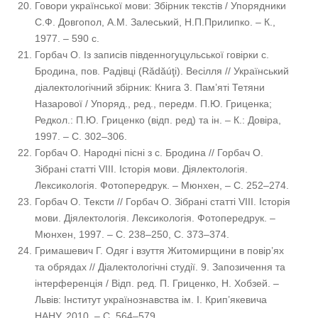
Говори української мови: Збірник текстів / Упорядники
С.Ф. Довгопол, А.М. Залеський, Н.П.Прилипко. – К.,
1977. – 590 с.
Горбач О. Із записів південногуцульської говірки с.
Бродина, пов. Радівці (Rădăúţi). Весілля // Український
діалектологічний збірник: Книга 3. Пам’яті Тетяни
Назарової / Упоряд., ред., передм. П.Ю. Гриценка;
Редкол.: П.Ю. Гриценко (відп. ред) та ін. – К.: Довіра,
1997. – С. 302–306.
Горбач О. Народні пісні з с. Бродина // Горбач О.
Зібрані статті VIII. Історія мови. Діялектологія.
Лексикологія. Фотопередрук. – Мюнхен, – С. 252–274.
Горбач О. Тексти // Горбач О. Зібрані статті VIII. Історія
мови. Діялектологія. Лексикологія. Фотопередрук. –
Мюнхен, 1997. – С. 238–250, С. 373–374.
Гримашевич Г. Одяг і взуття Житомирщини в повір’ях
та обрядах // Діалектологічні студії. 9. Запозичення та
інтерференція / Відп. ред. П. Гриценко, Н. Хобзей. –
Львів: Інститут українознавства ім. І. Крип’якевича
НАНУ, 2010. – С. 564–579.