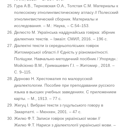
Гура А.В., Терновская О.А., Толстая С.М. Материалы к
полесскому этнолингвистическому атласу // Полесский
этнолингвистический сборник. Материалы и
исследования. – М.: Наука, – С.54–153.
Делюсто М. Українська наддунайська говірка: збірник
діалектних текстів. – Ізмаїл: СМИЛ, 2016. – 196 с.
Діалектні тексти із середньополіських говірок
Житомирської області // Єдність у різноманітності.
Поліщуки. Навчально-методичний посібник / Упорядн.:
Мойсієнко В.М., Гримашевич Г.І. – Житомир , 2018. –
С. 9–115.
Дурново Н. Хрестоматия по малорусской
диалектологии. Пособие при преподавании русского
языка в высших учебных заведениях. С приложением
карты. – М., 1913. – 77 с.
Жегуц І. Вибрані тексти з гуцульського говору в
Закарпатті. – Мюнхен, 2001. – 47 с.
Жилко Ф.Т. Записи говірок української мови //
Жилко Ф.Т. Нариси з діалектології української мови. –