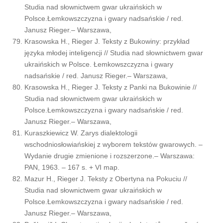
Studia nad słownictwem gwar ukraińskich w
Polsce.Łemkowszczyzna i gwary nadsańskie / red.
Janusz Rieger.– Warszawa,
Krasowska H., Rieger J. Teksty z Bukowiny: przykład
języka młodej inteligencji // Studia nad słownictwem gwar
ukraińskich w Polsce. Łemkowszczyzna i gwary
nadsańskie / red. Janusz Rieger.– Warszawa,
Krasowska H., Rieger J. Teksty z Panki na Bukowinie //
Studia nad słownictwem gwar ukraińskich w
Polsce.Łemkowszczyzna i gwary nadsańskie / red.
Janusz Rieger.– Warszawa,
Kuraszkiewicz W. Zarys dialektologii
wschodniosłowiańskiej z wyborem tekstów gwarowych. –
Wydanie drugie zmienione i rozszerzone.– Warszawa:
PAN, 1963. – 167 s. + VI map.
Mazur H., Rieger J. Teksty z Obertyna na Pokuciu //
Studia nad słownictwem gwar ukraińskich w
Polsce.Łemkowszczyzna i gwary nadsańskie / red.
Janusz Rieger.– Warszawa,