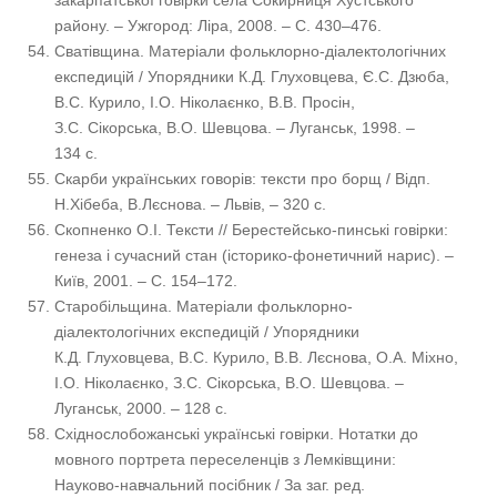
закарпатської говірки села Сокирниця Хустського
району. – Ужгород: Ліра, 2008. – С. 430–476.
Сватівщина. Матеріали фольклорно-діалектологічних
експедицій / Упорядники К.Д. Глуховцева, Є.С. Дзюба,
В.С. Курило, І.О. Ніколаєнко, В.В. Просін,
З.С. Сікорська, В.О. Шевцова. – Луганськ, 1998. –
134 с.
Скарби українських говорів: тексти про борщ / Відп.
Н.Хібеба, В.Лєснова. – Львів, – 320 с.
Скопненко О.І. Тексти // Берестейсько-пинські говірки:
генеза і сучасний стан (історико-фонетичний нарис). –
Київ, 2001. – С. 154–172.
Старобільщина. Матеріали фольклорно-
діалектологічних експедицій / Упорядники
К.Д. Глуховцева, В.С. Курило, В.В. Лєснова, О.А. Міхно,
І.О. Ніколаєнко, З.С. Сікорська, В.О. Шевцова. –
Луганськ, 2000. – 128 с.
Східнослобожанські українські говірки. Нотатки до
мовного портрета переселенців з Лемківщини:
Науково-навчальний посібник / За заг. ред.