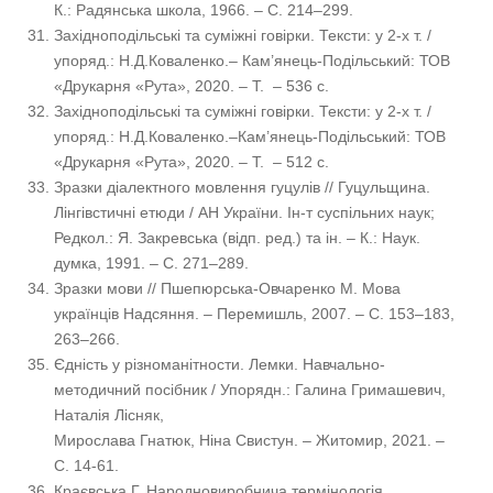
К.: Радянська школа, 1966. – С. 214–299.
Західноподільські та суміжні говірки. Тексти: у 2-х т. /
упоряд.: Н.Д.Коваленко.– Кам’янець-Подільський: ТОВ
«Друкарня «Рута», 2020. – Т. – 536 с.
Західноподільські та суміжні говірки. Тексти: у 2-х т. /
упоряд.: Н.Д.Коваленко.–Кам’янець-Подільський: ТОВ
«Друкарня «Рута», 2020. – Т. – 512 с.
Зразки діалектного мовлення гуцулів // Гуцульщина.
Лінгівстичні етюди / АН України. Ін-т суспільних наук;
Редкол.: Я. Закревська (відп. ред.) та ін. – К.: Наук.
думка, 1991. – С. 271–289.
Зразки мови // Пшепюрська-Овчаренко М. Мова
українців Надсяння. – Перемишль, 2007. – С. 153–183,
263–266.
Єдність у різноманітности. Лемки. Навчально-
методичний посібник / Упорядн.: Галина Гримашевич,
Наталія Лісняк,
Мирослава Гнатюк, Ніна Свистун. – Житомир, 2021. –
C. 14-61.
Краєвська Г. Народновиробнича термінологія