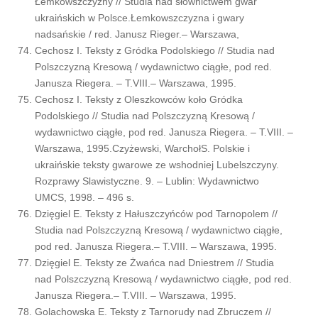
Łemkowszczyzny // Studia nad słownictwem gwar
ukraińskich w Polsce.Łemkowszczyzna i gwary
nadsańskie / red. Janusz Rieger.– Warszawa,
Cechosz I. Teksty z Gródka Podolskiego // Studia nad
Polszczyzną Kresową / wydawnictwo ciągłe, pod red.
Janusza Riegera. – T.VIII.– Warszawa, 1995.
Cechosz I. Teksty z Oleszkowców koło Gródka
Podolskiego // Studia nad Polszczyzną Kresową /
wydawnictwo ciągłe, pod red. Janusza Riegera. – T.VIII. –
Warszawa, 1995.Czyżewski, WarchołS. Polskie i
ukraińskie teksty gwarowe ze wshodniej Lubelszczyny.
Rozprawy Slawistyczne. 9. – Lublin: Wydawnictwo
UMCS, 1998. – 496 s.
Dzięgiel E. Teksty z Hałuszczyńców pod Tarnopolem //
Studia nad Polszczyzną Kresową / wydawnictwo ciągłe,
pod red. Janusza Riegera.– T.VIII. – Warszawa, 1995.
Dzięgiel Е. Teksty ze Żwańca nad Dniestrem // Studia
nad Polszczyzną Kresową / wydawnictwo ciągłe, pod red.
Janusza Riegera.– T.VIII. – Warszawa, 1995.
Golachowska E. Teksty z Tarnorudy nad Zbruczem //