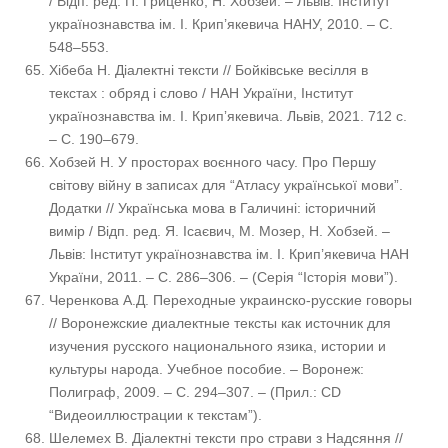
/ Відп. ред. П. Гриценко, Н. Хобзей. – Львів: Інститут
українознавства ім. І. Крип’якевича НАНУ, 2010. – С.
548–553.
Хібеба Н. Діалектні тексти // Бойківське весілля в
текстах : обряд і слово / НАН України, Інститут
українознавства ім. І. Крипʼякевича. Львів, 2021. 712 с.
– С. 190–679.
Хобзей Н. У просторах воєнного часу. Про Першу
світову війну в записах для “Атласу української мови”.
Додатки // Українська мова в Галичині: історичний
вимір / Відп. ред. Я. Ісаєвич, М. Мозер, Н. Хобзей. –
Львів: Інститут українознавства ім. І. Крип’якевича НАН
України, 2011. – С. 286–306. – (Серія “Історія мови”).
Черенкова А.Д. Переходные украинско-русские говоры
// Воронежские диалектные тексты как источник для
изучения русского национального язика, истории и
культуры народа. Учебное пособие. – Воронеж:
Полиграф, 2009. – С. 294–307. – (Прил.: CD
“Видеоиллюстрации к текстам”).
Шелемех В. Діалектні тексти про страви з Надсяння //