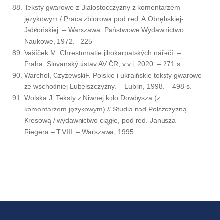
Teksty gwarowe z Białostocczyzny z komentarzem
językowym / Praca zbiorowa pod red. A.Obrębskiej-
Jabłońskiej. – Warszawa: Państwowe Wydawnictwo
Naukowe, 1972.– 225
Vašíček M. Chrestomatie jihokarpatských nářečí. –
Praha: Slovanský ústav AV ČR, v.v.i, 2020. – 271 s.
Warchol, CzyżewskiF. Polskie i ukraińskie teksty gwarowe
ze wschodniej Lubelszczyzny. – Lublin, 1998. – 498 s.
Wolska J. Teksty z Niwnej koło Dowbysza (z
komentarzem językowym) // Studia nad Polszczyzną
Kresową / wydawnictwo ciągłe, pod red. Janusza
Riegera.– T.VIII. – Warszawa, 1995