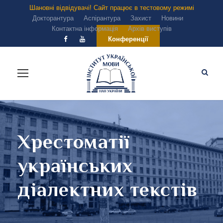
Шановні відвідувачі! Сайт працює в тестовому режимі
Докторантура
Аспірантура
Захист
Новини
Контактна інформація
Архів виступів
Конференції
Хрестоматії
українських
діалектних текстів