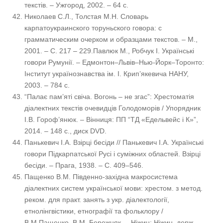
текстів. – Ужгород, 2002. – 64 с.
Николаев С.Л., Толстая М.Н. Словарь
карпатоукраинского торуньского говора: с
грамматическим очерком и образцами текстов. – М.,
2001. – С. 217 – 229.Павлюк М., Робчук І. Українські
говори Румунії. – Едмонтон–Львів–Нью-Йорк–Торонто:
Інститут українознавства ім. І. Крип’якевича НАНУ,
2003. – 784 с.
“Палає пам’яті свіча. Вогонь – не згас”: Хрестоматія
діалектних текстів очевидців Голодоморів / Упорядник
І.В. Гороф’янюк. – Вінниця: ПП “ТД «Едельвейс і К»”,
2014. – 148 с., диск DVD.
Панькевич І.А. Взірці бесіди // Панькевич І.А. Українські
говори Підкарпатської Русі і суміжних областей. Взірці
бесіди. – Прага, 1938. – С. 409–546.
Пащенко В.М. Південно-західна макросистема
діалектних систем української мови: хрестом. з метод.
реком. для практ. занять з укр. діалектології,
етнолінгвістики, етнографії та фольклору /
В.М.Пащенко, В.М. Бережняк. – Ніжин: Ніжин. держ.