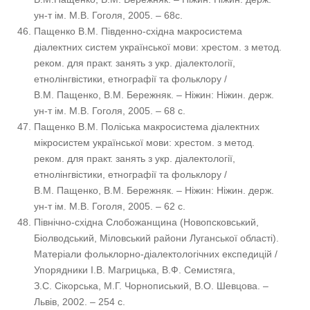
ун-т ім. М.В. Гоголя, 2005. – 68с.
Пащенко В.М. Південно-східна макросистема
діалектних систем української мови: хрестом. з метод.
реком. для практ. занять з укр. діалектології,
етнолінгвістики, етнографії та фольклору /
В.М. Пащенко, В.М. Бережняк. – Ніжин: Ніжин. держ.
ун-т ім. М.В. Гоголя, 2005. – 68 с.
Пащенко В.М. Поліська макросистема діалектних
мікросистем української мови: хрестом. з метод.
реком. для практ. занять з укр. діалектології,
етнолінгвістики, етнографії та фольклору /
В.М. Пащенко, В.М. Бережняк. – Ніжин: Ніжин. держ.
ун-т ім. М.В. Гоголя, 2005. – 62 с.
Північно-східна Слобожанщина (Новопсковський,
Біолводський, Міловський райони Луганської області).
Матеріали фольклорно-діалектологічних експедицій /
Упорядники І.В. Магрицька, В.Ф. Семистяга,
З.С. Сікорська, М.Г. Чорнописький, В.О. Шевцова. –
Львів, 2002. – 254 с.