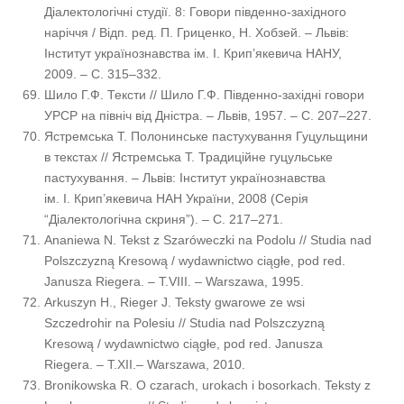
Діалектологічні студії. 8: Говори південно-західного
наріччя / Відп. ред. П. Гриценко, Н. Хобзей. – Львів:
Інститут українознавства ім. І. Крип’якевича НАНУ,
2009. – С. 315–332.
Шило Г.Ф. Тексти // Шило Г.Ф. Південно-західні говори
УРСР на північ від Дністра. – Львів, 1957. – С. 207–227.
Ястремська Т. Полонинське пастухування Гуцульщини
в текстах // Ястремська Т. Традиційне гуцульське
пастухування. – Львів: Інститут українознавства
ім. І. Крип’якевича НАН України, 2008 (Серія
“Діалектологічна скриня”). – С. 217–271.
Ananiewa N. Tekst z Szaróweczki na Podolu // Studia nad
Polszczyzną Kresową / wydawnictwo ciągłe, pod red.
Janusza Riegera. – T.VIII. – Warszawa, 1995.
Arkuszyn H., Rieger J. Teksty gwarowe ze wsi
Szczedrohir na Polesiu // Studia nad Polszczyzną
Kresową / wydawnictwo ciągłe, pod red. Janusza
Riegera. – T.XII.– Warszawa, 2010.
Bronikowska R. O czarach, urokach i bosorkach. Teksty z