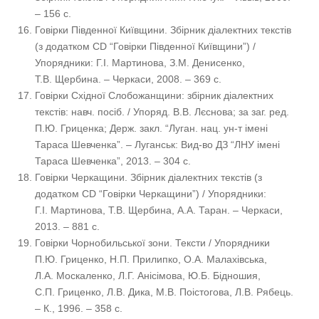
– 156 с.
Говірки Південної Київщини. Збірник діалектних текстів
(з додатком CD “Говірки Південної Київщини”) /
Упорядники: Г.І. Мартинова, З.М. Денисенко,
Т.В. Щербина. – Черкаси, 2008. – 369 с.
Говірки Східної Слобожанщини: збірник діалектних
текстів: навч. посіб. / Упоряд. В.В. Лєснова; за заг. ред.
П.Ю. Гриценка; Держ. закл. “Луган. нац. ун-т імені
Тараса Шевченка”. – Луганськ: Вид-во ДЗ “ЛНУ імені
Тараса Шевченка”, 2013. – 304 с.
Говірки Черкащини. Збірник діалектних текстів (з
додатком CD “Говірки Черкащини”) / Упорядники:
Г.І. Мартинова, Т.В. Щербина, А.А. Таран. – Черкаси,
2013. – 881 с.
Говірки Чорнобильської зони. Тексти / Упорядники
П.Ю. Гриценко, Н.П. Прилипко, О.А. Малахівська,
Л.А. Москаленко, Л.Г. Анісімова, Ю.Б. Бідношия,
С.П. Гриценко, Л.В. Дика, М.В. Поістогова, Л.В. Рябець.
– К., 1996. – 358 с.