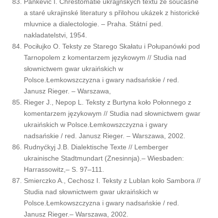
Paňkevič I. Chrestomatie ukrajjnskych textů ze současńe
a staré ukrajinské literatury s přilohou ukázek z historické
mluvnice a dialectologie. – Praha. Státní ped.
nakladatelstvi, 1954.
Pociłujko O. Teksty ze Starego Skałatu i Połupanówki pod
Tarnopolem z komentarzem językowym // Studia nad
słownictwem gwar ukraińskich w
Polsce.Łemkowszczyzna i gwary nadsańskie / red.
Janusz Rieger. – Warszawa,
Rieger J., Nepop L. Teksty z Burtyna koło Połonnego z
komentarzem językowym // Studia nad słownictwem gwar
ukraińskich w Polsce.Łemkowszczyzna i gwary
nadsańskie / red. Janusz Rieger. – Warszawa, 2002.
Rudnyćkyj J.B. Dialektische Texte // Lemberger
ukrainische Stadtmundart (Znesinnja).– Wiesbaden:
Harrassowitz,– S. 97–111.
Smierczko A., Cechosz I. Teksty z Lublan koło Sambora //
Studia nad słownictwem gwar ukraińskich w
Polsce.Łemkowszczyzna i gwary nadsańskie / red.
Janusz Rieger.– Warszawa, 2002.