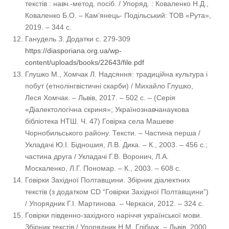
текстів : навч.-метод. посіб. / Упоряд. : Коваленко Н.Д.,
Коваленко Б.О. – Кам’янець- Подільський: ТОВ «Рута»,
2019. – 344 с.
Ганудель З. Додатки с. 279-309
https://diasporiana.org.ua/wp-
content/uploads/books/22643/file.pdf
Глушко М., Хомчак Л. Надсяння: традиційна культура і
побут (етнолінгвістичні скарби) / Михайло Глушко,
Леся Хомчак. – Львів, 2017. – 502 с. – (Серія
«Діалектологічна скриня»; Українознавчанаукова
бібліотека НТШ. Ч. 47) Говірка села Машеве
Чорнобильського району. Тексти. – Частина перша /
Укладачі Ю.І. Бідношия, Л.В. Дика. – К., 2003. – 456 с.;
частина друга / Укладачі Г.В. Воронич, Л.А.
Москаленко, Л.Г. Пономар. – К., 2003. – 608 с.
Говірки Західної Полтавщини. Збірник діалектних
текстів (з додатком CD “Говірки Західної Полтавщини”)
/ Упорядник Г.І. Мартинова. – Черкаси, 2012. – 324 с.
Говірки південно-західного наріччя української мови.
Збірник текстів / Упорядник Н.М. Глібчук. – Львів, 2000.