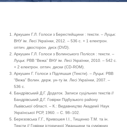
Аркушин Г.Л. Голоси з Берестейщини : тексти. – Луцьк:
ВНУ ім. Лесі Українки, 2012. – 536 с. + 1 електрон.
оптич. двосторон. диск (DVD).
Аркушин Г.Л. Голоси з Волинського Полісся : тексти. –
Луцьк: РВВ “Вежа” ВНУ ім. Лесі Українки, 2010. – 542 с.
+ 2 електрон. оптич. диски (CD-ROM).
Аркушин Г. Голоси з Підляшшя (Тексти). – Луцьк: РВВ
“Вежа” Волин. держ. ун-ту ім. Лесі Українки, 2007. –
536 с.
Бандрівський Д.Г. Додаток. Записи суцільних текстів //
Бандрівський Д.Г. Говірки Підбузького району
Львівської області. – К.: Видавництво Академії Наук
Української РСР, 1960. – С. 98–102.
Березовська Г.Г., Кривошея І.І., Тищенко Т.М. та ін.
Тексти // Говірки історичної Уманщини та суміжних