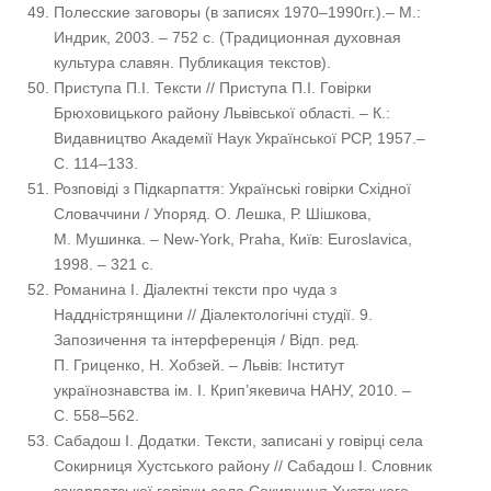
Полесские заговоры (в записях 1970–1990гг.).– М.:
Индрик, 2003. – 752 с. (Традиционная духовная
культура славян. Публикация текстов).
Приступа П.І. Тексти // Приступа П.І. Говірки
Брюховицького району Львівської області. – К.:
Видавництво Академії Наук Української РСР, 1957.–
С. 114–133.
Розповіді з Підкарпаття: Українські говірки Східної
Словаччини / Упоряд. О. Лешка, Р. Шішкова,
М. Мушинка. – New-York, Praha, Київ: Euroslavica,
1998. – 321 с.
Романина І. Діалектні тексти про чуда з
Наддністрянщини // Діалектологічні студії. 9.
Запозичення та інтерференція / Відп. ред.
П. Гриценко, Н. Хобзей. – Львів: Інститут
українознавства ім. І. Крип’якевича НАНУ, 2010. –
С. 558–562.
Сабадош І. Додатки. Тексти, записані у говірці села
Сокирниця Хустського району // Сабадош І. Словник