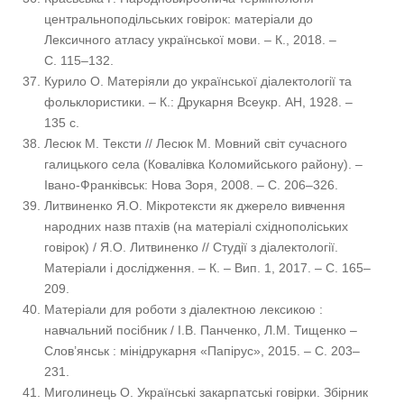
центральноподільських говірок: матеріали до
Лексичного атласу української мови. – К., 2018. –
С. 115–132.
Курило О. Матеріяли до української діалектології та
фольклористики. – К.: Друкарня Всеукр. АН, 1928. –
135 с.
Лесюк М. Тексти // Лесюк М. Мовний світ сучасного
галицького села (Ковалівка Коломийського району). –
Івано-Франківськ: Нова Зоря, 2008. – С. 206–326.
Литвиненко Я.О. Мікротексти як джерело вивчення
народних назв птахів (на матеріалі східнополіських
говірок) / Я.О. Литвиненко // Студії з діалектології.
Матеріали і дослідження. – К. – Вип. 1, 2017. – С. 165–
209.
Матеріали для роботи з діалектною лексикою :
навчальний посібник / І.В. Панченко, Л.М. Тищенко –
Слов’янськ : мінідрукарня «Папірус», 2015. – С. 203–
231.
Миголинець О. Українські закарпатські говірки. Збірник