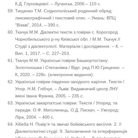
К.Д. Глуховцевої. – Луганськ, 2006.– 110 с.
Тищенко Т.М. Східнополіський родинний обряд:
лексикографічний і текстовий опис. – Умань: ВПЦ
“Візаві”, 2014. – 390 с.
Ткачук М.М. Діалектні тексти з говірки с. Корогород
Чорнобильського р-ну Київської обл. / М.М. Ткачук //
Студії з діалектології. Матеріали і дослідження. – К. –
Вип. 1, 2017. – С. 227–253.
Ткачук М.М. Українські говірки Башкортостану:
Золотоношка і Степанівка / Відп. ред П.Ю.Гриценко. –
К, 2020. – 228с. (електронне видання).
Українські говірки південно-західного наріччя. Тексти /
Упор. Н.М. Глібчук. – Львів: Видавничий центр ЛНУ
імені Івана Франка, 2005. – 235 с.
Українські закарпатські говірки: Тексти / Упоряд. та
передм. О.Ф. Миголинець, О.Д. Пискач. – Ужгород:
Ліра, 2004. – 400 с.
Хібеба Н. Повір’я та звичаї бойківського весілля. 2. //
Діалектологічні студії. 9. Запозичення та інтерференція