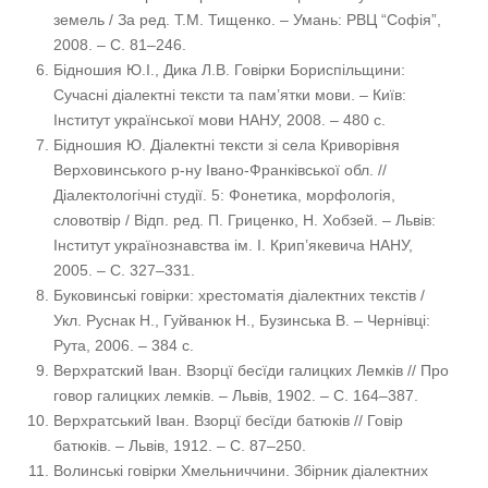
земель / За ред. Т.М. Тищенко. – Умань: РВЦ “Софія”,
2008. – С. 81–246.
Бідношия Ю.І., Дика Л.В. Говірки Бориспільщини:
Сучасні діалектні тексти та пам’ятки мови. – Київ:
Інститут української мови НАНУ, 2008. – 480 с.
Бідношия Ю. Діалектні тексти зі села Криворівня
Верховинського р-ну Івано-Франківської обл. //
Діалектологічні студії. 5: Фонетика, морфологія,
словотвір / Відп. ред. П. Гриценко, Н. Хобзей. – Львів:
Інститут українознавства ім. І. Крип’якевича НАНУ,
2005. – С. 327–331.
Буковинські говірки: хрестоматія діалектних текстів /
Укл. Руснак Н., Гуйванюк Н., Бузинська В. – Чернівці:
Рута, 2006. – 384 с.
Верхратский Іван. Взорцї бесїди галицких Лемків // Про
говор галицких лемків. – Львів, 1902. – С. 164–387.
Верхратський Іван. Взорцї бесїди батюків // Говір
батюків. – Львів, 1912. – С. 87–250.
Волинські говірки Хмельниччини. Збірник діалектних