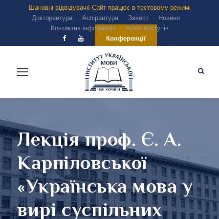
Шановні відвідувачі! Сайт працює в тестовому режимі
Докторантура
Аспірантура
Захист
Новини
Контактна інформація
Архів виступів
Конференції
Лекція проф. Є. А.
Карпіловської
«Українська мова у
вирі суспільних