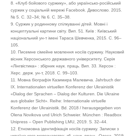
8. «Клуб бойового суржику», або українсько-російський
суржик у соціальній мережі Facebook. Дивослово. 2015.
№ 5. С. 32–34; № 6. С. 35–38.
9. Суржик у родинному спілкуванні дітей. Мовні і
концептуальні картини світу. Вип. 51. Київ : Київський
національний ун-т імені Тараса Шевченка, 2015. С. 96–
105.
10. Писемне сімейне мовлення носіїв суржику. Науковий
вісник Херсонського державного університету. Серія
«Лінгвістика» : збірник наук. праць. Вип. 33. Херсон :
Херс. держ. ун-т, 2018. С. 99–103.
11. Мовна біографія Казимира Малевича. Jahrbuch der
IX. Internationalen virtuellen Konferenz der Ukrainistik
«Dialog der Sprachen – Dialog der Kulturen. Die Ukraine
aus globaler Sicht». Reihe: Internationale virtuelle
Konferenz der Ukrainistik. Bd. 2018 / herausgegeben von
Olena Novikova und Ulrich Schweier. München : Readbox
Unipress – Open Publishing LMU, 2019. S. 32–44.
12. Етномовна ідентифікація носіїв суржику. Записки з
українського мовознавства: зб. наук. праць. Одеса, 2019.