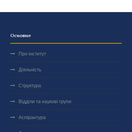
Основне
Про інститут
Діяльність
Структура
Відділи та наукові групи
Аспірантура