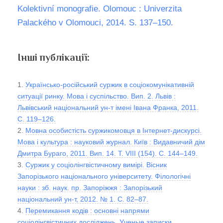
Kolektivní monografie. Olomouc : Univerzita
Palackého v Olomouci, 2014. S. 137–150.
Інші публікації:
1.
Українсько-російський суржик в соціокомунікативній
ситуації ринку. Мова і суспільство. Вип. 2. Львів :
Львівський національний ун-т імені Івана Франка, 2011.
С. 119–126.
2.
Мовна особистість суржикомовця в Інтернет-дискурсі.
Мова і культура : науковий журнал. Київ : Видавничий дім
Дмитра Бураго, 2011. Вип. 14. Т. VІІІ (154). С. 144–149.
3.
Суржик у соціолінгвістичному вимірі. Вісник
Запорізького національного університету. Філологічні
науки : зб. наук. пр. Запоріжжя : Запорізький
національний ун-т, 2012. № 1. С. 82–87.
4.
Перемикання кодів : основні напрями
соціолінгвістичних досліджень. Ученые записки