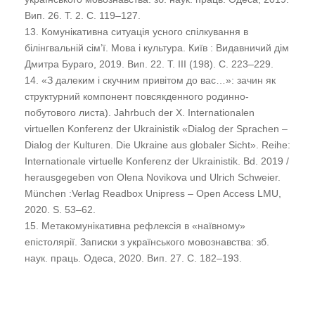
Вип. 26. Т. 2. С. 119–127.
13. Комунікативна ситуація усного спілкування в
білінгвальній сім’ї. Мова і культура. Київ : Видавничий дім
Дмитра Бураго, 2019. Вип. 22. Т. III (198). С. 223–229.
14. «З далеким і скучним привітом до вас…»: зачин як
структурний компонент повсякденного родинно-
побутового листа). Jahrbuch der X. Internationalen
virtuellen Konferenz der Ukrainistik «Dialog der Sprachen –
Dialog der Kulturen. Die Ukraine aus globaler Sicht». Reihe:
Internationale virtuelle Konferenz der Ukrainistik. Bd. 2019 /
herausgegeben von Olena Novikova und Ulrich Schweier.
München :Verlag Readbox Unipress – Open Access LMU,
2020. S. 53–62.
15. Метакомунікативна рефлексія в «наївному»
епістолярії. Записки з українського мовознавства: зб.
наук. праць. Одеса, 2020. Вип. 27. С. 182–193.