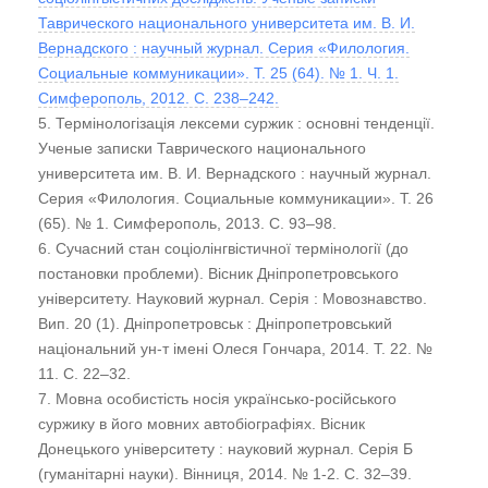
Таврического национального университета им. В. И.
Вернадского : научный журнал. Серия «Филология.
Социальные коммуникации». Т. 25 (64). № 1. Ч. 1.
Симферополь, 2012. С. 238–242.
5. Термінологізація лексеми суржик : основні тенденції.
Ученые записки Таврического национального
университета им. В. И. Вернадского : научный журнал.
Серия «Филология. Социальные коммуникации». Т. 26
(65). № 1. Симферополь, 2013. С. 93–98.
6. Сучасний стан соціолінгвістичної термінології (до
постановки проблеми). Вісник Дніпропетровського
університету. Науковий журнал. Серія : Мовознавство.
Вип. 20 (1). Дніпропетровськ : Дніпропетровський
національний ун-т імені Олеся Гончара, 2014. Т. 22. №
11. С. 22–32.
7. Мовна особистість носія українсько-російського
суржику в його мовних автобіографіях. Вісник
Донецького університету : науковий журнал. Серія Б
(гуманітарні науки). Вінниця, 2014. № 1-2. С. 32–39.