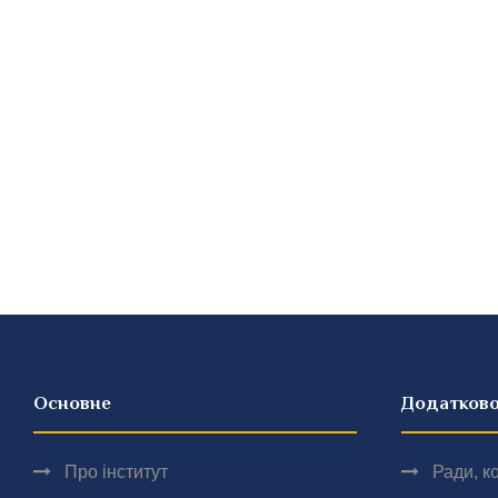
Основне
Додатков
Про інститут
Ради, ко