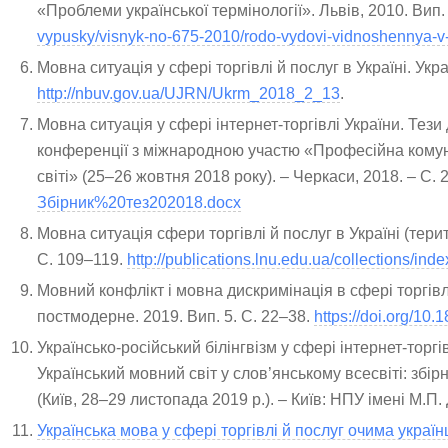
«Проблеми української термінології». Львів, 2010. Вип.
vypusky/visnyk-no-675-2010/rodo-vydovi-vidnoshennya-v-
Мовна ситуація у сфері торгівлі й послуг в Україні. Укр
http://nbuv.gov.ua/UJRN/Ukrm_2018_2_13
.
Мовна ситуація у сфері інтернет-торгівлі України. Тез
конференції з міжнародною участю «Професійна комуні
світі» (25–26 жовтня 2018 року). – Черкаси, 2018. – С.
Збірник%20тез202018.docx
Мовна ситуація сфери торгівлі й послуг в Україні (тери
С. 109–119.
http://publications.lnu.edu.ua/collections/inde
Мовний конфлікт і мовна дискримінація в сфері торгівл
постмодерне. 2019. Вип. 5. С. 22–38.
https://doi.org/1
Українсько-російський білінгвізм у сфері інтернет-торг
Український мовний світ у слов’янському всесвіті: збі
(Київ, 28–29 листопада 2019 р.). – Київ: НПУ імені М.П
Українська мова у сфері торгівлі й послуг очима українц