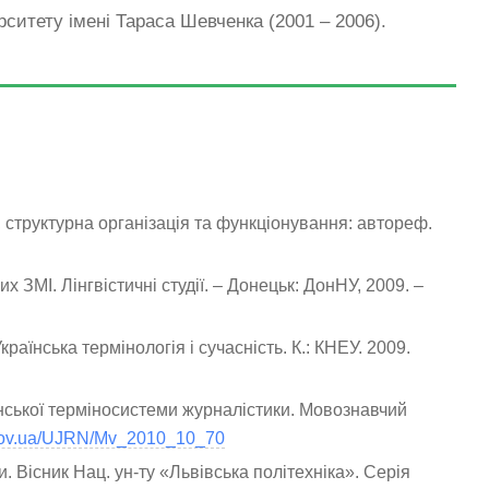
ерситету імені Тараса Шевченка (2001 – 2006).
 структурна організація та функціонування: автореф.
 ЗМІ. Лінгвістичні студії. – Донецьк: ДонНУ, 2009. –
аїнська термінологія і сучасність. К.: КНЕУ. 2009.
їнської терміносистеми журналістики. Мовознавчий
.gov.ua/UJRN/Mv_2010_10_70
 Вісник Нац. ун-ту «Львівська політехніка». Серія