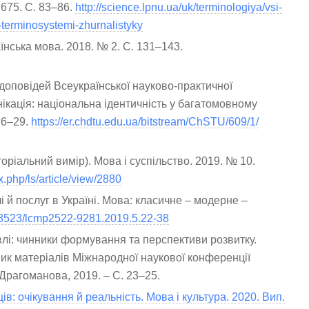
 675. С. 83–86.
http://science.lpnu.ua/uk/terminologiya/vsi-
terminosystemi-zhurnalistyky
аїнська мова. 2018. № 2. С. 131–143.
и доповідей Всеукраїнської науково-практичної
кація: національна ідентичність у багатомовному
 26–29.
https://er.chdtu.edu.ua/bitstream/ChSTU/609/1/
торіальний вимір). Мова і суспільство. 2019. № 10.
x.php/ls/article/view/2880
і й послуг в Україні. Мова: класичне – модерне –
0.18523/lcmp2522-9281.2019.5.22-38
івлі: чинники формування та перспективи розвитку.
рник матеріалів Міжнародної наукової конференції
. Драгоманова, 2019. – С. 23–25.
ів: очікування й реальність. Мова і культура. 2020. Вип.