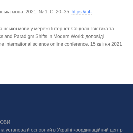
їнська мова, 2021. № 1. С. 20–35.
https://iul-
аїнської мови у мережі Інтернет. Соціолінгвістика та
cs and Paradigm Shifts in Modern World: доповіді
 International science online conference. 15 квітня 2021
МОВИ
на установа й основний в Україні координаційний центр