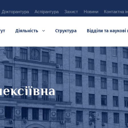
Докторантура
Аспірантура
Захист
Новини
Контактна і
тут
Діяльність
Структура
Відділи та наукові
ексіївна