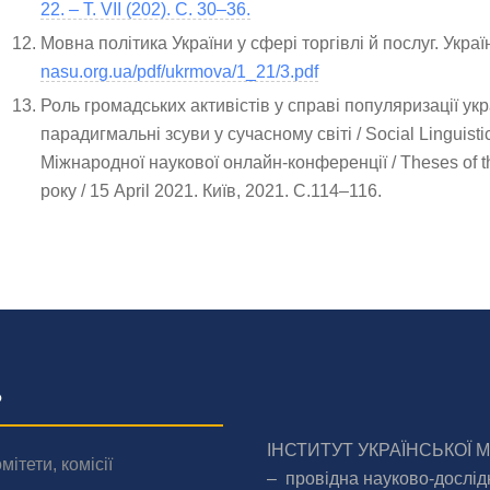
22. – Т. VII (202). C. 30–36.
Мовна політика України у сфері торгівлі й послуг. Укра
nasu.org.ua/pdf/ukrmova/1_21/3.pdf
Роль громадських активістів у справі популяризації укр
парадигмальні зсуви у сучасному світі / Social Linguisti
Міжнародної наукової онлайн-конференції / Theses of the
року / 15 April 2021. Київ, 2021. С.114–116.
о
ІНСТИТУТ УКРАЇНСЬКОЇ 
мітети, комісії
– провідна науково-дослід