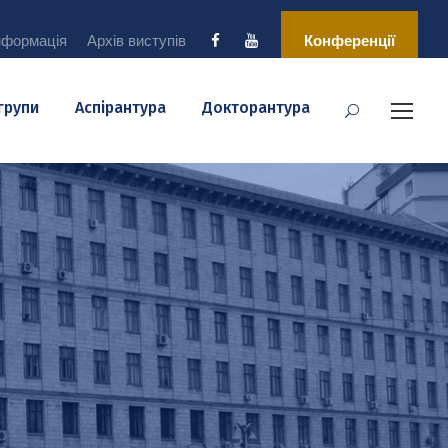
нформація
Архів виступів
Конференції
 групи
Аспірантура
Докторантура