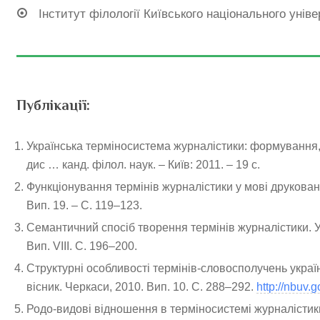
Інститут філології Київського національного унів
Публікації:
Українська терміносистема журналістики: формування,
дис … канд. філол. наук. – Київ: 2011. – 19 с.
Функціонування термінів журналістики у мові друкованих
Вип. 19. – С. 119–123.
Семантичний спосіб творення термінів журналістики. Укр
Вип. VIII. С. 196–200.
Структурні особливості термінів-словосполучень укра
вісник. Черкаси, 2010. Вип. 10. С. 288–292.
http://nbuv
Родо-видові відношення в терміносистемі журналістики.