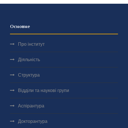
Основне
Про інститут
Діяльність
Структура
Відділи та наукові групи
Аспірантура
Докторантура