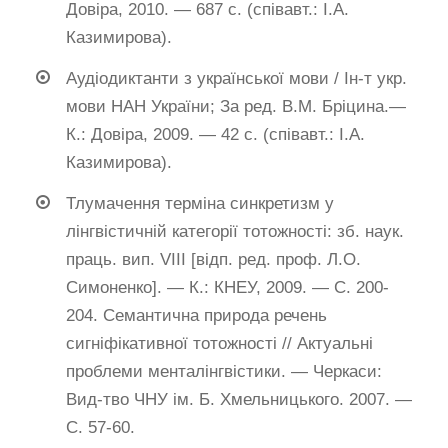
Довіра, 2010. — 687 с. (співавт.: І.А.
Казимирова).
Аудіодиктанти з української мови / Ін-т укр.
мови НАН України; За ред. В.М. Бріцина.—
К.: Довіра, 2009. — 42 с. (співавт.: І.А.
Казимирова).
Тлумачення терміна синкретизм у
лінгвістичній категорії тотожності: зб. наук.
праць. вип. VIII [відп. ред. проф. Л.О.
Симоненко]. — К.: КНЕУ, 2009. — С. 200-
204. Семантична природа речень
сигніфікативної тотожності // Актуальні
проблеми менталінгвістики. — Черкаси:
Вид-тво ЧНУ ім. Б. Хмельницького. 2007. —
С. 57-60.