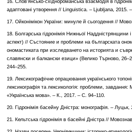
16. Слов’янсько-східнороманська взаємодія в гідронім
адаптовані утворення // Linguistica. – Ljubljana, 2015. –
17. Ойконімікон України: минуле й сьогодення // Мовоз
18. Болгарська гідронімія Нижньої Наддністрянщини 
аспект) // Състояние и проблеми на българската оно
ономастиката при изследването на историята и съвр
славянски и балкански езици» (Велико Търново, 26–27 
244–255.
19. Лексикографічне опрацювання українського топонім
лексикографія та лексикологія: проблеми, завдання:
«Українська мова». – К., 2017. – С. 94–110.
20. Гідронімія басейну Дністра: монографія. – Луцьк, 
21. Кельтська гідронімія в басейні Дністра // Мовозна
22. Назви поселень Чернівеччини: історико-етимологіч