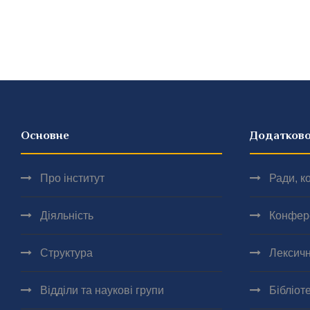
Основне
Додатков
Про інститут
Ради, ко
Діяльність
Конфер
Структура
Лексичн
Відділи та наукові групи
Бібліот