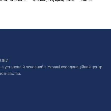
МОВИ
на установа й основний в Україні координаційний центр
вознавства.