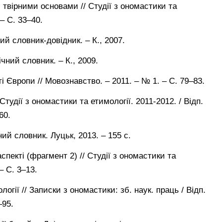
твірними основами // Студії з ономастики та
 – С. 33–40.
ий словник-довідник. – К., 2007.
чний словник. – К., 2009.
ті Європи // Мовознавство. – 2011. – № 1. – С. 79–83.
 Студії з ономастики та етимології. 2011-2012. / Відп.
60.
ий словник. Луцьк, 2013. – 155 с.
спекті (фрагмент 2) // Студії з ономастики та
– С. 3–13.
огії // Записки з ономастики: зб. наук. праць / Відп.
–95.