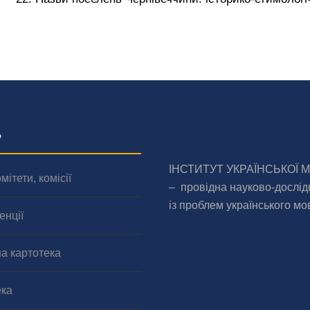
о
ІНСТИТУТ УКРАЇНСЬКОЇ 
мітети, комісії
– провідна науково-дослід
із проблем українського мо
енції
а картотека
ека