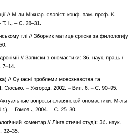
ії // М-ли Міжнар. славіст. конф. пам. проф. К.
Т. І., – С. 28–31.
янському тлі // Зборник матице српске за филологиjу
50.
дронімії // Записки з ономастики: Зб. наук. праць /
. 7–14.
ика) // Сучасні проблеми мовознавства та
І. Сюсько. – Ужгород, 2002. – Вип. 6. – С. 90–95.
// Актуальные вопросы славянской ономастики: М-лы
г.). – Гомель, 2004. – С. 25–30.
логічний коментар // Лінгвістичні студії: Зб. наук.
. 32–35.