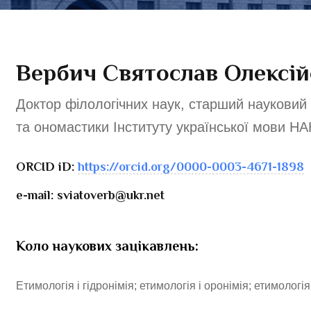
Вербич Святослав Олексі
Доктор філологічних наук, старший науковий с
та ономастики Інституту української мови НА
ORCID iD:
https://orcid.org/0000-0003-4671-1898
e-mail: sviatoverb@ukr.net
Коло наукових зацікавлень:
Етимологія і гідронімія; етимологія і оронімія; етимологія