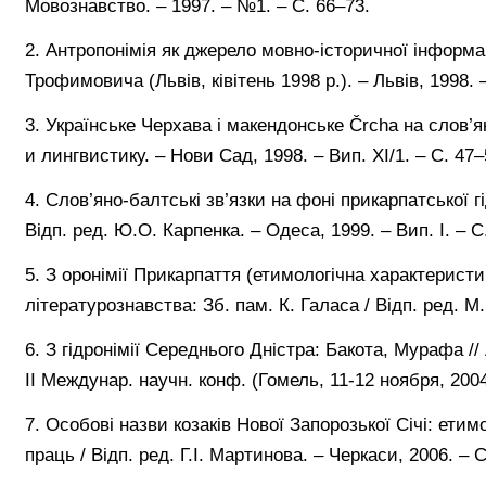
Мовознавство. – 1997. – №1. – С. 66–73.
2. Антропонімія як джерело мовно-історичної інформац
Трофимовича (Львів, ківітень 1998 р.). – Львів, 1998. – 
3. Українське Черхава і макендонське Črcha на слов’
и лингвистику. – Нови Сад, 1998. – Вип. ХІ/1. – С. 47–
4. Слов’яно-балтські зв’язки на фоні прикарпатської гі
Відп. ред. Ю.О. Карпенка. – Одеса, 1999. – Вип. І. – С
5. З оронімії Прикарпаття (етимологічна характерист
літературознавства: Зб. пам. К. Галаса / Відп. ред. М.
6. З гідронімії Середнього Дністра: Бакота, Мурафа 
ІІ Междунар. научн. конф. (Гомель, 11-12 ноября, 2004 
7. Особові назви козаків Нової Запорозької Січі: етимо
праць / Відп. ред. Г.І. Мартинова. – Черкаси, 2006. – С