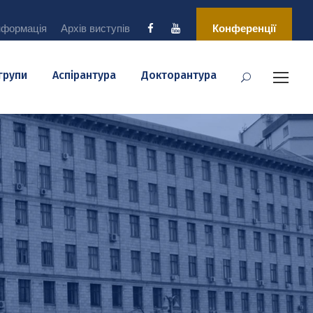
нформація
Архів виступів
Конференції
 групи
Аспірантура
Докторантура