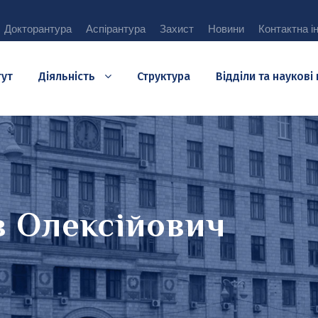
Докторантура
Аспірантура
Захист
Новини
Контактна і
тут
Діяльність
Структура
Відділи та наукові
в Олексійович