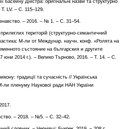
ії басейну Дністра: оригінальні назви та структурно
 T. LV. – С. 115–129.
навство. – 2016. – № 1. – С. 31–54.
і прилеглих територій (структурно-семантичний
мастика: М-ли от Междунар. научн. конф. «Ролята на
еменното състояние на българския и другите
юни 2014 г.). – Велико Търново, 2016. – Т. 14. – С.
ікону: традиції та сучасність // Українська
 М-ли пленуму Наукової ради НАН України
2017.
вство. – 2018. – №5. – С. 32–42.
ний словник. − Чернівці: Букрек, 2019. − 208 с.