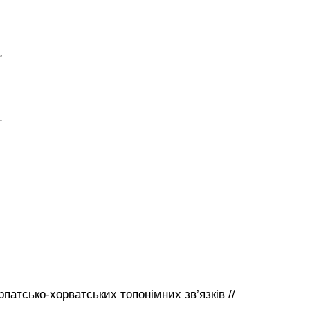
.
.
рпатсько-хорватських топонімних зв’язків //