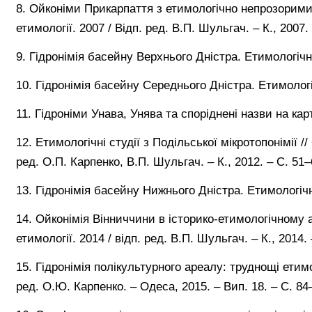
8. Ойконіми Прикарпаття з етимологічно непрозорими 
етимології. 2007 / Відп. ред. В.П. Шульгач. – К., 2007.
9. Гідронімія басейну Верхнього Дністра. Етимологічн
10. Гідронімія басейну Середнього Дністра. Етимологі
11. Гідроніми Унава, Унява та споріднені назви на кар
12. Етимологічні студії з Подільської мікротопонімії //
ред. О.П. Карпенко, В.П. Шульгач. – К., 2012. – С. 51–
13. Гідронімія басейну Нижнього Дністра. Етимологічн
14. Ойконімія Вінниччини в історико-етимологічному а
етимології. 2014 / відп. ред. В.П. Шульгач. – К., 2014. 
15. Гідронімія полікультурного ареалу: труднощі етимол
ред. О.Ю. Карпенко. – Одеса, 2015. – Вип. 18. – С. 84