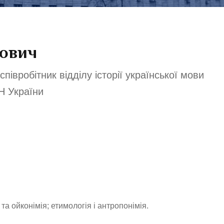
йович
півробітник відділу історії української мови
Н України
 та ойконімія; етимологія і антропонімія.