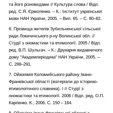
та його різновидами // Культура слова / Відп.
ред. С.Я. Єрмоленко. – К.: Інститут української
мови НАН України, 2005. – Вип. 65. – С. 80–82.
6. Прізвища жителів Зубильненської сільської
ради Локачинського р-ну Волинської обл. //
Студії з ономастики та етимології. 2005 / Відп.
ред. В.П. Шульгач. – К.: Друкарня видавничого
дому “Академперіодика” НАН України, 2005. –
С. 288–291.
7. Ойконімія Коломийського району Івано-
Франківської області (матеріали до історико-
етимологічного словника). І // Студії з
ономастики та етимології. 2006 / Відп. ред. О.П.
Карпенко. К., 2006. С. 150 – 164.