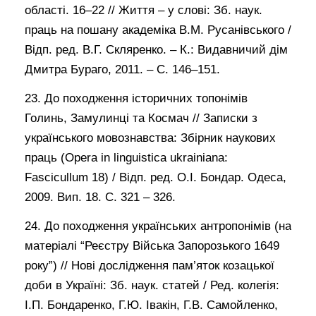
області. 16–22 // Життя – у слові: Зб. наук.
праць на пошану академіка В.М. Русанівського /
Відп. ред. В.Г. Скляренко. – К.: Видавничий дім
Дмитра Бураго, 2011. – С. 146–151.
23. До походження історичних топонімів
Голинь, Замулинці та Космач // Записки з
українського мовознавства: Збірник наукових
праць (Opera in linguistica ukrainiana:
Fascicullum 18) / Відп. ред. О.І. Бондар. Одеса,
2009. Вип. 18. С. 321 – 326.
24. До походження українських антропонімів (на
матеріалі “Реєстру Війська Запорозького 1649
року”) // Нові дослідження пам’яток козацької
доби в Україні: Зб. наук. статей / Ред. колегія:
І.П. Бондаренко, Г.Ю. Івакін, Г.В. Самойленко,