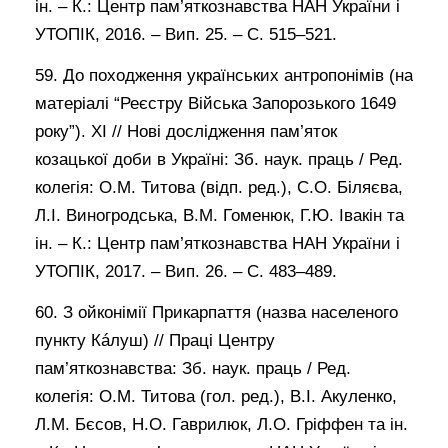
ін. – К.: Центр пам’яткознавства НАН України і
УТОПІК, 2016. – Вип. 25. – С. 515–521.
59. До походження українських антропонімів (на
матеріалі “Реєстру Війська Запорозького 1649
року”). ХІ // Нові дослідження пам’яток
козацької доби в Україні: Зб. наук. праць / Ред.
колегія: О.М. Титова (відп. ред.), С.О. Біляєва,
Л.І. Виногродська, В.М. Гоменюк, Г.Ю. Івакін та
ін. – К.: Центр пам’яткознавства НАН України і
УТОПІК, 2017. – Вип. 26. – С. 483–489.
60. З ойконімії Прикарпаття (назва населеного
пункту Кáлуш) // Праці Центру
пам’яткознавства: Зб. наук. праць / Ред.
колегія: О.М. Титова (гол. ред.), В.І. Акуленко,
Л.М. Бєсов, Н.О. Гаврилюк, Л.О. Гріффен та ін.