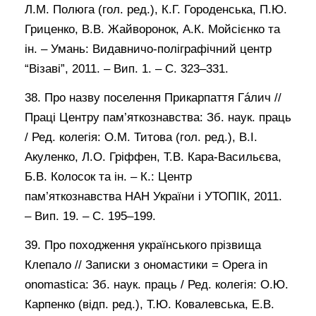
Л.М. Полюга (гол. ред.), К.Г. Городенська, П.Ю.
Гриценко, В.В. Жайворонок, А.К. Мойсієнко та
ін. – Умань: Видавничо-поліграфічний центр
“Візаві”, 2011. – Вип. 1. – С. 323–331.
38. Про назву поселення Прикарпаття Гáлич //
Праці Центру пам’яткознавства: Зб. наук. праць
/ Ред. колегія: О.М. Титова (гол. ред.), В.І.
Акуленко, Л.О. Гріффен, Т.В. Кара-Васильєва,
Б.В. Колосок та ін. – К.: Центр
пам’яткознавства НАН України і УТОПІК, 2011.
– Вип. 19. – С. 195–199.
39. Про походження українського прізвища
Клепало // Записки з ономастики = Opera in
onomastica: Зб. наук. праць / Ред. колегія: О.Ю.
Карпенко (відп. ред.), Т.Ю. Ковалевська, Е.В.