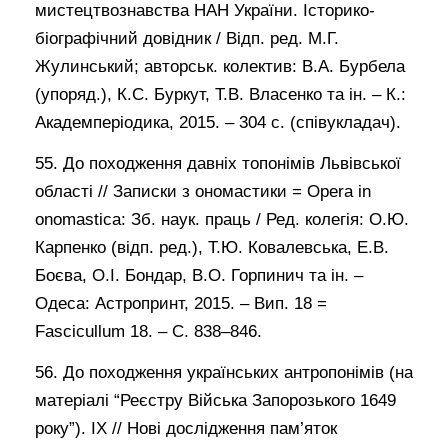
мистецтвознавства НАН України. Історико-
біографічний довідник / Відп. ред. М.Г.
Жулинський; авторськ. колектив: В.А. Бурбела
(упоряд.), К.С. Буркут, Т.В. Власенко та ін. – К.:
Академперіодика, 2015. – 304 с. (співукладач).
55. До походження давніх топонімів Львівської
області // Записки з ономастики = Opera in
onomastica: Зб. наук. праць / Ред. колегія: О.Ю.
Карпенко (відп. ред.), Т.Ю. Ковалевська, Е.В.
Боєва, О.І. Бондар, В.О. Горпинич та ін. –
Одеса: Астропринт, 2015. – Вип. 18 =
Fascicullum 18. – С. 838–846.
56. До походження українських антропонімів (на
матеріалі “Реєстру Війська Запорозького 1649
року”). ІХ // Нові дослідження пам’яток