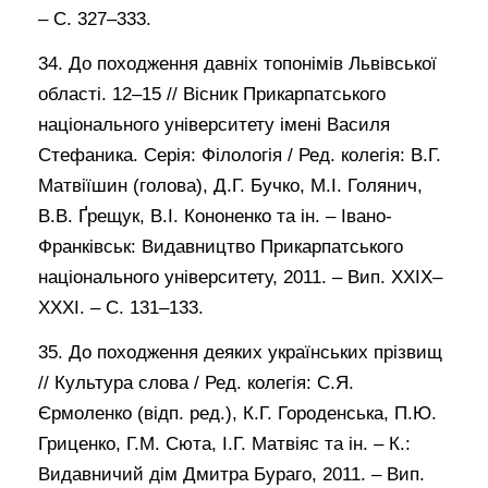
– С. 327–333.
34. До походження давніх топонімів Львівської
області. 12–15 // Вісник Прикарпатського
національного університету імені Василя
Стефаника. Серія: Філологія / Ред. колегія: В.Г.
Матвіїшин (голова), Д.Г. Бучко, М.І. Голянич,
В.В. Ґрещук, В.І. Кононенко та ін. – Івано-
Франківськ: Видавництво Прикарпатського
національного університету, 2011. – Вип. XXIX–
XXXI. – С. 131–133.
35. До походження деяких українських прізвищ
// Культура слова / Ред. колегія: С.Я.
Єрмоленко (відп. ред.), К.Г. Городенська, П.Ю.
Гриценко, Г.М. Сюта, І.Г. Матвіяс та ін. – К.:
Видавничий дім Дмитра Бураго, 2011. – Вип.