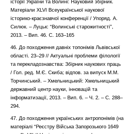
історії України та Волині: Науковий збірник.
Матеріали XLVI Всеукраїнської наукової
історико-краєзнавчої конференції / Упоряд. А.
Силюк. – Луцьк: “Волинські старожитності”,
2013. – Вип. 46. С. 163–165
46. До походження давніх топонімів Львівської
області. 23–29 // Актуальні проблеми філології
та перекладознавства: Збірник наукових праць
/ Гол. ред. М.Є. Скиба; відпов. за випуск М.М.
Торчинський. – Хмельницький: Хмельницький
державний центр науки, інновацій та
інформатизації, 2013. – Вип. 6. – Ч. 2. – С. 288–
294.
47. До походження українських антропонімів (на
матеріалі “Реєстру Війська Запорозького 1649