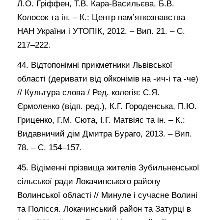
Л.О. Гріффен, Т.В. Кара-Васильєва, Б.В.
Колосок та ін. – К.: Центр пам’яткознавства
НАН України і УТОПІК, 2012. – Вип. 21. – С.
217–222.
44. Відтопонімні прикметники Львівської
області (деривати від ойконімів на -ич-і та -че)
// Культура слова / Ред. колегія: С.Я.
Єрмоленко (відп. ред.), К.Г. Городенська, П.Ю.
Гриценко, Г.М. Сюта, І.Г. Матвіяс та ін. – К.:
Видавничий дім Дмитра Бураго, 2013. – Вип.
78. – С. 154–157.
45. Відіменні прізвища жителів Зубильненської
сільської ради Локачинського району
Волинської області // Минуле і сучасне Волині
та Полісся. Локачинський район та Затурці в