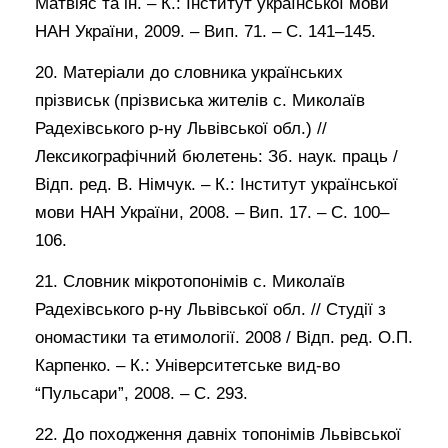
Матвіяс та ін. – К.: Інститут української мови
НАН України, 2009. – Вип. 71. – С. 141–145.
20. Матеріали до словника українських
прізвиськ (прізвиська жителів с. Миколаїв
Радехівського р-ну Львівської обл.) //
Лексикографічний бюлетень: Зб. наук. праць /
Відп. ред. В. Німчук. – К.: Інститут української
мови НАН України, 2008. – Вип. 17. – С. 100–
106.
21. Словник мікротопонімів с. Миколаїв
Радехівського р-ну Львівської обл. // Студії з
ономастики та етимології. 2008 / Відп. ред. О.П.
Карпенко. – К.: Університетське вид-во
“Пульсари”, 2008. – С. 293.
22. До походження давніх топонімів Львівської