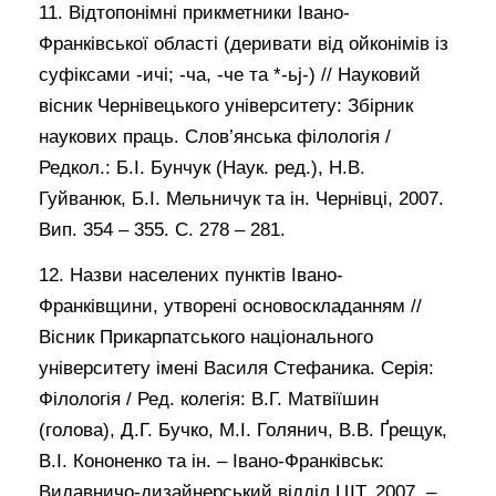
11. Відтопонімні прикметники Івано-
Франківської області (деривати від ойконімів із
суфіксами -ичі; -ча, -че та *-ьj-) // Науковий
вісник Чернівецького університету: Збірник
наукових праць. Слов’янська філологія /
Редкол.: Б.І. Бунчук (Наук. ред.), Н.В.
Гуйванюк, Б.І. Мельничук та ін. Чернівці, 2007.
Вип. 354 – 355. С. 278 – 281.
12. Назви населених пунктів Івано-
Франківщини, утворені основоскладанням //
Вісник Прикарпатського національного
університету імені Василя Стефаника. Серія:
Філологія / Ред. колегія: В.Г. Матвіїшин
(голова), Д.Г. Бучко, М.І. Голянич, В.В. Ґрещук,
В.І. Кононенко та ін. – Івано-Франківськ:
Видавничо-дизайнерський відділ ЦІТ, 2007. –