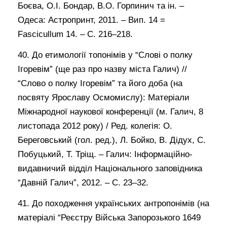
Боєва, О.І. Бондар, В.О. Горпинич та ін. –
Одеса: Астропринт, 2011. – Вип. 14 =
Fascicullum 14. – С. 216–218.
40. До етимології топонімів у “Слові о полку
Ігоревім” (ще раз про назву міста Галич) //
“Слово о полку Ігоревім” та його доба (на
посвяту Ярославу Осмомислу): Матеріали
Міжнародної наукової конференції (м. Галич, 8
листопада 2012 року) / Ред. колегія: О.
Береговський (гол. ред.), Л. Бойко, В. Дідух, С.
Побуцький, Т. Тріщ. – Галич: Інформаційно-
видавничий відділ Національного заповідника
“Давній Галич”, 2012. – С. 23–32.
41. До походження українських антропонімів (на
матеріалі “Реєстру Війська Запорозького 1649