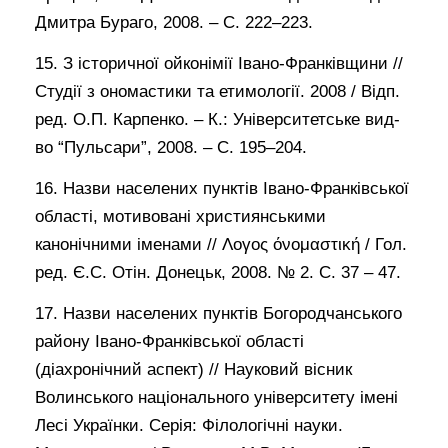
Дмитра Бураго, 2008. – С. 222–223.
15. З історичної ойконімії Івано-Франківщини //
Студії з ономастики та етимології. 2008 / Відп.
ред. О.П. Карпенко. – К.: Університетське вид-
во “Пульсари”, 2008. – С. 195–204.
16. Назви населених пунктів Івано-Франківської
області, мотивовані християнськими
канонічними іменами // Λоγоς όνоμαστική / Гол.
ред. Є.С. Отін. Донецьк, 2008. № 2. С. 37 – 47.
17. Назви населених пунктів Богородчанського
району Івано-Франківської області
(діахронічний аспект) // Науковий вісник
Волинського національного університету імені
Лесі Українки. Серія: Філологічні науки.