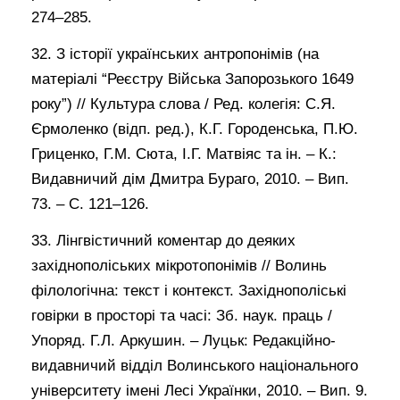
274–285.
32. З історії українських антропонімів (на
матеріалі “Реєстру Війська Запорозького 1649
року”) // Культура слова / Ред. колегія: С.Я.
Єрмоленко (відп. ред.), К.Г. Городенська, П.Ю.
Гриценко, Г.М. Сюта, І.Г. Матвіяс та ін. – К.:
Видавничий дім Дмитра Бураго, 2010. – Вип.
73. – С. 121–126.
33. Лінгвістичний коментар до деяких
західнополіських мікротопонімів // Волинь
філологічна: текст і контекст. Західнополіські
говірки в просторі та часі: Зб. наук. праць /
Упоряд. Г.Л. Аркушин. – Луцьк: Редакційно-
видавничий відділ Волинського національного
університету імені Лесі Українки, 2010. – Вип. 9.