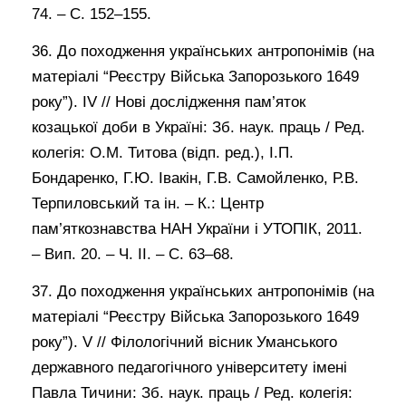
74. – С. 152–155.
36. До походження українських антропонімів (на
матеріалі “Реєстру Війська Запорозького 1649
року”). ІV // Нові дослідження пам’яток
козацької доби в Україні: Зб. наук. праць / Ред.
колегія: О.М. Титова (відп. ред.), І.П.
Бондаренко, Г.Ю. Івакін, Г.В. Самойленко, Р.В.
Терпиловський та ін. – К.: Центр
пам’яткознавства НАН України і УТОПІК, 2011.
– Вип. 20. – Ч. ІІ. – С. 63–68.
37. До походження українських антропонімів (на
матеріалі “Реєстру Війська Запорозького 1649
року”). V // Філологічний вісник Уманського
державного педагогічного університету імені
Павла Тичини: Зб. наук. праць / Ред. колегія: