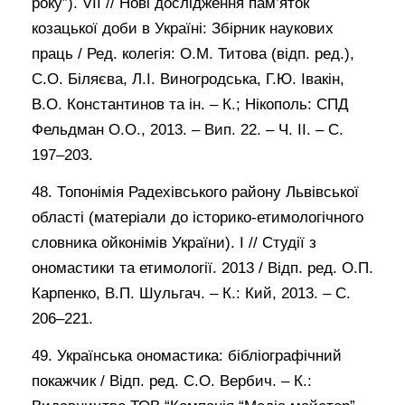
року”). VІІ // Нові дослідження пам’яток
козацької доби в Україні: Збірник наукових
праць / Ред. колегія: О.М. Титова (відп. ред.),
С.О. Біляєва, Л.І. Виногродська, Г.Ю. Івакін,
В.О. Константинов та ін. – К.; Нікополь: СПД
Фельдман О.О., 2013. – Вип. 22. – Ч. ІІ. – С.
197–203.
48. Топонімія Радехівського району Львівської
області (матеріали до історико-етимологічного
словника ойконімів України). І // Студії з
ономастики та етимології. 2013 / Відп. ред. О.П.
Карпенко, В.П. Шульгач. – К.: Кий, 2013. – С.
206–221.
49. Українська ономастика: бібліографічний
покажчик / Відп. ред. С.О. Вербич. – К.: