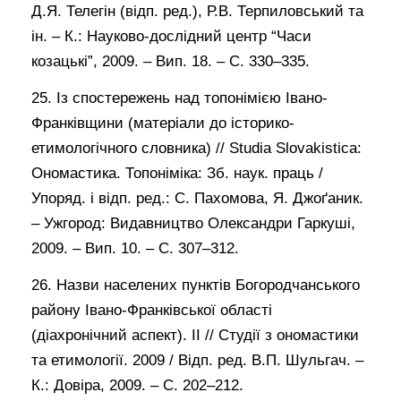
Д.Я. Телегін (відп. ред.), Р.В. Терпиловський та
ін. – К.: Науково-дослідний центр “Часи
козацькі”, 2009. – Вип. 18. – С. 330–335.
25. Із спостережень над топонімією Івано-
Франківщини (матеріали до історико-
етимологічного словника) // Studia Slovakistica:
Ономастика. Топоніміка: Зб. наук. праць /
Упоряд. і відп. ред.: С. Пахомова, Я. Джоґаник.
– Ужгород: Видавництво Олександри Гаркуші,
2009. – Вип. 10. – С. 307–312.
26. Назви населених пунктів Богородчанського
району Івано-Франківської області
(діахронічний аспект). ІІ // Студії з ономастики
та етимології. 2009 / Відп. ред. В.П. Шульгач. –
К.: Довіра, 2009. – С. 202–212.