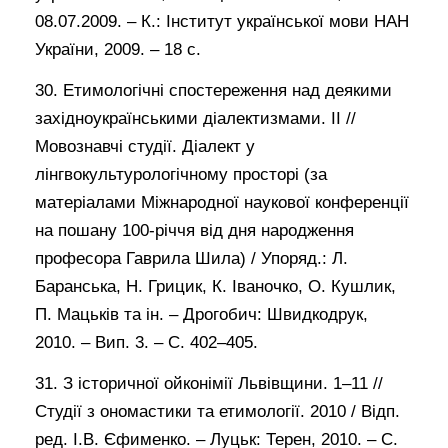
08.07.2009. – К.: Інститут української мови НАН
України, 2009. – 18 с.
30. Етимологічні спостереження над деякими
західноукраїнськими діалектизмами. ІІ //
Мовознавчі студії. Діалект у
лінгвокультурологічному просторі (за
матеріалами Міжнародної наукової конференції
на пошану 100-річчя від дня народження
професора Гаврила Шила) / Упоряд.: Л.
Баранська, Н. Грицик, К. Іваночко, О. Кушлик,
П. Мацьків та ін. – Дрогобич: Швидкодрук,
2010. – Вип. 3. – С. 402–405.
31. З історичної ойконімії Львівщини. 1–11 //
Студії з ономастики та етимології. 2010 / Відп.
ред. І.В. Єфименко. – Луцьк: Терен, 2010. – С.