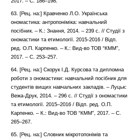
2017. – С. 186–198.
63. [Рец. на:] Кравченко Л.О. Українська
ономастика: антропоніміка: навчальний
посібник. – К.: Знання, 2014. – 239 с. // Студії з
ономастики та етимології. 2015-2016 / Відп.
ред. О.П. Карпенко. – К.: Вид-во ТОВ “КММ”,
2017. – С. 253–257.
64. [Рец. на:] Скорук І.Д. Курсова та дипломна
роботи з ономастики: навчальний посібник для
студентів вищих навчальних закладів. – Луцьк:
Вежа-Друк, 2014. – 296 с. // Студії з ономастики
та етимології. 2015–2016 / Відп. ред. О.П.
Карпенко. – К.: Вид-во ТОВ “КММ”, 2017. – С.
265–267.
65. [Рец. на:] Словник мікротопонімів та