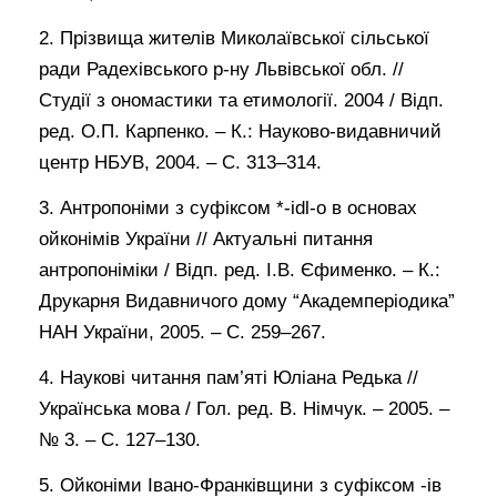
2. Прізвища жителів Миколаївської сільської
ради Радехівського р-ну Львівської обл. //
Студії з ономастики та етимології. 2004 / Відп.
ред. О.П. Карпенко. – К.: Науково-видавничий
центр НБУВ, 2004. – С. 313–314.
3. Антропоніми з суфіксом *-idl-o в основах
ойконімів України // Актуальні питання
антропоніміки / Відп. ред. І.В. Єфименко. – К.:
Друкарня Видавничого дому “Академперіодика”
НАН України, 2005. – С. 259–267.
4. Наукові читання пам’яті Юліана Редька //
Українська мова / Гол. ред. В. Німчук. – 2005. –
№ 3. – С. 127–130.
5. Ойконіми Івано-Франківщини з суфіксом -ів