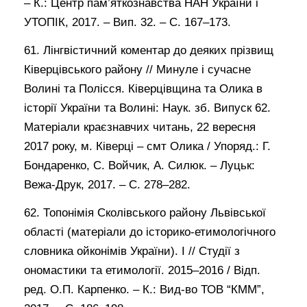
– К.: Центр пам’яткознавства НАН України і
УТОПІК, 2017. – Вип. 32. – С. 167–173.
61. Лінгвістичний коментар до деяких прізвищ
Ківерцівського району // Минуле і сучасне
Волині та Полісся. Ківерцівщина та Олика в
історії України та Волині: Наук. зб. Випуск 62.
Матеріали краєзнавчих читань, 22 вересня
2017 року, м. Ківерці – смт Олика / Упоряд.: Г.
Бондаренко, С. Войчик, А. Силюк. – Луцьк:
Вежа-Друк, 2017. – С. 278–282.
62. Топонімія Сколівського району Львівської
області (матеріали до історико-етимологічного
словника ойконімів України). І // Студії з
ономастики та етимології. 2015–2016 / Відп.
ред. О.П. Карпенко. – К.: Вид-во ТОВ “КММ”,