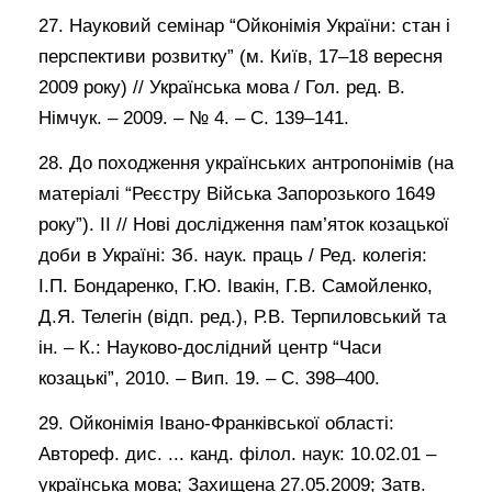
27. Науковий семінар “Ойконімія України: стан і
перспективи розвитку” (м. Київ, 17–18 вересня
2009 року) // Українська мова / Гол. ред. В.
Німчук. – 2009. – № 4. – С. 139–141.
28. До походження українських антропонімів (на
матеріалі “Реєстру Війська Запорозького 1649
року”). ІІ // Нові дослідження пам’яток козацької
доби в Україні: Зб. наук. праць / Ред. колегія:
І.П. Бондаренко, Г.Ю. Івакін, Г.В. Самойленко,
Д.Я. Телегін (відп. ред.), Р.В. Терпиловський та
ін. – К.: Науково-дослідний центр “Часи
козацькі”, 2010. – Вип. 19. – С. 398–400.
29. Ойконімія Івано-Франківської області:
Автореф. дис. ... канд. філол. наук: 10.02.01 –
українська мова; Захищена 27.05.2009; Затв.