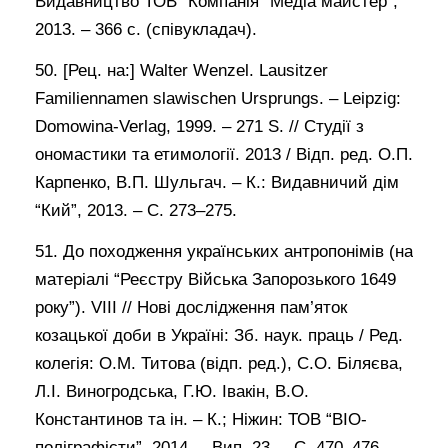
Видавництво ТОВ “Компанія “Медіа майстер”,
2013. – 366 с. (співукладач).
50. [Рец. на:] Walter Wenzel. Lausitzer
Familiennamen slawischen Ursprungs. – Leipzig:
Domowina-Verlag, 1999. – 271 S. // Студії з
ономастики та етимології. 2013 / Відп. ред. О.П.
Карпенко, В.П. Шульгач. – К.: Видавничий дім
“Кий”, 2013. – С. 273–275.
51. До походження українських антропонімів (на
матеріалі “Реєстру Війська Запорозького 1649
року”). VІІІ // Нові дослідження пам’яток
козацької доби в Україні: Зб. наук. праць / Ред.
колегія: О.М. Титова (відп. ред.), С.О. Біляєва,
Л.І. Виногродська, Г.Ю. Івакін, В.О.
Константинов та ін. – К.; Ніжин: ТОВ “ВІО-
поліграфісти”, 2014. – Вип. 23. – С. 470–476.