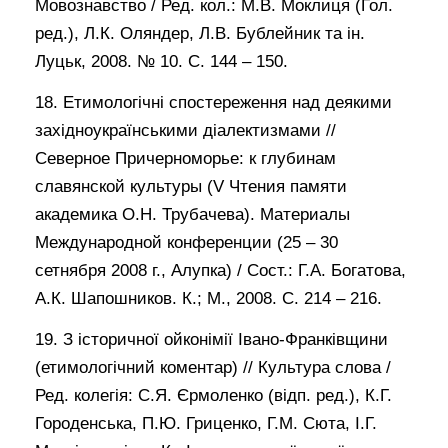
Мовознавство / Ред. кол.: М.В. Моклиця (Гол.
ред.), Л.К. Оляндер, Л.В. Бублейник та ін.
Луцьк, 2008. № 10. С. 144 – 150.
18. Етимологічні спостереження над деякими
західноукраїнськими діалектизмами //
Северное Причерноморье: к глубинам
славянской культуры (V Чтения памяти
академика О.Н. Трубачева). Материалы
Международной конференции (25 – 30
сетнября 2008 г., Алупка) / Сост.: Г.А. Богатова,
А.К. Шапошников. К.; М., 2008. С. 214 – 216.
19. З історичної ойконімії Івано-Франківщини
(етимологічний коментар) // Культура слова /
Ред. колегія: С.Я. Єрмоленко (відп. ред.), К.Г.
Городенська, П.Ю. Гриценко, Г.М. Сюта, І.Г.