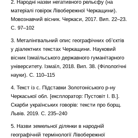
2. Народні назви негативного рельєфу (на
матеріалі говірок Лівобережної Черкащини).
Мовознавчий вісник. Черкаси, 2017. Вип. 22–23.
С. 97–102
3. Металінгвальний опис географічних об’єктів
у діалектних текстах Черкащини. Науковий
вісник Ізмаїльського державного гуманітарного
університету. Ізмаїл, 2018. Вип. 38. (Філологічні
науки). С. 110–115
4. Текст із с. Підставки Золотоніського р-ну
Черкаської обл. [експлоратор: Пустовіт І. В.].
Скарби українських говорів: тексти про борщ.
Львів. 2019. С. 235–240
5. Назви земельної ділянки в народній
географічній термінології Лівобережної