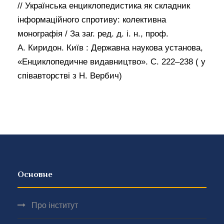
// Українська енциклопедистика як складник
інформаційного спротиву: колективна
монографія / За заг. ред. д. і. н., проф.
А. Киридон. Київ : Державна наукова установа,
«Енциклопедичне видавництво». С. 222–238 ( у
співавторстві з Н. Вербич)
Основне
Про інститут