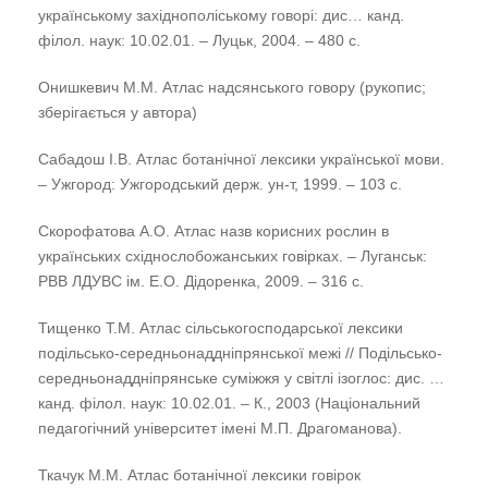
українському західнополіському говорі: дис… канд.
філол. наук: 10.02.01. – Луцьк, 2004. – 480 с.
Онишкевич М.М. Атлас надсянського говору (рукопис;
зберігається у автора)
Сабадош І.В. Атлас ботанічної лексики української мови.
– Ужгород: Ужгородський держ. ун-т, 1999. – 103 с.
Скорофатова А.О. Атлас назв корисних рослин в
українських східнослобожанських говірках. – Луганськ:
РВВ ЛДУВС ім. Е.О. Дідоренка, 2009. – 316 с.
Тищенко Т.М. Атлас сільськогосподарської лексики
подільсько-середньонаддніпрянської межі // Подільсько-
середньонаддніпрянське суміжжя у світлі ізоглос: дис. …
канд. філол. наук: 10.02.01. – К., 2003 (Національний
педагогічний університет імені М.П. Драгоманова).
Ткачук М.М. Атлас ботанічної лексики говірок