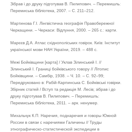
Зібрав і до друку підготував В. Пилипович. – Перемишль:
Перемиська бібліотека, 2007. – С. 211–212.
Мартинова Г.І. Лінгвістична географія Правобережної
Черкащини. – Черкаси: Відлуння, 2000. – 265 с.: карти.
Марєєв Д.А. Атлас східнополіських говірок. Київ: Інститут
української мови НАН України, 2019. – 488 с.
Межі Бойківщини [карта] / Уклав Зілинський І. //
Зілинський І. Границі бойківського говору // Літопис
Бойківщини. – Самбір, 1938. – Ч. 10. – С. 92–99;
Передруковано в: Рабій-Карпинська С. Бойківські говірки.
Збірник статей / Вступ та редакція М. Лесів; зібрав і до
друку підготував В. Пилипович. – Перемишль:
Перемиська бібліотека, 2011. – арк. ненумер.
Михальчук К.П. Наречия, поднаречия и говоры Южной
России в связи c наречиями Галичины // Труды
этнографическо-статистической экспедиции в