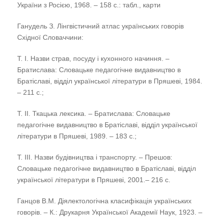
України з Росією, 1968. – 158 с.: табл., карти
Ганудель З. Лінгвістичний атлас українських говорів
Східної Словаччини:
Т. І. Назви страв, посуду і кухонного начиння. –
Братислава: Словацьке педагогічне видавництво в
Братіславі, відділ української літератури в Пряшеві, 1984.
– 211 с.;
Т. ІІ. Ткацька лексика. – Братислава: Словацьке
педагогічне видавництво в Братіславі, відділ української
літератури в Пряшеві, 1989. – 183 с.;
Т. III. Назви будівництва і транспорту. – Прешов:
Словацьке педагогічне видавництво в Братіславі, відділ
української літератури в Пряшеві, 2001.– 216 с.
Ганцов В.М. Діялектологічна класифікація українських
говорів. – К.: Друкарня Української Академії Наук, 1923. –