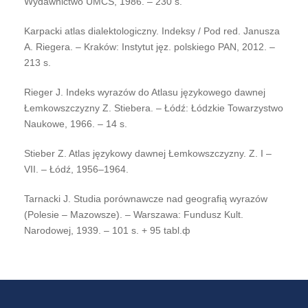
Wydawnictwo UMCS, 1986. – 230 s.
Karpacki atlas dialektologiczny. Indeksy / Рod red. Janusza
A. Riegera. – Kraków: Instytut jęz. polskiego PAN, 2012. –
213 s.
Rieger J. Indeks wyrazów do Atlasu językowego dawnej
Łemkowszczyzny Z. Stiebera. – Łódź: Łódzkie Towarzystwo
Naukowe, 1966. – 14 s.
Stiеber Z. Atlas językowy dawnej Łemkowszczyzny. Z. I –
VII. – Łódź, 1956–1964.
Tarnacki J. Studia porównawcze nad geografią wyrazów
(Polesie – Mazowsze). – Warszawa: Fundusz Kult.
Narodowej, 1939. – 101 s. + 95 tabl.ф