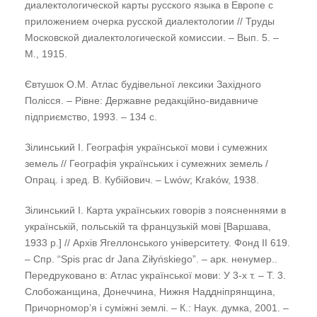
диалектологической карты русского языка в Европе с
приложением очерка русской диалектологии // Труды
Московской диалектологической комиссии. – Вып. 5. –
М., 1915.
Євтушок О.М. Атлас будівельної лексики Західного
Полісся. – Рівне: Державне редакційно-видавниче
підприємство, 1993. – 134 с.
Зілинський І. Географія української мови і сумежних
земель // Географія українських і сумежних земель /
Опрац. і зред. В. Кубійович. – Lwów; Kraków, 1938.
Зілинський І. Карта українських говорів з поясненнями в
українській, польській та французькій мові [Варшава,
1933 р.] // Архів Ягеллонського університету. Фонд ІІ 619.
– Спр. “Spis prac dr Jana Ziłyńskiego”. – арк. ненумер..
Передруковано в: Атлас української мови: У 3-х т. – Т. 3.
Слобожанщина, Донеччина, Нижня Наддніпрянщина,
Причорномор’я і суміжні землі. – К.: Наук. думка, 2001. –