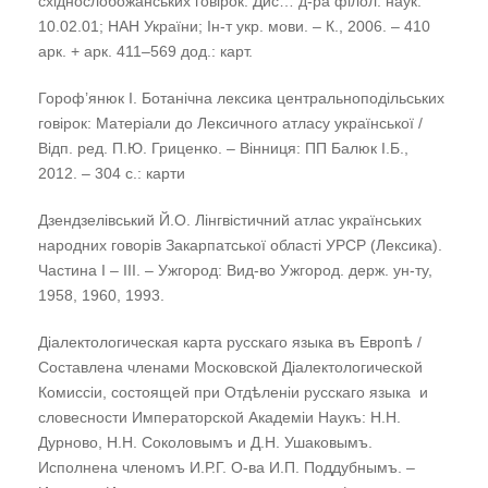
східнослобожанських говірок: Дис… д-ра філол. наук:
10.02.01; НАН України; Ін-т укр. мови. – К., 2006. – 410
арк. + арк. 411–569 дод.: карт.
Гороф’янюк І. Ботанічна лексика центральноподільських
говірок: Матеріали до Лексичного атласу української /
Відп. ред. П.Ю. Гриценко. – Вінниця: ПП Балюк І.Б.,
2012. – 304 с.: карти
Дзендзелiвський Й.О. Лiнгвiстичний атлас украïнських
народних говорiв Закарпатськоï областi УРСР (Лексика).
Частина І – ІІІ. – Ужгород: Вид-во Ужгород. держ. ун-ту,
1958, 1960, 1993.
Діалектологическая карта русскаго языка въ Европѣ /
Составлена членами Московской Діалектологической
Комиссіи, состоящей при Отдѣленіи русскаго языка и
словесности Императорской Академіи Наукъ: Н.Н.
Дурново, Н.Н. Соколовымъ и Д.Н. Ушаковымъ.
Исполнена членомъ И.Р.Г. О-ва И.П. Поддубнымъ. –