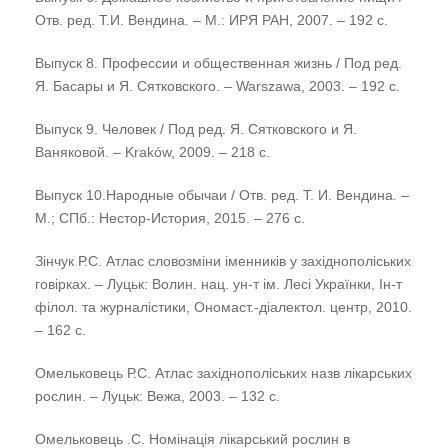
Отв. ред. Т.И. Вендина. – М.: ИРЯ РАН, 2007. – 192 с.
Выпуск 8. Профессии и общественная жизнь / Под ред.
Я. Басары и Я. Сятковского. – Warszawa, 2003. – 192 с.
Выпуск 9. Человек / Под ред. Я. Сятковского и Я.
Ваняковой. – Kraków, 2009. – 218 с.
Выпуск 10.Народные обычаи / Отв. ред. Т. И. Вендина. –
М.; СПб.: Нестор-История, 2015. – 276 с.
Зінчук Р.С. Атлас словозміни іменників у західнополіських
говірках. – Луцьк: Волин. нац. ун-т ім. Лесі Українки, Ін-т
філол. та журналістики, Ономаст.-діалектол. центр, 2010.
– 162 с.
Омельковець Р.С. Атлас західнополіських назв лікарських
рослин. – Луцьк: Вежа, 2003. – 132 с.
Омельковець .С. Номінація лікарський рослин в