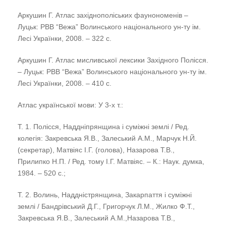
Аркушин Г. Атлас західнополіських фаунономенів –
Луцьк: РВВ “Вежа” Волинського національного ун-ту ім.
Лесі Українки, 2008. – 322 с.
Аркушин Г. Атлас мисливської лексики Західного Полісся.
– Луцьк: РВВ “Вежа” Волинського національного ун-ту ім.
Лесі Українки, 2008. – 410 с.
Атлас української мови: У 3-х т.:
Т. 1. Полісся, Наддніпрянщина і суміжні землі / Ред.
колегія: Закревська Я.В., Залеський А.М., Марчук Н.Й.
(секретар), Матвіяс І.Г. (голова), Назарова Т.В.,
Прилипко Н.П. / Ред. тому І.Г. Матвіяс. – К.: Наук. думка,
1984. – 520 с.;
Т. 2. Волинь, Наддністрянщина, Закарпаття і суміжні
землі / Бандрівський Д.Г., Григорчук Л.М., Жилко Ф.Т.,
Закревська Я.В., Залеський А.М.,Назарова Т.В.,