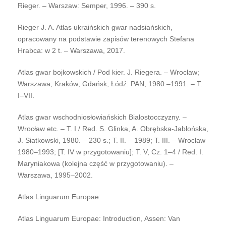
Rieger. – Warszaw: Semper, 1996. – 390 s.
Rieger J. A. Atlas ukraińskich gwar nadsiańskich,
opracowany na podstawie zapisów terenowych Stefana
Hrabca: w 2 t. – Warszawa, 2017.
Atlas gwar bojkowskich / Pod kier. J. Riegera. – Wrocław;
Warszawa; Kraków; Gdańsk; Łódź: PAN, 1980 –1991. – T.
I–VII.
Atlas gwar wschodniosłowiańskich Białostocczyzny. –
Wrocław etc. – T. I / Red. S. Glinka, A. Obrębska-Jabłońska,
J. Siatkowski, 1980. – 230 s.; T. II. – 1989; T. III. – Wrocław
1980–1993; [Т. IV w przygotowaniu]; Т. V, Cz. 1–4 / Red. I.
Maryniakowa (kolejna część w przygotowaniu). –
Warszawa, 1995–2002.
Atlas Linguarum Europae:
Atlas Linguarum Europae: Introduction, Assen: Van