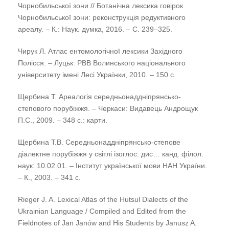
Чорнобильської зони // Ботанічна лексика говірок
Чорнобильської зони: реконструкція редуктивного
ареалу. – К.: Наук. думка, 2016. – С. 239–325.
Чирук Л. Атлас ентомологічної лексики Західного
Полісся. – Луцьк: РВВ Волинського національного
університету імені Лесі Українки, 2010. – 150 с.
Щербина Т. Ареалогія середньонаддніпрянсько-
степового порубіжжя. – Черкаси: Видавець Андрощук
П.С., 2009. – 348 с.: карти.
Щербина Т.В. Середньонаддніпрянсько-степове
діалектне порубіжжя у світлі ізоглос: дис… канд. філол.
наук: 10.02.01. – Інститут української мови НАН України.
– К., 2003. – 341 с.
Rieger J. A. Lexical Atlas of the Hutsul Dialects of the
Ukrainian Language / Compiled and Edited from the
Fieldnotes of Jan Janów and His Students by Janusz A.