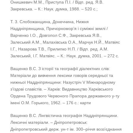
Онишкевич М.М., Приступа П.І. / Відп. ред. Я.В.
Закревська. – К.: Наук. думка, 1988. – 520 с.;
Т. 3. Слобожанщина, Донеччина, Нижня
Наддніпрянщина, Причорномор’я і суміжні землі /
Варченко І.О., Довгопол С.Ф., Закревська Я.В.,
Залеський А.М., Малахівська О.А., Марчук Н.Й., Матвіяс
І.Г., Назарова Т.В., Прилипко Н.П. / Відп. ред. А.М.
Залеський, І.Г. Матвіяс. – К.: Наук. думка, 2001. – 272 с.
Ващенко В.С. З історії та географії діалектних слів:
Матеріали до вивчення лексики говорів середньої та
нижньої Наддніпрянщини: Назустріч V Міжнародному
зʼїздові славістів. – Харків: Видавництво Харківського
Ордена Трудового Червоного Прапора державного у-ту
імені О.М. Горького, 1962. – 176 с.: карти
Ващенко В.С. Лінгвістична географія Наддніпрянщини.
Лексичні матеріали. – Дніпропетровськ:
Дніпропетровський держ. ун-т ім. 300–річчя возз’єднання