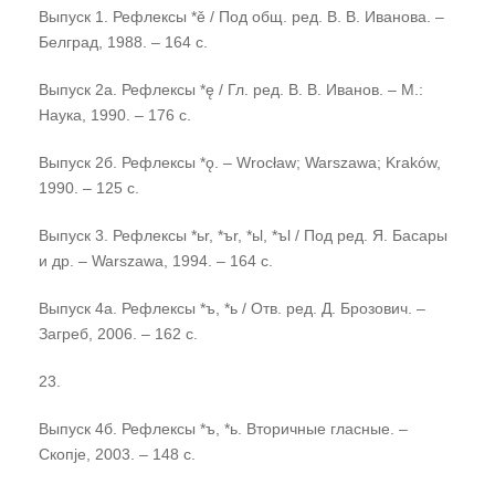
Выпуск 1. Рефлексы *ě / Под общ. ред. В. В. Иванова. –
Белград, 1988. – 164 с.
Выпуск 2а. Рефлексы *ę / Гл. ред. В. В. Иванов. – М.:
Наука, 1990. – 176 с.
Выпуск 2б. Рефлексы *ǫ. – Wrocław; Warszawa; Kraków,
1990. – 125 с.
Выпуск 3. Рефлексы *ьr, *ъr, *ьl, *ъl / Под ред. Я. Басары
и др. – Warszawa, 1994. – 164 с.
Выпуск 4а. Рефлексы *ъ, *ь / Отв. ред. Д. Брозович. –
Загреб, 2006. – 162 с.
23.
Выпуск 4б. Рефлексы *ъ, *ь. Вторичные гласные. –
Скопjе, 2003. – 148 с.