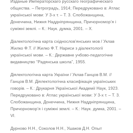
Изданые Императорскаго русскаго географическаго
общества. – Петроградъ, 1914; Передруковано в: Атлас
української мови: У 3-х т. – Т. 3. Слобожанщина,
Донеччина, Нижня Наддніпрянщина, Причорномор’я і
суміжні землі. – К.: Наук. думка, 2001. – Х.
Діалектологічна карта східнослов’янських мов / Уклав
Жилко Ф.Т. // Жилко Ф.Т. Нариси з діалектології
української мови. – К.: Державне учбово-педагогічне
видавництво “Радянська школа”, 1955.
Діялектологічна карта України / Уклав Ганцов В.М. //
Ганцов В.М. Діялектологічна класифікація українських
говорів. – К.: Друкарня Української Академії Наук, 1923.
Передруковано в: Атлас української мови: У 3-х т. – Т. 3.
Слобожанщина, Донеччина, Нижня Наддніпрянщина,
Причорномор’я і суміжні землі. – К.: Наук. думка, 2001. –
VІ.
Дурново Н.Н., Соколов Н.Н., Ушаков Д.Н. Опыт