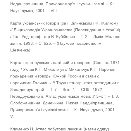
Наддніпрянщина, Причорномор’я і суміжні землі. – К.:
Наук. думка, 2001. – VIII.
Карта українських говорів (за І. Зілинським і Ф. Жилком)
// Енциклопедія Українознавства (Перевидання в Україні)
/ Гол. Ред. проф. д-р В. Кубійович. – Т. 2. – Львів: Молоде
життя, 1993. – С. 525. – (Наукове товариство ім.
Шевченка).
Карта южно-русскихъ нарѣчий и говоровъ [Сост. въ 1871
году] / Уклав К.П. Михальчук // Михальчук К.П. Наречия,
поднаречия и говоры Южной России в связи c
наречиями Галичины // Труды этногр.-стат. экспедиции в
Западнорус. край. – Т. 7. – Вып. 1. – СПб., 1872.
Передруковано в: Атлас української мови: У 3–х т. – Т. 3.
Слобожанщина, Донеччина, Нижня Наддніпрянщина,
Причорномор’я і суміжні землі. – К.: Наук. думка, 2001. –
V.
Клименко Н. Атлас побутової лексики (назви одягу)