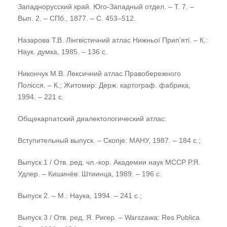
Западнорусский край. Юго-Западный отдел. – Т. 7. –
Вып. 2. – СПб., 1877. – С. 453–512.
Назарова Т.В. Лiнгвiстичний атлас Нижньоï Прип’ятi. – К.:
Наук. думка, 1985. – 136 с.
Никончук М.В. Лексичний атлас Правобережного
Полісся. – К.; Житомир: Держ. картограф. фабрика,
1994. – 221 с.
Общекарпатский диалектологический атлас:
Вступительный выпуск. – Скопjе: МАНУ, 1987. – 184 с.;
Выпуск 1 / Отв. ред. чл.-кор. Академии наук МССР Р.Я.
Удлер. – Кишинёв: Штиинца, 1989. – 196 с.
Выпуск 2. – М.: Наука, 1994. – 241 с.;
Выпуск 3 / Отв. ред. Я. Ригер. – Warszawa: Res Publica