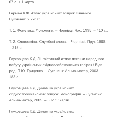
67 с. + 1 карта.
Герман К.Ф. Атлас українських говірок Північної
Буковини: У 2-х т.:
Т. 1: Фонетика. Фонологія. – Чернівці: Час, 1995. – 410 с.;
Т. 2. Словозміна. Службові слова. – Чернівці: Прут, 1998.
– 215 с.
Глуховцева К.Д. Лінгвістичний атлас лексики народного
побуту українських східнослобожанських говірок / Відп.
ред. П.Ю. Гриценко. – Луганськ: Альма-матер, 2003. –
183 с.
Глуховцева К.Д. Динаміка українських
східнослобожанських говірок: монографія. – Луганськ:
Альма-матер, 2005. – 592 с.: карти
Глуховцева К.Д. Динаміка українських