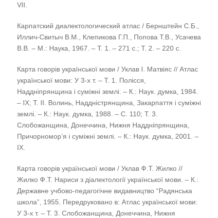
VІІ.
Карпатский диалектологический атлас / Бернштейн С.Б.,
Иллич-Свитыч В.М., Клепикова Г.П., Попова Т.В., Усачева
В.В. – М.: Наука, 1967. – Т. 1. – 271 с.; Т. 2. – 220 с.
Карта говорів української мови / Уклав І. Матвіяс // Атлас
української мови: У 3-х т. – Т. 1. Полісся,
Наддніпрянщина і суміжні землі. – К.: Наук. думка, 1984.
– ІХ; Т. ІІ. Волинь, Наддністрянщина, Закарпаття і суміжні
землі. – К.: Наук. думка, 1988. – С. 110; Т. 3.
Слобожанщина, Донеччина, Нижня Наддніпрянщина,
Причорномор’я і суміжні землі. – К.: Наук. думка, 2001. –
ІХ.
Карта говорів української мови / Уклав Ф.Т. Жилко //
Жилко Ф.Т. Нариси з діалектології української мови. – К.:
Державне учбово-педагогічне видавництво “Радянська
школа”, 1955. Передруковано в: Атлас української мови:
У 3-х т. – Т. 3. Слобожанщина, Донеччина, Нижня