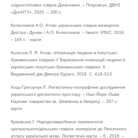
східностепових говірок Донеччини. – Покровськ: ДВНЗ
«ДонНТУ», 2020. – 200 с.
Колесников А.О. Атлас українських говірок межиріччя
Дністра і Дунаю / А.О. Колесников. – Ізмаїл: ІРБІС, 2016.
– 165 с. : карти
Колєснік Л. Я. Атлас «Номінація людини в покутсько-
буковинських говірках // Варіювання номінацій людини в
українських покутсько-буковинських говірках. К. :
Видавничий дім Дмитра Бураго, 2018. С. 418–513.
Коць-Григорчук Л. Лінгвістично-географічне дослідження
українського діялектного простору. – Нью-Йорк–Львів:
Наукове товариство ім. Шевченка в Америці. – 267 с.:
карти
Краєвська Г. Народновиробнича термінологія
центральноподільських говірок: матеріали до Лексичного
атласу української мови. Лінгвістичні карти. – К., 2018. –