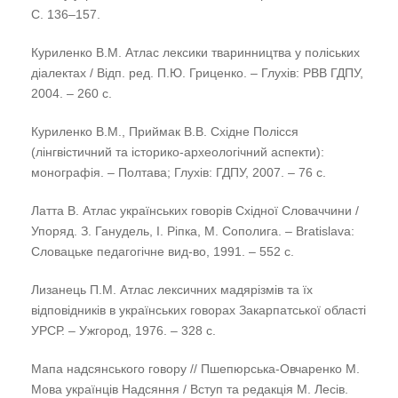
С. 136–157.
Куриленко В.М. Атлас лексики тваринництва у поліських
діалектах / Відп. ред. П.Ю. Гриценко. – Глухів: РВВ ГДПУ,
2004. – 260 с.
Куриленко В.М., Приймак В.В. Східне Полісся
(лінгвістичний та історико-археологічний аспекти):
монографія. – Полтава; Глухів: ГДПУ, 2007. – 76 с.
Латта В. Атлас украïнських говорів Схiдноï Словаччини /
Упоряд. З. Ганудель, І. Ріпка, М. Сополига. – Bratislava:
Словацьке педагогічне вид-во, 1991. – 552 с.
Лизанець П.М. Атлас лексичних мадярізмів та їх
відповідників в українських говорах Закарпатської області
УРСР. – Ужгород, 1976. – 328 с.
Мапа надсянського говору // Пшепюрська-Овчаренко М.
Мова українців Надсяння / Вступ та редакція М. Лесів.