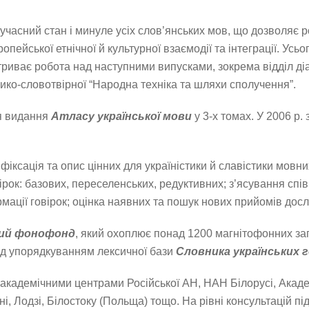
учасний стан і ми­нуле усіх слов’янських мов, що дозволяє
­пейської етнічної й культурної взаємодії та інтеграції. Усь
триває робота над наступними випусками, зокрема відділ діа
сико-словотвірної “Народна техніка та шляхи сполучення”.
ня видання
Атласу української мови
у 3-х томах. У 2006 р
ксація та опис цінних для україністики й славістики мовних
овірок: базових, переселенських, редуктивних; з’ясування спі
ації говірок; оцінка наявних та пошук нових прийомів досл
ний фонофонд
, який охоплює понад 1200 магнітофонних за
ад упорядкуванням лексичної бази
Словника українських 
и академічними центрами Російської АН, НАН Білорусі, Академ
ні, Лодзі, Білостоку (Польща) тощо. На рівні консультацій 