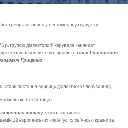
його реорганізовано у неструктурну групу, яку
76 р. групою діалектології керувала кандидат
ав доктор філологічних наук, професор
Іван Григорович
химович Гриценко
.
, історії постання одиниць діалектного членування);
 міжмовні контакти тощо)
вістичного атласу
,
який є частиною
мій 12 європейських країн (усі слов’янські країни та