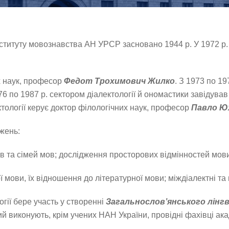
Інституту мовознавства АН УРСР засновано 1944 р. У 1972 р. 
х наук, професор
Федот Трохимович Жилко
. З 1973 по 19
976 по 1987 р. сектором діалектології й ономастики завідув
лектології керує доктор філологічних наук, професор
Павло Ю
джень:
ов та сімей мов; дослідження просторових відмінностей мови
ї мови, їх відношення до літературної мови; міждіалектні та
гії бере участь у створенні
Загальнослов’янського лінг
виконують, крім учених НАН України, провідні фахівці акаде