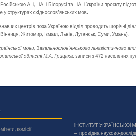
з Російською АН, НАН Білорусі та НАН України проєкту підг
е у структурах східнослов’янських мов.
ознавчих центрів поза Україною відділ проводить щорічні ді
 (Вінниця, Житомир, Ізмаїл, Львів, Луганськ, Суми, Умань).
раїнської мови
,
Загальнослов’янського лінгвістичного ат
рпатської області М.А. Грицака
, записи з 472 населених п
о
ІНСТИТУТ УКРАЇНСЬКОЇ 
мітети, комісії
– провідна науково-дослід