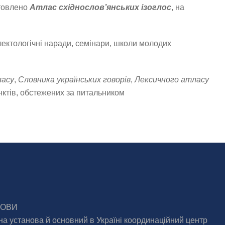
отовлено
Атлас східнослов’янських ізоглос
, на
алектологічні наради, семінари, школи молодих
ласу
,
Словника українських говорів
,
Лексичного атласу
унктів, обстежених за питальником
МОВИ
на установа й основний в Україні координаційний центр