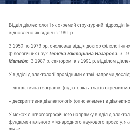
Відділ діалектології як окремий структурний підрозділ 
відновлено як відділ із 1991 р.
З 1950 по 1973 рр. очолював відділ доктор філологічни
філологічних наук
Тетяна Вікторівна Назарова
. З 1
Матвіяс
. З 1987 р. сектором, а з 1991 р. відділом діа
У відділі діалектології провідними є такі напрями дослі
– лінгвістична географія (підготовка атласів окремих м
– дескриптивна діалектологія (опис елементів діалектно
У межах лінгвогеографічного напрямку відділ діалектоло
фундаментального міжнародного наукового проєкту, який 
ФРН).