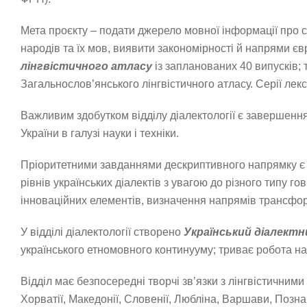
Мета проєкту – подати джерело мовної інформації про с
народів та їх мов, виявити закономірності й напрями євро
лінгвістичного атласу
із запланованих 40 випусків; 
Загальнослов’янського лінгвістичного атласу. Серії лек
Важливим здобутком відділу діалектології є завершен
України в галузі науки і техніки.
Пріоритетними завданнями дескриптивного напрямку є фі
рівнів українських діалектів з увагою до різного типу г
інноваційних елементів, визначення напрямів трансформ
У відділі діалектології створено
Український діалект
українського етномовного континууму; триває робота н
Відділ має безпосередні творчі зв’язки з лінгвістичним
Хорватії, Македонії, Словенії, Любліна, Варшави, Позна