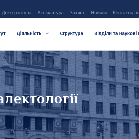
Докторантура
Аспірантура
Захист
Новини
Контактна і
тут
Діяльність
Структура
Відділи та наукові
алектології