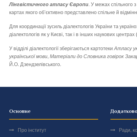
Лінгвістичного атласу Європи
. У межах спільного 
картах якого об’єктивно представлено спільне й відмінн
Для координації зусиль діалектологів України та україн
діалектологів як у Києві, так і в інших наукових центрах
У відділі діалектології зберігаються картотеки
Атласу ук
української мови
,
Матеріали до Словника говірок Зака
Й.О. Дзендзелівського.
Основне
Додатков
Про інститут
Ради, ко