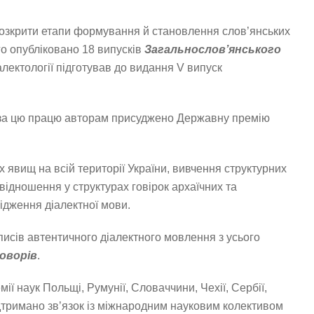
 розкрити етапи формування й станов­лення слов’янських
ого опубліковано 18 випусків
Загальнослов’янського
лектології підготував до видання V випуск
. за цю працю авторам присуджено Державну премію
 явищ на всій території України, вивчення структурних
ввідношення у структурах говірок архаїчних та
ідження діалектної мови.
писів автентичного діалектного мовлення з усього
говорів
.
ії наук Польщі, Румунії, Словаччини, Чехії, Сербії,
підтримано зв’язок із міжнародним науковим колективом