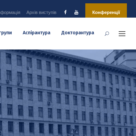
нформація
Архів виступів
Конференції
 групи
Аспірантура
Докторантура