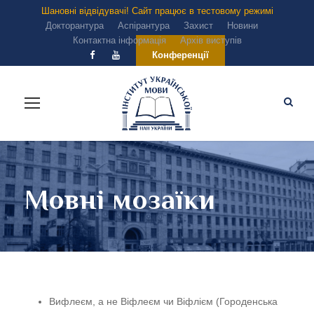
Шановні відвідувачі! Сайт працює в тестовому режимі
Докторантура
Аспірантура
Захист
Новини
Контактна інформація
Архів виступів
Конференції
Мовні мозаїки
Вифлеєм, а не Віфлеєм чи Віфлієм (Городенська