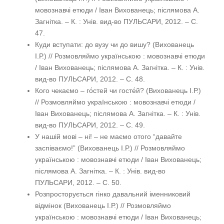
мовознавчі етюди / Іван Вихованець; післямова А.
Загнітка. – К. : Унів. вид-во ПУЛЬСАРИ, 2012. – С.
47.
Куди вступати: до вузу чи до вишу? (Вихованець
І.Р.) // Розмовляймо українською : мовознавчі етюди
/ Іван Вихованець; післямова А. Загнітка. – К. : Унів.
вид-во ПУЛЬСАРИ, 2012. – С. 48.
Кого чекаємо – го́стей чи госте́й? (Вихованець І.Р.)
// Розмовляймо українською : мовознавчі етюди /
Іван Вихованець; післямова А. Загнітка. – К. : Унів.
вид-во ПУЛЬСАРИ, 2012. – С. 49.
У нашій мові – ні! – не маємо отого “давайте
заспіваємо!” (Вихованець І.Р.) // Розмовляймо
українською : мовознавчі етюди / Іван Вихованець;
післямова А. Загнітка. – К. : Унів. вид-во
ПУЛЬСАРИ, 2012. – С. 50.
Розпросторується гінко давальний іменниковий
відмінок (Вихованець І.Р.) // Розмовляймо
українською : мовознавчі етюди / Іван Вихованець;