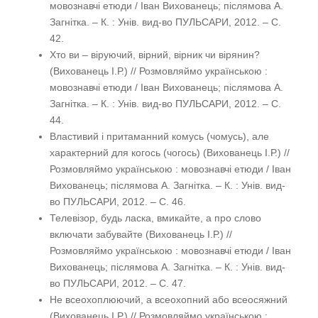
мовознавчі етюди / Іван Вихованець; післямова А.
Загнітка. – К. : Унів. вид-во ПУЛЬСАРИ, 2012. – С.
42.
Хто ви – віруючий, вірний, вірник чи вірянин?
(Вихованець І.Р.) // Розмовляймо українською :
мовознавчі етюди / Іван Вихованець; післямова А.
Загнітка. – К. : Унів. вид-во ПУЛЬСАРИ, 2012. – С.
44.
Властивий і притаманний комусь (чомусь), але
характерний для когось (чогось) (Вихованець І.Р.) //
Розмовляймо українською : мовознавчі етюди / Іван
Вихованець; післямова А. Загнітка. – К. : Унів. вид-
во ПУЛЬСАРИ, 2012. – С. 46.
Телевізор, будь ласка, вмикайте, а про слово
включати забувайте (Вихованець І.Р.) //
Розмовляймо українською : мовознавчі етюди / Іван
Вихованець; післямова А. Загнітка. – К. : Унів. вид-
во ПУЛЬСАРИ, 2012. – С. 47.
Не всеохоплюючий, а всеохопний або всеосяжний
(Вихованець І.Р.) // Розмовляймо українською :