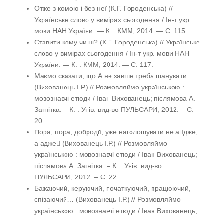
Отже з комою і без неї (К.Г. Городенська) //
Українське слово у вимірах сьогодення / Ін-т укр.
мови НАН України. — К. : КММ, 2014. — С. 115.
Ставити кому чи ні? (К.Г. Городенська) // Українське
слово у вимірах сьогодення / Ін-т укр. мови НАН
України. — К. : КММ, 2014. — С. 117.
Маємо сказати, що А не завше треба шанувати
(Вихованець І.Р.) // Розмовляймо українською :
мовознавчі етюди / Іван Вихованець; післямова А.
Загнітка. – К. : Унів. вид-во ПУЛЬСАРИ, 2012. – С.
20.
Пора, пора, добродії, уже наголошувати не адже,
а адже (Вихованець І.Р.) // Розмовляймо
українською : мовознавчі етюди / Іван Вихованець;
післямова А. Загнітка. – К. : Унів. вид-во
ПУЛЬСАРИ, 2012. – С. 22.
Бажаючий, керуючий, початкуючий, працюючий,
співаючий… (Вихованець І.Р.) // Розмовляймо
українською : мовознавчі етюди / Іван Вихованець;