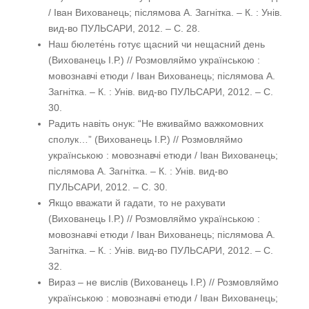
/ Іван Вихованець; післямова А. Загнітка. – К. : Унів.
вид-во ПУЛЬСАРИ, 2012. – С. 28.
Наш бюлете́нь готує щасний чи нещасний день
(Вихованець І.Р.) // Розмовляймо українською :
мовознавчі етюди / Іван Вихованець; післямова А.
Загнітка. – К. : Унів. вид-во ПУЛЬСАРИ, 2012. – С.
30.
Радить навіть онук: “Не вживаймо важкомовних
сполук…” (Вихованець І.Р.) // Розмовляймо
українською : мовознавчі етюди / Іван Вихованець;
післямова А. Загнітка. – К. : Унів. вид-во
ПУЛЬСАРИ, 2012. – С. 30.
Якщо вважати й гадати, то не рахувати
(Вихованець І.Р.) // Розмовляймо українською :
мовознавчі етюди / Іван Вихованець; післямова А.
Загнітка. – К. : Унів. вид-во ПУЛЬСАРИ, 2012. – С.
32.
Вираз – не вислів (Вихованець І.Р.) // Розмовляймо
українською : мовознавчі етюди / Іван Вихованець;