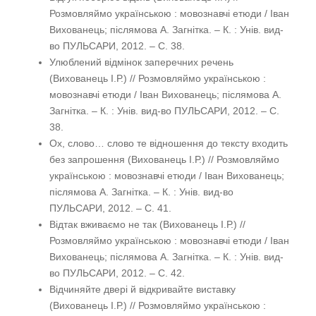
Розмовляймо українською : мовознавчі етюди / Іван
Вихованець; післямова А. Загнітка. – К. : Унів. вид-
во ПУЛЬСАРИ, 2012. – С. 38.
Улюблений відмінок заперечних речень
(Вихованець І.Р.) // Розмовляймо українською :
мовознавчі етюди / Іван Вихованець; післямова А.
Загнітка. – К. : Унів. вид-во ПУЛЬСАРИ, 2012. – С.
38.
Ох, слово… слово те відношення до тексту входить
без запрошення (Вихованець І.Р.) // Розмовляймо
українською : мовознавчі етюди / Іван Вихованець;
післямова А. Загнітка. – К. : Унів. вид-во
ПУЛЬСАРИ, 2012. – С. 41.
Відтак вживаємо не так (Вихованець І.Р.) //
Розмовляймо українською : мовознавчі етюди / Іван
Вихованець; післямова А. Загнітка. – К. : Унів. вид-
во ПУЛЬСАРИ, 2012. – С. 42.
Відчиняйте двері й відкривайте виставку
(Вихованець І.Р.) // Розмовляймо українською :