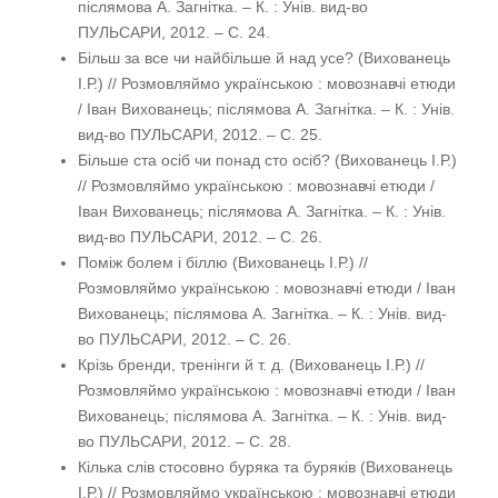
післямова А. Загнітка. – К. : Унів. вид-во
ПУЛЬСАРИ, 2012. – С. 24.
Більш за все чи найбільше й над усе? (Вихованець
І.Р.) // Розмовляймо українською : мовознавчі етюди
/ Іван Вихованець; післямова А. Загнітка. – К. : Унів.
вид-во ПУЛЬСАРИ, 2012. – С. 25.
Більше ста осіб чи понад сто осіб? (Вихованець І.Р.)
// Розмовляймо українською : мовознавчі етюди /
Іван Вихованець; післямова А. Загнітка. – К. : Унів.
вид-во ПУЛЬСАРИ, 2012. – С. 26.
Поміж болем і біллю (Вихованець І.Р.) //
Розмовляймо українською : мовознавчі етюди / Іван
Вихованець; післямова А. Загнітка. – К. : Унів. вид-
во ПУЛЬСАРИ, 2012. – С. 26.
Крізь бренди, тренінги й т. д. (Вихованець І.Р.) //
Розмовляймо українською : мовознавчі етюди / Іван
Вихованець; післямова А. Загнітка. – К. : Унів. вид-
во ПУЛЬСАРИ, 2012. – С. 28.
Кілька слів стосовно буряка та буряків (Вихованець
І.Р.) // Розмовляймо українською : мовознавчі етюди