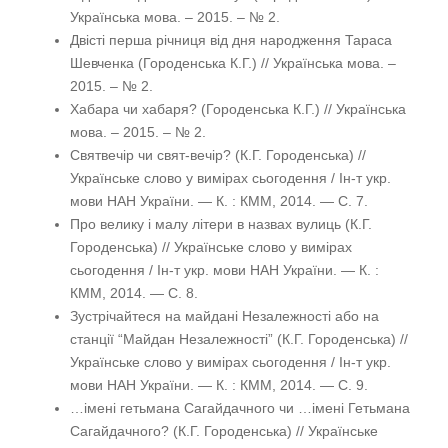
Українська мова. – 2015. – № 2.
Двісті перша річниця від дня народження Тараса
Шевченка (Городенська К.Г.) // Українська мова. –
2015. – № 2.
Хабара чи хабаря? (Городенська К.Г.) // Українська
мова. – 2015. – № 2.
Святвечір чи свят-вечір? (К.Г. Городенська) //
Українське слово у вимірах сьогодення / Ін-т укр.
мови НАН України. — К. : КММ, 2014. — С. 7.
Про велику і малу літери в назвах вулиць (К.Г.
Городенська) // Українське слово у вимірах
сьогодення / Ін-т укр. мови НАН України. — К. :
КММ, 2014. — С. 8.
Зустрічайтеся на майдані Незалежності або на
станції “Майдан Незалежності” (К.Г. Городенська) //
Українське слово у вимірах сьогодення / Ін-т укр.
мови НАН України. — К. : КММ, 2014. — С. 9.
…імені гетьмана Сагайдачного чи …імені Гетьмана
Сагайдачного? (К.Г. Городенська) // Українське