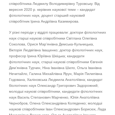
співробітника Людмилу Володимирівну Туровську. Від
вересня 2020 р. керівник наукової теми – кандидат
філологічних наук, доцент старший науковий
співробітник Ірина Андріївна Казимирова.
У різні періоди у відділі працювали: доктори філологічних
наук старші наукові співробітники Світлана Олегівна
Соколова, Орися Мар’янівна Демська-Кульчицька,
Вікторія Людвігівна Іващенко;
доктор філологічних наук,
професор Ірина Юріївна Шкіцька;
кандидати
філологічних наук, старші наукові співробітники Євгенія
Дем’янівна Турчин, Ніна Іванівна Шило, Ольга Іванівна
Нечитайло, Галина Михайлівна Ярун, Марія Пилипівна
Годована, Халіновська Людмила Анатоліївна; кандидат
біологічних наук Олександр Григорович Задорожний;
молодші наукові співробітники, кандидати філологічних
наук Василь Степанович Марченко, Юлія Анатоліївна
Чернобров,
Олена Олександрівна
Коляденко
; молодші
наукові співробітники Іван Олександрович Борисюк, Лада