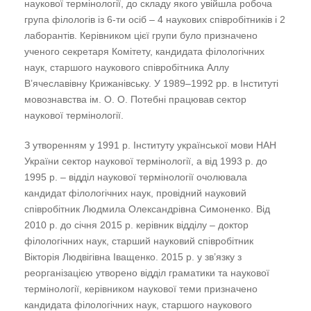
наукової термінології, до складу якого увійшла робоча
група філологів із 6-ти осіб – 4 наукових співробітників і 2
лаборантів. Керівником цієї групи було призначено
ученого секретаря Комітету, кандидата філологічних
наук, старшого наукового співробітника Аллу
В’ячеславівну Крижанівську. У 1989–1992 рр. в
Інституті
мовознавства ім. О. О. Потебні
працював сектор
наукової термінології.
З утворенням у 1991 р. Інституту української мови НАН
України сектор наукової термінології, а від 1993 р. до
1995 р. – відділ наукової термінології очолювала
кандидат філологічних наук, провідний науковий
співробітник Людмила Олександрівна Симоненко. Від
2010 р. до січня 2015 р. керівник відділу – доктор
філологічних наук, старший науковий співробітник
Вікторія Людвігівна Іващенко. 2015 р. у зв’язку з
реорганізацією утворено відділ граматики та наукової
термінології, керівником наукової теми призначено
кандидата філологічних наук, старшого наукового