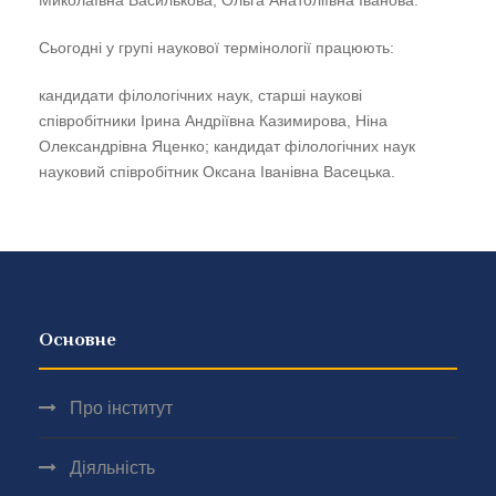
Миколаївна Василькова, Ольга Анатоліївна Іванова.
Сьогодні у групі наукової термінології працюють:
кандидати філологічних наук, старші наукові
співробітники Ірина Андріївна Казимирова, Ніна
Олександрівна
Яценко;
кандидат філологічних наук
науковий співробітник Оксана Іванівна Васецька.
Основне
Про інститут
Діяльність