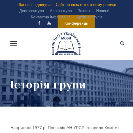
Шановні відвідувачі! Сайт працює в тестовому режимі
Докторантура
Аспірантура
Захист
Новини
Контактна інформація
Архів виступів
Конференції
Історія групи
Наприкінці 1977 р. Президія АН УРСР створила Комітет