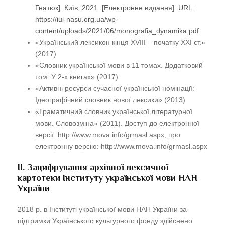
Гнатюк]. Київ, 2021. [Електронне видання]. URL:
https://iul-nasu.org.ua/wp-
content/uploads/2021/06/monografia_dynamika.pdf
«Український лексикон кінця XVIII – початку XXI ст.»
(2017)
«Словник української мови в 11 томах. Додатковий
том. У 2-х книгах» (2017)
«Активні ресурси сучасної української номінації:
Ідеографічний словник нової лексики» (2013)
«Граматичний словник української літературної
мови. Словозміна» (2011). Доступ до електронної
версії: http://www.mova.info/grmasl.aspx, про
електронну версію: http://www.mova.info/grmasl.aspx
ІІ. Зацифрування архівної лексичної
картотеки Інституту української мови НАН
України
2018 р. в Інституті української мови НАН України за
підтримки Українського культурного фонду здійснено