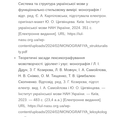
Система та структура української мови у
функціонально-стильовому вимірі: монографія
/
відп. ред. Є. А. Карпіловська; підготувала електрон.
оригінал-макет Ю. О. Цигвінцева. Київ: Інститут
української мови НАН України, 2024. 351 с.
[Електронне видання]. URL: https://iul-
nasu.org.ua/wp-
content/uploads/2024/02/MONOGRAFIYA_strukturalis
ty.pdf
Теоретичні засади лексикографування
мовотворчості: ідіолект і узус: монографія / Л. І.
Дідун, З. Г. Козирєва, Л. В. Мовчун, І. А. Самойлова,
Н. В. Сніжко, О. М. Тищенко, Т. В. Цимбалюк-
Скопненко.
Відповід. ред. З. Г. Козирєва; підгот.
електр. вид. І. А. Самойлова і Ю. О. Цигвінцева. —
Інститут української мови НАН України. — Київ,
2023. — 483 с. (23,4 а.а.) [Електронне видання].
URL: https://iul-nasu.org.ua/wp-
content/uploads/2024/02/MONOGRAFIYA_leksykolog