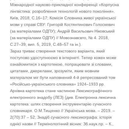
Міжнародної науково-прикладної конференції «Корпусна
лінгвістика: розроблення технологій нового покоління».
Київ, 2018, С.16–17; Комісія Словника живої української
мови у справі СВУ: Григорій Костянтинович Голоскевич
(за матеріалами ОДПУ); Андрій Васильович Ніковський
(за матеріалами ОДПУ) // Мовознавсвто, № 4. 2018,
С.27–39; вип. 5, 2019, С.48–57 та ін.).
Зараз триває створення текстового варіанта, який
поступово удоступнюємо в інтернеті. Тепер кожен може
ознайомитися з картотекою, попрацювати зі словами,
цитатами, джерелами, зрозуміти, яким мовним
матеріалом міг бути наповнений 4-й репресований том
«Російсько-українського словника» 1924–1933 рр.
Архівна картотека стане частиною Лексикографічного
електронного знадобу (ЛЕЗ) (див. Електронна лексична
картотека: шлях створення інструментарію сучасного
словникаря. О.М.Тищенко // Українська мова. – 2019. –
2(70):37 – 52; Знадіб сучасного лексикографа: історія
однієї назви // Термінологічний вісник: Зб.наук.пр. – К.,