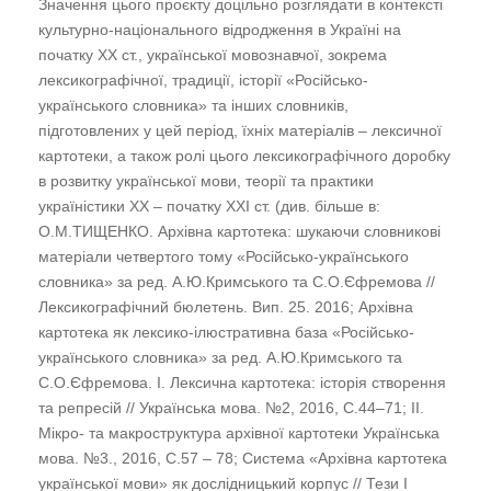
Значення цього проєкту доцільно розглядати в контексті
культурно-національного відродження в Україні на
початку ХХ ст., української мовознавчої, зокрема
лексикографічної, традиції, історії «Російсько-
українського словника» та інших словників,
підготовлених у цей період, їхніх матеріалів – лексичної
картотеки, а також ролі цього лексикографічного доробку
в розвитку української мови, теорії та практики
україністики ХХ – початку ХХІ ст. (див. більше в:
О.М.ТИЩЕНКО. Архівна картотека: шукаючи словникові
матеріали четвертого тому «Російсько-українського
словника» за ред. А.Ю.Кримського та С.О.Єфремова //
Лексикографічний бюлетень. Вип. 25. 2016; Архівна
картотека як лексико-ілюстративна база «Російсько-
українського словника» за ред. А.Ю.Кримського та
С.О.Єфремова. I. Лексична картотека: історія створення
та репресій // Українська мова. №2, 2016, С.44–71; IІ.
Мікро- та макроструктура архівної картотеки Українська
мова. №3., 2016, С.57 – 78; Система «Архівна картотека
української мови» як дослідницький корпус // Тези І