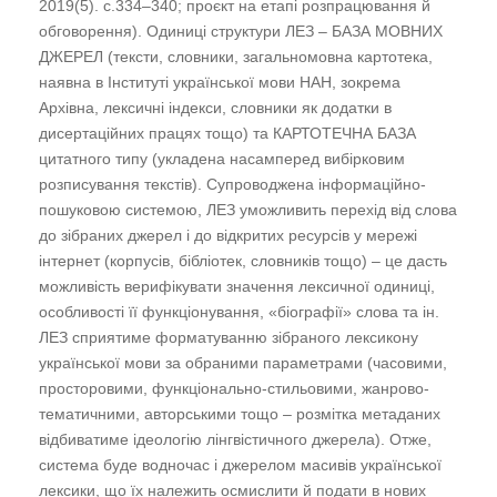
2019(5). с.334–340; проєкт на етапі розпрацювання й
обговорення). Одиниці структури ЛЕЗ – БАЗА МОВНИХ
ДЖЕРЕЛ (тексти, словники, загальномовна картотека,
наявна в Інституті української мови НАН, зокрема
Архівна, лексичні індекси, словники як додатки в
дисертаційних працях тощо) та КАРТОТЕЧНА БАЗА
цитатного типу (укладена насамперед вибірковим
розписування текстів). Супроводжена інформаційно-
пошуковою системою, ЛЕЗ уможливить перехід від слова
до зібраних джерел і до відкритих ресурсів у мережі
інтернет (корпусів, бібліотек, словників тощо) – це дасть
можливість верифікувати значення лексичної одиниці,
особливості її функціонування, «біографії» слова та ін.
ЛЕЗ сприятиме форматуванню зібраного лексикону
української мови за обраними параметрами (часовими,
просторовими, функціонально-стильовими, жанрово-
тематичними, авторськими тощо – розмітка метаданих
відбиватиме ідеологію лінгвістичного джерела). Отже,
система буде водночас і джерелом масивів української
лексики, що їх належить осмислити й подати в нових