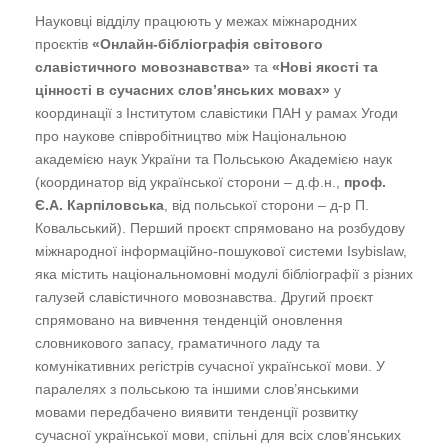
Науковці відділу працюють у межах міжнародних
проєктів
«Онлайн-бібліографія світового
славістичного мовознавства»
та
«Нові якості та
цінності в сучасних слов’янських мовах»
у
координації з Інститутом славістики ПАН у рамах Угоди
про наукове співробітництво між Національною
академією наук України та Польською Академією наук
(координатор від української сторони – д.ф.н.,
проф.
Є.А. Карпіловська
, від польської сторони – д-р П.
Ковальський). Перший проєкт спрямовано на розбудову
міжнародної інформаційно-пошукової системи Isybislaw,
яка містить національномовні модулі бібліографії з різних
галузей славістичного мовознавства. Другий проєкт
спрямовано на вивчення тенденцій оновлення
словникового запасу, граматичного ладу та
комунікативних регістрів сучасної української мови. У
паралелях з польською та іншими слов’янськими
мовами передбачено виявити тенденції розвитку
сучасної української мови, спільні для всіх слов’янських