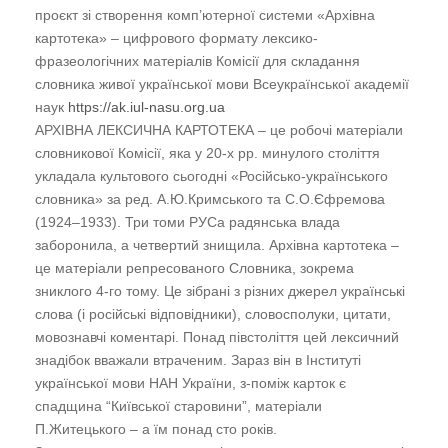
проєкт зі створення комп’ютерної системи «Архівна
картотека» – цифрового формату лексико-
фразеологічних матеріалів Комісії для складання
словника живої української мови Всеукраїнської академії
наук
https://ak.iul-nasu.org.ua
АРХІВНА ЛЕКСИЧНА КАРТОТЕКА – це робочі матеріали
словникової Комісії, яка у 20-х рр. минулого століття
укладала культового сьогодні «Російсько-українського
словника» за ред. А.Ю.Кримського та С.О.Єфремова
(1924–1933). Три томи РУСа радянська влада
заборонила, а четвертий знищила. Архівна картотека –
це матеріали репресованого Словника, зокрема
зниклого 4-го тому. Це зібрані з різних джерел українські
слова (і російські відповідники), словосполуки, цитати,
мовознавчі коментарі. Понад півстоліття цей лексичний
знадібок вважали втраченим. Зараз він в Інституті
української мови НАН України, з-поміж карток є
спадщина “Київської старовини”, матеріали
П.Житецького – а їм понад сто років.