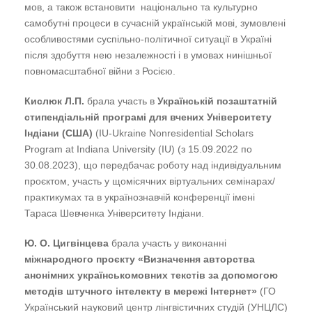
мов, а також встановити національно та культурно
самобутні процеси в сучасній українській мові, зумовлені
особливостями суспільно-політичної ситуації в Україні
після здобуття нею незалежності і в умовах нинішньої
повномасштабної війни з Росією.
Кислюк
Л.П.
брала участь в
Українській позаштатній
стипендіальній програмі для вчених Університету
Індіани (США)
(IU-Ukraine Nonresidential Scholars
Program at Indiana University (IU) (з 15.09.2022 по
30.08.2023), що передбачає роботу над індивідуальним
проєктом, участь у щомісячних віртуальних семінарах/
практикумах та в українознавчій конференції імені
Тараса Шевченка Університету Індіани.
Ю. О. Цигвінцева
брала участь у виконанні
міжнародного проєкту «Визначення авторства
анонімних українськомовних текстів за допомогою
методів штучного інтелекту в мережі Інтернет»
(ГО
Український науковий центр лінгвістичних студій (УНЦЛС)