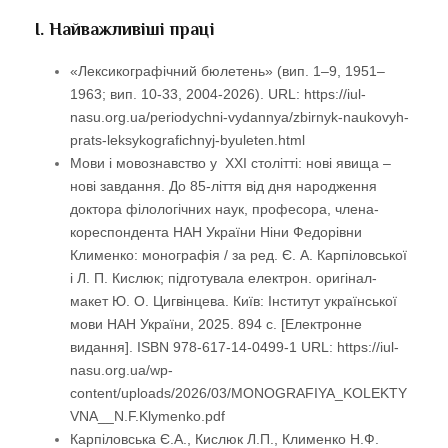
І. Найважливіші праці
«Лексикографічний бюлетень» (вип. 1–9, 1951–
1963; вип. 10-33, 2004-2026). URL: https://iul-
nasu.org.ua/periodychni-vydannya/zbirnyk-naukovyh-
prats-leksykografichnyj-byuleten.html
Мови і мовознавство у ХХІ столітті: нові явища –
нові завдання. До 85-ліття від дня народження
доктора філологічних наук, професора, члена-
кореспондента НАН України Ніни Федорівни
Клименко: монографія / за ред. Є. А. Карпіловської
і Л. П. Кислюк; підготувала електрон. оригінал-
макет Ю. О. Цигвінцева. Київ: Інститут української
мови НАН України, 2025. 894 с. [Електронне
видання]. ISBN 978-617-14-0499-1 URL: https://iul-
nasu.org.ua/wp-
content/uploads/2026/03/MONOGRAFIYA_KOLEKTY
VNA__N.F.Klymenko.pdf
Карпіловська Є.А., Кислюк Л.П., Клименко Н.Ф.