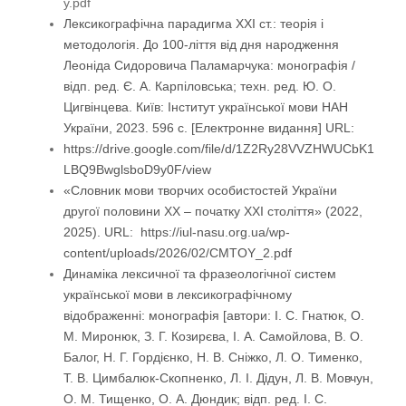
y.pdf
Лексикографічна парадигма ХХІ ст.: теорія і
методологія. До 100-ліття від дня народження
Леоніда Сидоровича Паламарчука: монографія /
відп. ред. Є. А. Карпіловська; техн. ред. Ю. О.
Цигвінцева. Київ: Інститут української мови НАН
України, 2023. 596 с. [Електронне видання]
URL:
https://drive.google.com/file/d/1Z2Ry28VVZHWUCbK1
LBQ9BwglsboD9y0F/view
«Словник мови творчих особистостей України
другої половини ХХ – початку ХХІ століття» (2022,
2025). URL: https://iul-nasu.org.ua/wp-
content/uploads/2026/02/CMTOY_2.pdf
Динаміка лексичної та фразеологічної систем
української мови в лексикографічному
відображенні: монографія [автори: І. С. Гнатюк, О.
М. Миронюк, З. Г. Козирєва, І. А. Самойлова, В. О.
Балог, Н. Г. Гордієнко, Н. В. Сніжко, Л. О. Тименко,
Т. В. Цимбалюк-Скопненко, Л. І. Дідун, Л. В. Мовчун,
О. М. Тищенко, О. А. Дюндик; відп. ред. І. С.