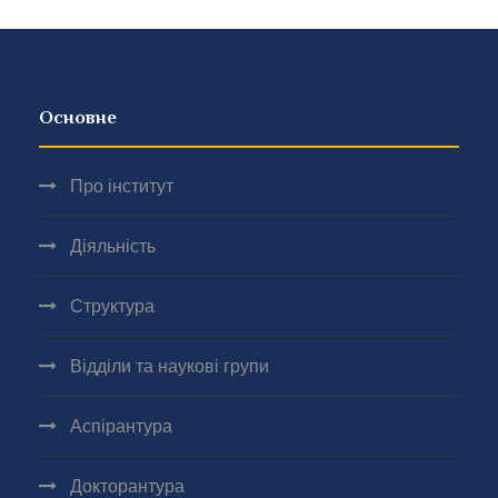
Основне
Про інститут
Діяльність
Структура
Відділи та наукові групи
Аспірантура
Докторантура