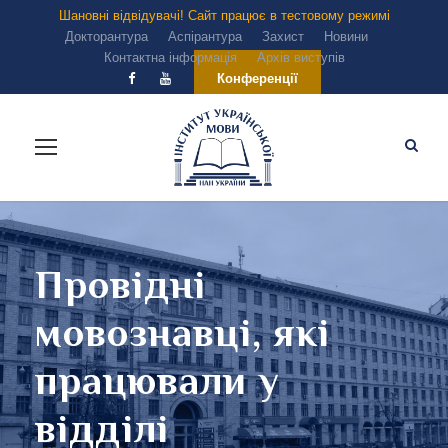
Шановні відвідувачі! Сайт працює в тестовому режимі
Докторантура
Аспірантура
Захист
Новини
Контактна інформація
Архів виступів
Конференції
Провідні
мовознавці, які
працювали у
відділі