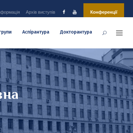
нформація
Архів виступів
Конференції
 групи
Аспірантура
Докторантура
вна