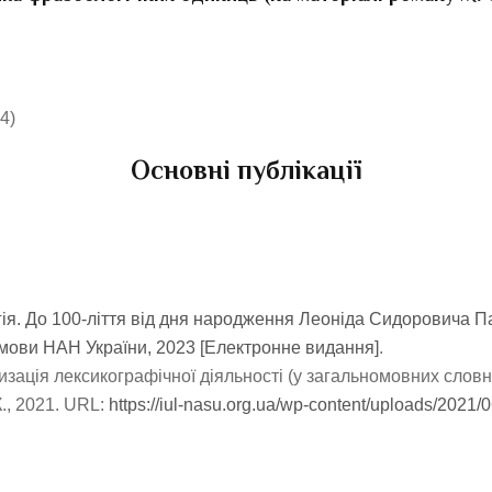
4)
Основні публікації
гія. До 100-ліття від дня народження Леоніда Сидоровича Па
ої мови НАН України, 2023 [Електронне видання]
.
изація лексикографічної діяльності (у загальномовних словн
., 2021. URL:
https://iul-nasu.org.ua/wp-content/uploads/2021