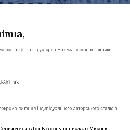
івна,
ексикографії та структурно-математичної лінгвістики
AJ&hl=uk
, зокрема питання індивідуального авторського стилю в
 Сервантеса «Дон Кіхот» у перекладі Миколи