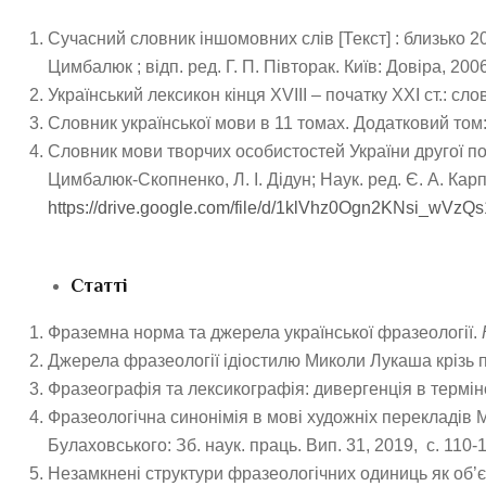
Сучасний словник іншомовних слів [Текст] : близько 20 т
Цимбалюк ; відп. ред. Г. П. Півторак. Київ: Довіра, 2006
Український лексикон кінця XVIII – початку XXI ст.: сло
Словник української мови в 11 томах. Додатковий том: 
Словник мови творчих особистостей України другої полов
Цимбалюк-Скопненко, Л. І. Дідун; Наук. ред. Є. А. Карп
https://drive.google.com/file/d/1klVhz0Ogn2KNsi_wVz
Статті
Фраземна норма та джерела української фразеології.
Дже­рела фразео­логії ідіостилю Ми­коли Лу­каша крізь 
Фра­зеографія та лекси­ко­графія: дивер­генція в термін
Фразеологічна синонімія в мові художніх перекладів М
Булаховського: Зб. наук. праць. Вип. 31, 2019, с. 110-
Незамк­нені струк­тури фразео­логічних одиниць як об’