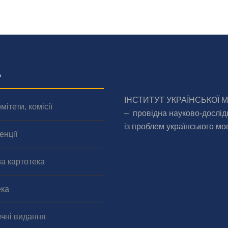
о
ІНСТИТУТ УКРАЇНСЬКОЇ 
мітети, комісії
– провідна науково-дослід
із проблем українського мо
енції
а картотека
ека
чні видання