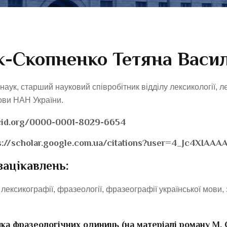
-Скопненко Тетяна Васил
наук, старший науковий співробітник відділу лексикології, л
мови НАН України.
rcid.org/0000-0001-8029-6654
s://scholar.google.com.ua/citations?user=4_Jc4XIAAA
зацікавлень:
 лексикографії, фразеології, фразеографії української мови
ка фразеологічних одиниць (на матеріалі роману М.