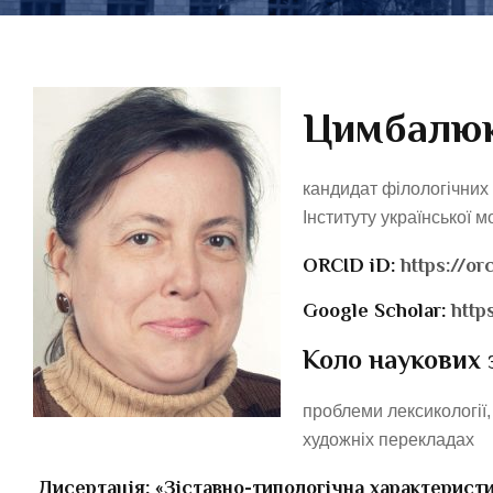
Цимбалюк
кандидат філологічних 
Інституту української 
ORCID iD:
https://o
Google Scholar:
http
Коло наукових 
проблеми лексикології,
художніх перекладах
Дисертація: «Зіставно-типологічна характеристи