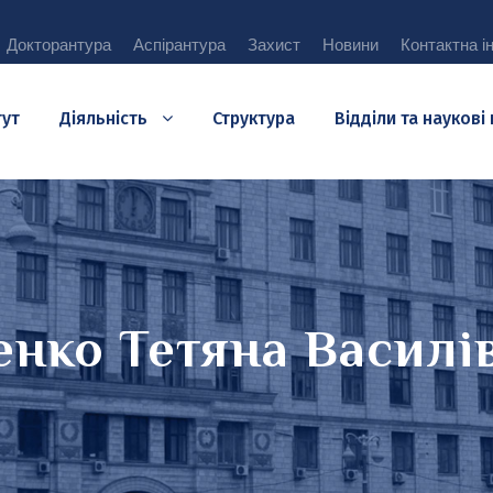
Докторантура
Аспірантура
Захист
Новини
Контактна і
тут
Діяльність
Структура
Відділи та наукові
нко Тетяна Василі