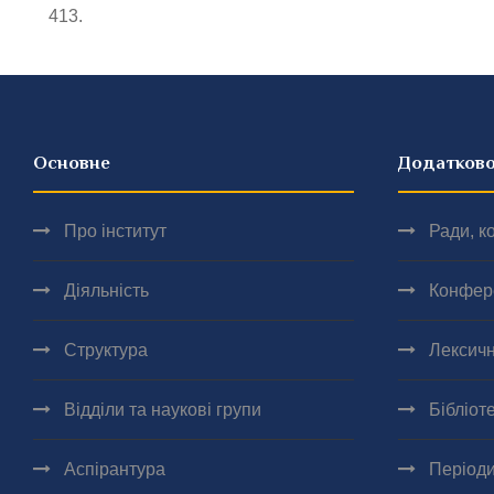
413.
Основне
Додатков
Про інститут
Ради, ко
Діяльність
Конфер
Структура
Лексичн
Відділи та наукові групи
Бібліот
Аспірантура
Періоди