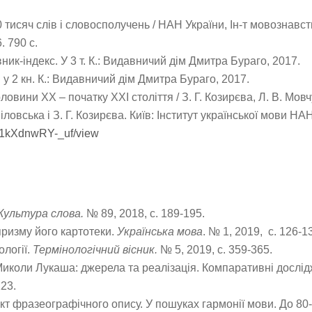
исяч слів і словосполучень / НАН України, Ін-т мовознавства і
. 790 с.
вник-індекс. У 3 т. К.: Видавничий дім Дмитра Бураго, 2017.
у 2 кн. К.: Видавничий дім Дмитра Бураго, 2017.
ини ХХ – початку ХХІ століття / З. Г. Козирєва, Л. В. Мовчун
іловська і З. Г. Козирєва. Київ: Інститут української мови Н
Qs1kXdnwRY-_uf/view
Культура слова.
№ 89, 2018, с. 189-195.
призму його карто­теки.
Україн­ська мова
. № 1, 2019, с. 126-1
ології.
Терміно­логічний вісник.
№ 5, 2019, с. 359-365.
иколи Лукаша: джерела та реалізація. Компаративні дослідж
123.
єкт фразео­графічного опису. У пошуках гармонії мови. До 80-