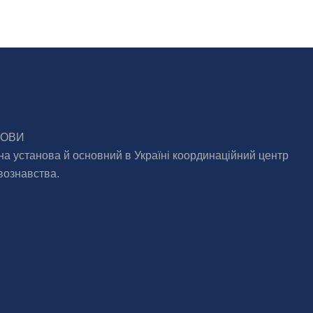
МОВИ
на установа й основний в Україні координаційний центр
вознавства.