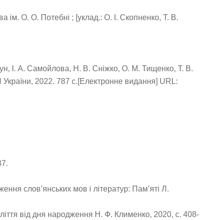
м. О. О. Потебні ; [уклад.: О. І. Скопненко, Т. В.
, І. А. Самойлова, Н. В. Сніжко, О. М. Тищенко, Т. В.
АН України, 2022. 787 с.[Електронне видання] URL:
37.
ення слов’янських мов і літератур: Пам’яті Л.
ліття від дня народ­ження Н. Ф. Клименко, 2020, с. 408-