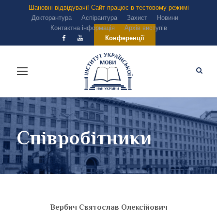
Шановні відвідувачі! Сайт працює в тестовому режимі
Докторантура
Аспірантура
Захист
Новини
Контактна інформація
Архів виступів
Конференції
Співробітники
Вербич Святослав Олексійович