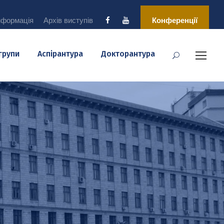
нформація
Архів виступів
Конференції
 групи
Аспірантура
Докторантура