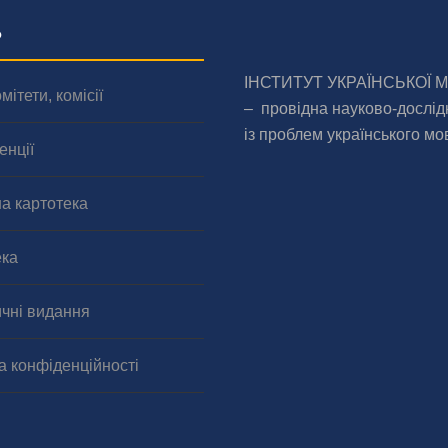
о
ІНСТИТУТ УКРАЇНСЬКОЇ 
мітети, комісії
– провідна науково-дослід
із проблем українського мо
енції
а картотека
ека
чні видання
а конфіденційності