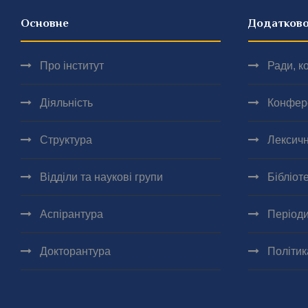
Основне
Додатков
Про інститут
Ради, ко
Діяльність
Конфер
Структура
Лексичн
Відділи та наукові групи
Бібліот
Аспірантура
Періоди
Докторантура
Політик