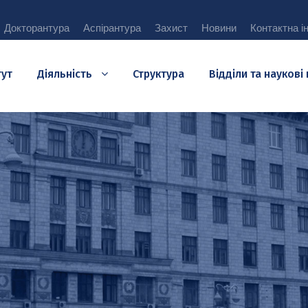
Докторантура
Аспірантура
Захист
Новини
Контактна і
тут
Діяльність
Структура
Відділи та наукові