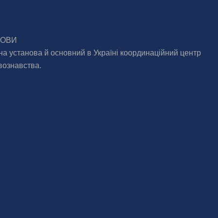
МОВИ
на установа й основний в Україні координаційний центр
вознавства.