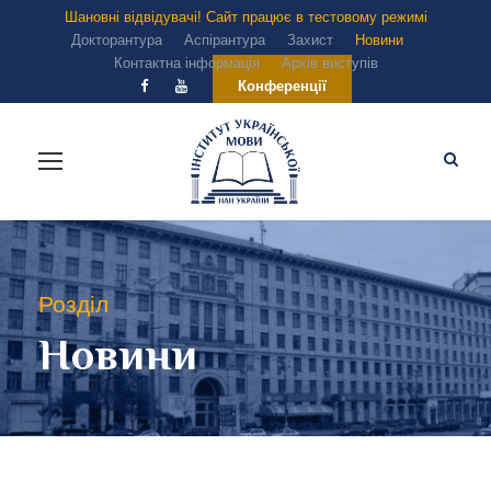
Шановні відвідувачі! Сайт працює в тестовому режимі
Докторантура
Аспірантура
Захист
Новини
Контактна інформація
Архів виступів
Конференції
Розділ
Новини