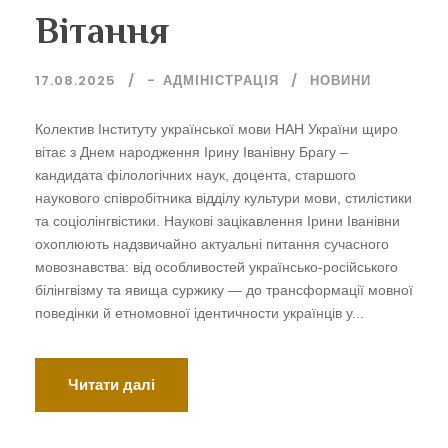
Вітання
17.08.2025
-
АДМІНІСТРАЦІЯ
НОВИНИ
Колектив Інституту української мови НАН України щиро
вітає з Днем народження Ірину Іванівну Брагу –
кандидата філологічних наук, доцента, старшого
наукового співробітника відділу культури мови, стилістики
та соціолінгвістики. Наукові зацікавлення Ірини Іванівни
охоплюють надзвичайно актуальні питання сучасного
мовознавства: від особливостей українсько-російського
білінгвізму та явища суржику — до трансформації мовної
поведінки й етномовної ідентичности українців у...
Читати далі