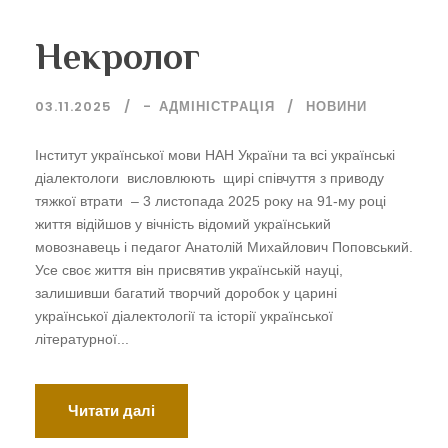
Некролог
03.11.2025
-
АДМІНІСТРАЦІЯ
НОВИНИ
Інститут української мови НАН України та всі українські
діалектологи висловлюють щирі співчуття з приводу
тяжкої втрати – 3 листопада 2025 року на 91-му році
життя відійшов у вічність відомий український
мовознавець і педагог Анатолій Михайлович Поповський.
Усе своє життя він присвятив українській науці,
залишивши багатий творчий доробок у царині
української діалектології та історії української
літературної...
Читати далі