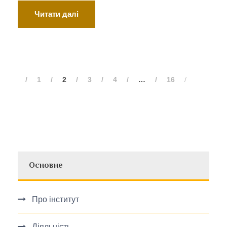
Читати далі
1
2
3
4
…
16
Основне
Про інститут
Діяльність