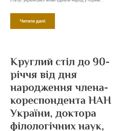
статус української мови єднали народ у пориві...
Читати далі
Круглий стіл до 90-
річчя від дня
народження члена-
кореспондента НАН
України, доктора
філологічних наук,