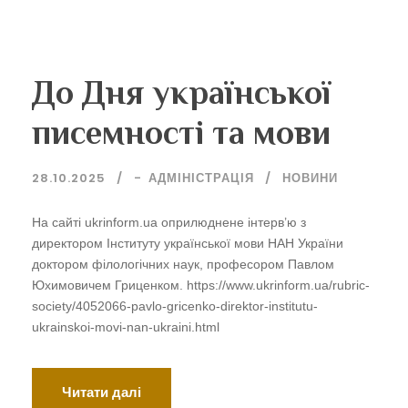
До Дня української
писемності та мови
28.10.2025
-
АДМІНІСТРАЦІЯ
НОВИНИ
На сайті ukrinform.ua оприлюднене інтерв’ю з
директором Інституту української мови НАН України
доктором філологічних наук, професором Павлом
Юхимовичем Гриценком. https://www.ukrinform.ua/rubric-
society/4052066-pavlo-gricenko-direktor-institutu-
ukrainskoi-movi-nan-ukraini.html
Читати далі